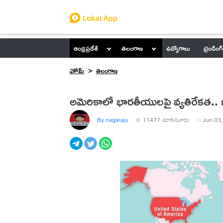
ఆంధ్రప్రదేశ్
తెలంగాణ
ఉద్యోగాలు
ట్రెండింగ్
హోమ్
తెలంగాణ
అమెరికాలో భారతీయులపై వ్యతిరేకత.. ఇ
By nagaraju
11477
చూసినవారు
Jun 03,