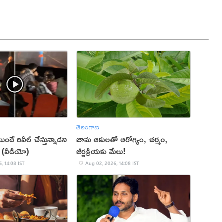
తెలంగాణ
ుందే రివీల్ చేస్తున్నాడని
జామ ఆకులతో ఆరోగ్యం, చర్మం,
 (వీడియో)
జీర్ణక్రియకు మేలు!
, 14:08 IST
Aug 02, 2026, 14:08 IST