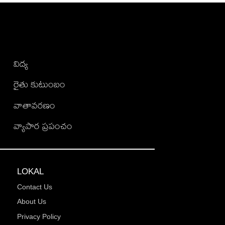
విద్య
రైతు కుటుంబం
వాతావరణం
వ్యాపార ప్రపంచం
LOKAL
Contact Us
About Us
Privacy Policy