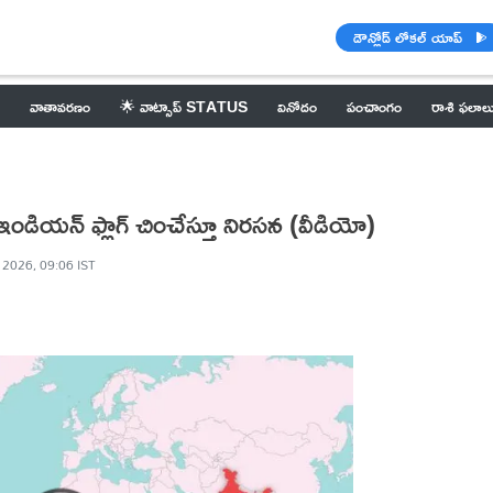
డౌన్లోడ్ లోకల్ యాప్
వాతావరణం
🌟 వాట్సాప్ STATUS
వినోదం
పంచాంగం
రాశి ఫలాల
ండియన్ ఫ్లాగ్ చించేస్తూ నిరసన (వీడియో)
 2026, 09:06 IST