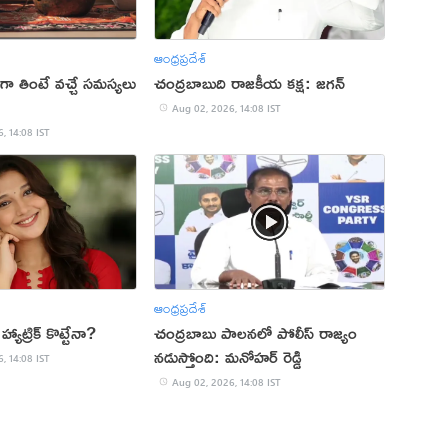
ఆంధ్రప్రదేశ్
ా తింటే వచ్చే సమస్యలు
చంద్రబాబుది రాజకీయ కక్ష: జగన్
Aug 02, 2026, 14:08 IST
, 14:08 IST
ఆంధ్రప్రదేశ్
యాట్రిక్ కొట్టేనా?
చంద్రబాబు పాలనలో పోలీస్ రాజ్యం
నడుస్తోంది: మనోహర్ రెడ్డి
, 14:08 IST
Aug 02, 2026, 14:08 IST