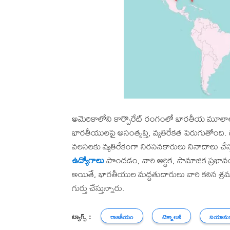
అమెరికాలోని కార్పొరేట్ రంగంలో భారతీయ మూలా
భారతీయులపై అసంతృప్తి, వ్యతిరేకత పెరుగుతోంది. ట
వలసలకు వ్యతిరేకంగా నిరసనకారులు నినాదాలు చేస్
ఉద్యోగాలు
పొందడం, వారి ఆర్థిక, సామాజిక ప్రభావం
అయితే, భారతీయుల మద్దతుదారులు వారి కఠిన శ్రమ, 
గుర్తు చేస్తున్నారు.
ట్యాగ్స్ :
రాజకీయం
టెక్నాలజీ
నియామక