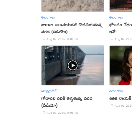
తెలంగాణ
తెలంగాణ
జూరాల జలాశయానికి కొనసాగుతున్న
భోజనం వేగంగ
వరద (వీడియో)
ఇవే!
Aug 02, 2026, 14:08 IST
Aug 02, 2026
ఆంధ్రప్రదేశ్
తెలంగాణ
గోదావరి నదికి తగ్గుతున్న వరద
రితిక నాయక్ హ్
(వీడియో)
Aug 02, 2026
Aug 02, 2026, 14:08 IST