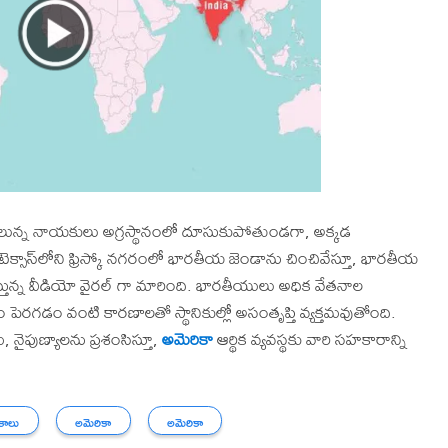
లున్న నాయకులు అగ్రస్థానంలో దూసుకుపోతుండగా, అక్కడ
ెక్సాస్‌లోని ఫ్రిస్కో నగరంలో భారతీయ జెండాను చించివేస్తూ, భారతీయ
తున్న వీడియో వైరల్ గా మారింది. భారతీయులు అధిక వేతనాల
 పెరగడం వంటి కారణాలతో స్థానికుల్లో అసంతృప్తి వ్యక్తమవుతోంది.
నైపుణ్యాలను ప్రశంసిస్తూ,
అమెరికా
ఆర్థిక వ్యవస్థకు వారి సహకారాన్ని
ాలు
అమెరికా
అమెరికా