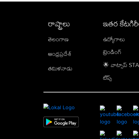
రాష్ట్రాలు
ఇతర కేటగిర
తెలంగాణ
ఉద్యోగాలు
ట్రెండింగ్
ఆంధ్రప్రదేశ్
🌟 వాట్సాప్ S
తమిళనాడు
టిప్స్