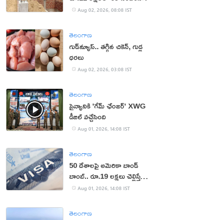
Aug 02, 2026, 08:08 IST
తెలంగాణ
గుడ్‌న్యూస్.. తగ్గిన చికెన్, గుడ్ల
ధరలు
Aug 02, 2026, 03:08 IST
తెలంగాణ
సైన్యానికి 'గేమ్ ఛేంజర్' XWG
డీజిల్ వచ్చేసింది
Aug 01, 2026, 14:08 IST
తెలంగాణ
50 దేశాలపై అమెరికా బాండ్
బాంబ్.. రూ.19 లక్షలు చెల్లిస్తేనే
వీసా!
Aug 01, 2026, 14:08 IST
తెలంగాణ