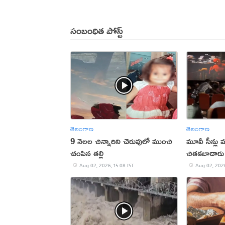
సంబంధిత పోస్ట్
తెలంగాణ
తెలంగాణ
9 నెలల చిన్నారిని చెరువులో ముంచి
మూవీ సీన్లు మ
చంపిన తల్లి
చితకబాదారు
Aug 02, 2026, 15:08 IST
Aug 02, 2026