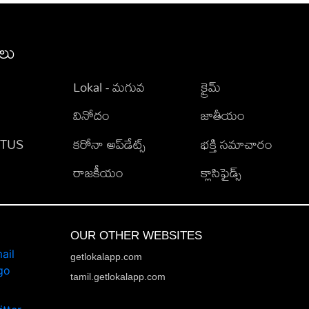
ీలు
Lokal - మగువ
క్రైమ్
వినోదం
జాతీయం
TATUS
కరోనా అప్‌డేట్స్
భక్తి సమాచారం
రాజకీయం
క్లాసిఫైడ్స్
OUR OTHER WEBSITES
getlokalapp.com
tamil.getlokalapp.com