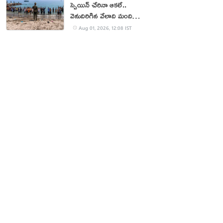
స్పెయిన్ చేరినా ఆకలే..
వెనుదిరిగిన వేలాది మంది
వలసదారులు
Aug 01, 2026, 12:08 IST