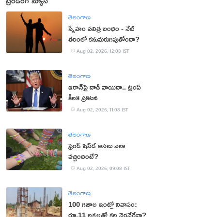
ట్రెండింగ్ న్యూస్
తెలంగాణ
స్నేహం పవిత్ర బంధం - నేటి
తరంలో కనుమరుగవుతోందా?
Aug 02, 2026, 12:08 IST
తెలంగాణ
ఇరాన్‌పై దాడి వాయిదా.. ట్రంప్
కీలక ప్రకటన
Aug 02, 2026, 11:08 IST
తెలంగాణ
ఫ్రెండ్ షిప్‌డే అసలు ఎలా
వచ్చిందంటే?
Aug 02, 2026, 09:08 IST
తెలంగాణ
100 గజాల ఇంట్లో నివాసం:
రూ.11 లక్షలతో కల నెరవేరేనా?