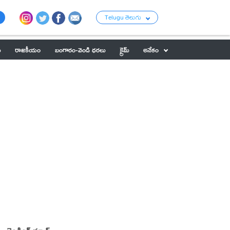
Telugu తెలుగు
ు
రాజకీయం
బంగారం-వెండి ధరలు
క్రైమ్
అనేకం