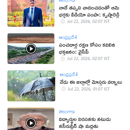
నాదే తప్పని వాదించడంతో ఆమె
భర్తకు వీడియో పంపా: కృష్ణారెడ్డి
Jul 22, 2026, 02:07 IST
ఆంధ్రప్రదేశ్
పంచదార్ల రక్షణ కోసం కదిలిన
భక్తజనం: వైసీపీ
Jul 22, 2026, 02:07 IST
ఆంధ్రప్రదేశ్
నేడు ఈ జిల్లాల్లో మోస్తరు వర్షాలు
Jul 22, 2026, 01:07 IST
తెలంగాణ
విద్యార్థుల నిరసనకు నటుడు
నసీరుద్దీన్ షా మద్దతు