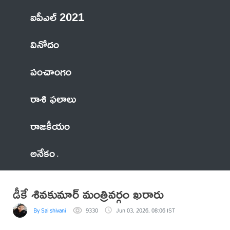
ఐపీఎల్ 2021
వినోదం
పంచాంగం
రాశి ఫలాలు
రాజకీయం
అనేకం
డీకే శివకుమార్‌ మంత్రివర్గం ఖరారు
By Sai shivani
9330
Jun 03, 2026, 08:06 IST