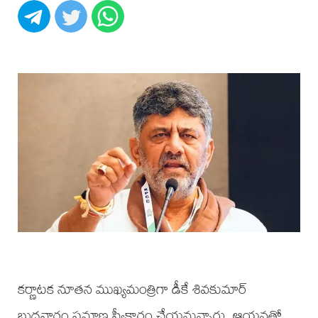
కర్ణాటక నూతన ముఖ్యమంత్రిగా డీకే శివకుమార్
బుధవారం ప్రమాణ స్వీకారం చేయనున్నారు. ఆయనతో