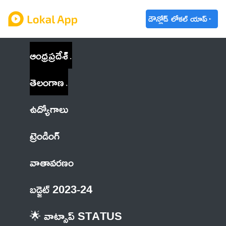
డౌన్లోడ్ లోకల్ యాప్
ఆంధ్రప్రదేశ్
తెలంగాణ
ఉద్యోగాలు
ట్రెండింగ్
వాతావరణం
బడ్జెట్ 2023-24
🌟 వాట్సాప్ STATUS