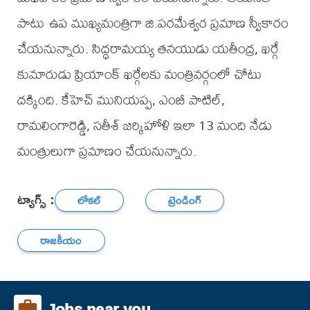
పాటు ఉప ముఖ్యమంత్రిగా జి.పరమేశ్వర ప్రమాణ స్వీకారం
చేయనున్నారు. సిద్ధరామయ్య తనయుడు యతీంద్ర, ఖర్గే
కుమారుడు ప్రియాంక్‌ ఖర్గేలకు మంత్రివర్గంలో చోటు
దక్కింది. కేహెచ్‌ మునియప్ప, ఎంబీ పాటిల్‌,
రామలింగారెడ్డి, సతీశ్‌ జర్కిహోళి ఇలా 13 మంది నేడు
మంత్రులుగా ప్రమాణం చేయనున్నారు.
ట్యాగ్స్ :
లోకల్
ట్రెండింగ్
రాజకీయం
Jobs near you