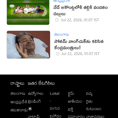
ఆంధ్రప్రదేశ్
నేడే అకౌంట్లలోకి తల్లికి వందనం
డబ్బులు
Jul 22, 2026, 01:07 IST
తెలంగాణ
సోనమ్ వాంగ్‌చుక్‌ను కలిసిన
కేంద్రమంత్రులు!
Jul 22, 2026, 01:07 IST
రాష్ట్రాలు
ఇతర కేటగిరీలు
తెలంగాణ
ఉద్యోగాలు
Lokal
క్రైమ్
విద్య
-
ట్రెండింగ్
జాతీయం
రైతు
ఆంధ్రప్రదేశ్
మగువ
కుటుంబం
🌟
భక్తి
తమిళనాడు
వినోదం
వాట్సాప్
సమాచారం
వాతావరణం