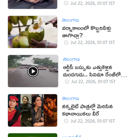
Jul 22, 2026, 01:07 IST
తెలంగాణ
వర్షాకాలంలో కొబ్బరినీళ్లు
తాగొచ్చా?
Jul 22, 2026, 01:07 IST
తెలంగాణ
ఆర్టీసీ బస్సును ఎత్తుకెళ్లిన
దుండగుడు.. సినిమా రేంజ్‌లో
ఛేజింగ్!
Jul 22, 2026, 01:07 IST
తెలంగాణ
నక్సలైట్ పాత్రల్లో మెరిసిన
కథానాయికలు వీరే
Jul 22, 2026, 01:07 IST