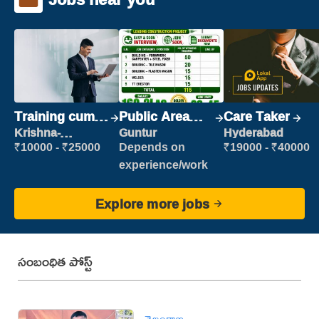
Training cum
Public Area
Care Taker
Placement
Cleaner
Krishna-
Guntur
Hyderabad
vijayawada
₹10000 - ₹25000
Depends on
₹19000 - ₹40000
experience/work
Explore more jobs
సంబంధిత పోస్ట్
తెలంగాణ