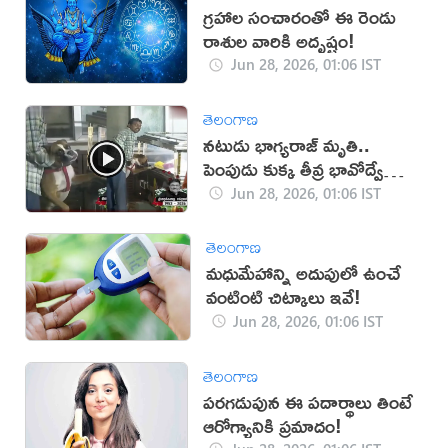
గ్రహాల సంచారంతో ఈ రెండు
రాశుల వారికి అదృష్టం!
Jun 28, 2026, 01:06 IST
తెలంగాణ
నటుడు భాగ్యరాజ్ మృతి..
పెంపుడు కుక్క తీవ్ర భావోద్వేగం
(VIDEO)
Jun 28, 2026, 01:06 IST
తెలంగాణ
మధుమేహాన్ని అదుపులో ఉంచే
వంటింటి చిట్కాలు ఇవే!
Jun 28, 2026, 01:06 IST
తెలంగాణ
పరగడుపున ఈ పదార్థాలు తింటే
ఆరోగ్యానికి ప్రమాదం!