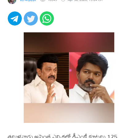
తమిళనాడు అసెంబ్లీ ఎన్నికల్లో డీఎంకే కూటమి 125