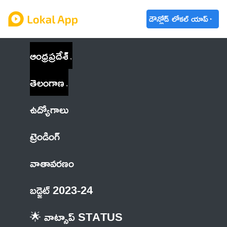
డౌన్లోడ్ లోకల్ యాప్
ఆంధ్రప్రదేశ్
తెలంగాణ
ఉద్యోగాలు
ట్రెండింగ్
వాతావరణం
బడ్జెట్ 2023-24
🌟 వాట్సాప్ STATUS