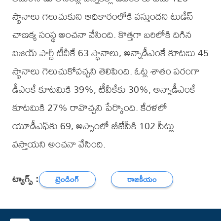
స్థానాలు గెలుచుకుని అధికారంలోకి వస్తుందని టుడేస్‌
చాణక్య సంస్థ అంచనా వేసింది. కొత్తగా బరిలోకి దిగిన
విజయ్‌ పార్టీ టీవీకే 63 స్థానాలు, అన్నాడీఎంకే కూటమి 45
స్థానాలు గెలుచుకోవచ్చని తెలిపింది. ఓట్ల శాతం పరంగా
డీఎంకే కూటమికి 39%, టీవీకేకు 30%, అన్నాడీఎంకే
కూటమికి 27% రావొచ్చని పేర్కొంది. కేరళలో
యూడీఎఫ్‌కు 69, అస్సాంలో బీజేపీకి 102 సీట్లు
వస్తాయని అంచనా వేసింది.
ట్యాగ్స్ :
ట్రెండింగ్
రాజకీయం