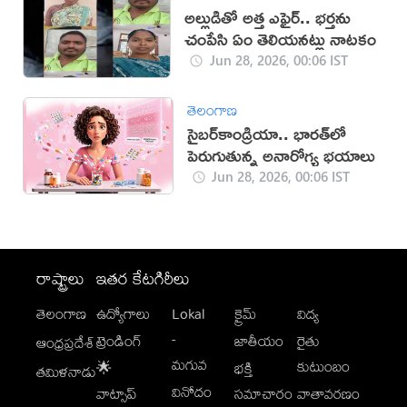
అల్లుడితో అత్త ఎఫైర్.. భర్తను
చంపేసి ఏం తెలియనట్లు నాటకం
Jun 28, 2026, 00:06 IST
తెలంగాణ
సైబర్‌కాండ్రియా.. భారత్‌లో
పెరుగుతున్న అనారోగ్య భయాలు
Jun 28, 2026, 00:06 IST
రాష్ట్రాలు
ఇతర కేటగిరీలు
తెలంగాణ
ఉద్యోగాలు
Lokal
క్రైమ్
విద్య
-
ట్రెండింగ్
జాతీయం
రైతు
ఆంధ్రప్రదేశ్
మగువ
కుటుంబం
🌟
భక్తి
తమిళనాడు
వినోదం
వాట్సాప్
సమాచారం
వాతావరణం