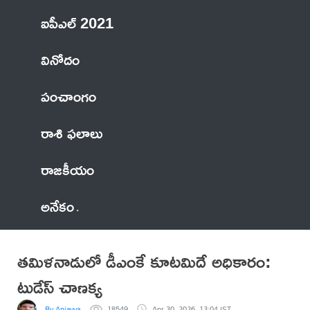
ఐపీఎల్ 2021
వినోదం
పంచాంగం
రాశి ఫలాలు
రాజకీయం
అనేకం
తమిళనాడులో డీఎంకే కూటమిదే అధికారం:
టుడేస్‌ చాణక్య
By Anjayya
18549
Apr 30, 2026, 13:04 IST