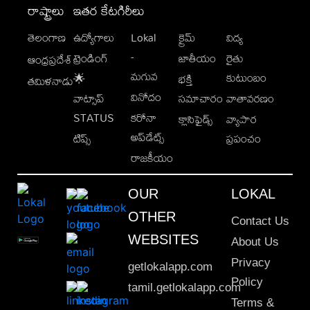
రాష్ట్రాలు
ఇతర కేటగిరీలు
తెలంగాణ
ఉద్యోగాలు
Lokal
క్రైమ్
విద్య
-
ట్రెండింగ్
జాతీయం
రైతు
ఆంధ్రప్రదేశ్
మగువ
కుటుంబం
🌟
భక్తి
తమిళనాడు
వినోదం
వాట్సాప్
సమాచారం
వాతావరణం
STATUS
కరోనా
క్లాసిఫైడ్స్
వ్యాపార
అప్‌డేట్స్
టిప్స్
ప్రపంచం
రాజకీయం
OUR
LOKAL
OTHER
Contact Us
WEBSITES
About Us
Privacy
getlokalapp.com
Policy
tamil.getlokalapp.com
Terms &