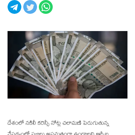
దేశంలో నకిలీ కరెన్సీ నోట్ల చలామణి పెరుగుతున్న
నేపథ్యంలో ప్రజలు అప్రమత్తంగా ఉండాలని ఆర్బీఐ