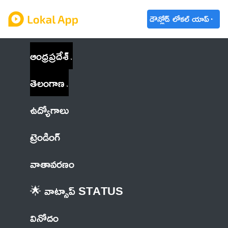
డౌన్లోడ్ లోకల్ యాప్
ఆంధ్రప్రదేశ్
తెలంగాణ
ఉద్యోగాలు
ట్రెండింగ్
వాతావరణం
🌟 వాట్సాప్ STATUS
వినోదం