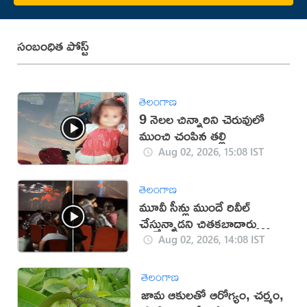
సంబంధిత పోస్ట్
తెలంగాణ
9 నెలల చిన్నారిని చెరువులో
ముంచి చంపిన తల్లి
Aug 02, 2026, 15:08 IST
తెలంగాణ
మూవీ సీన్లు ముందే రివీల్
చేస్తున్నాడని చితకబాదారు
(వీడియో)
Aug 02, 2026, 14:08 IST
తెలంగాణ
జామ ఆకులతో ఆరోగ్యం, చర్మం,