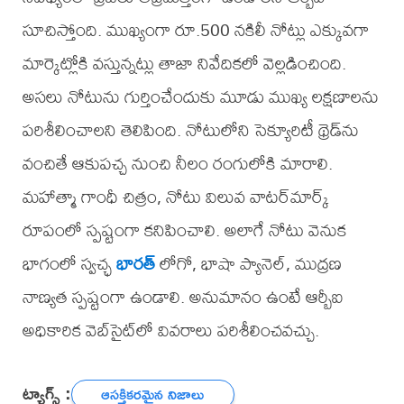
సూచిస్తోంది. ముఖ్యంగా రూ.500 నకిలీ నోట్లు ఎక్కువగా
మార్కెట్లోకి వస్తున్నట్లు తాజా నివేదికలో వెల్లడించింది.
అసలు నోటును గుర్తించేందుకు మూడు ముఖ్య లక్షణాలను
పరిశీలించాలని తెలిపింది. నోటులోని సెక్యూరిటీ థ్రెడ్‌ను
వంచితే ఆకుపచ్చ నుంచి నీలం రంగులోకి మారాలి.
మహాత్మా గాంధీ చిత్రం, నోటు విలువ వాటర్‌మార్క్
రూపంలో స్పష్టంగా కనిపించాలి. అలాగే నోటు వెనుక
భాగంలో స్వచ్ఛ
భారత్
లోగో, భాషా ప్యానెల్, ముద్రణ
నాణ్యత స్పష్టంగా ఉండాలి. అనుమానం ఉంటే ఆర్బీఐ
అధికారిక వెబ్‌సైట్‌లో వివరాలు పరిశీలించవచ్చు.
ట్యాగ్స్ :
ఆసక్తికరమైన నిజాలు