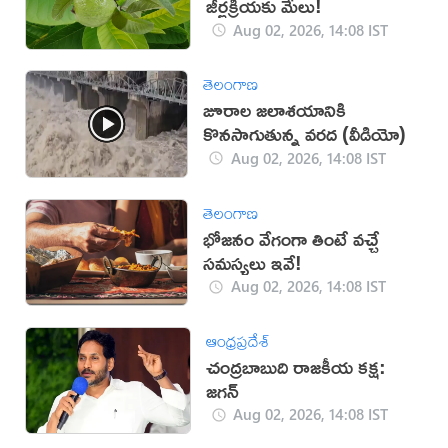
జీర్ణక్రియకు మేలు!
Aug 02, 2026, 14:08 IST
తెలంగాణ
జూరాల జలాశయానికి
కొనసాగుతున్న వరద (వీడియో)
Aug 02, 2026, 14:08 IST
తెలంగాణ
భోజనం వేగంగా తింటే వచ్చే
సమస్యలు ఇవే!
Aug 02, 2026, 14:08 IST
ఆంధ్రప్రదేశ్
చంద్రబాబుది రాజకీయ కక్ష:
జగన్
Aug 02, 2026, 14:08 IST