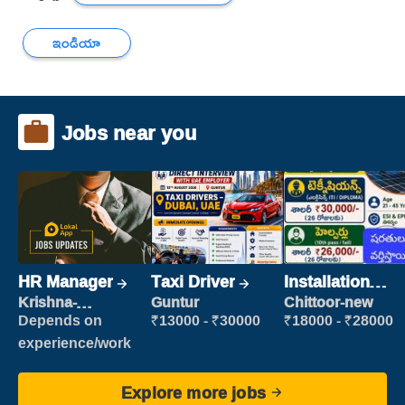
ఇండియా
Jobs near you
HR Manager
Taxi Driver
Installation
Engineer/
Krishna-
Guntur
Chittoor-new
vijayawada
Helper
Depends on
₹13000 - ₹30000
₹18000 - ₹28000
experience/work
Explore more jobs