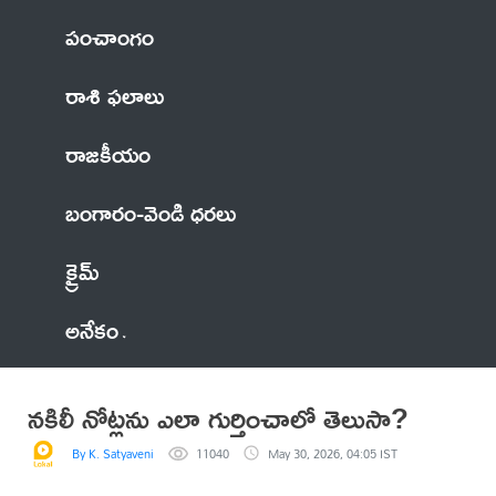
పంచాంగం
రాశి ఫలాలు
రాజకీయం
బంగారం-వెండి ధరలు
క్రైమ్
అనేకం
నకిలీ నోట్లను ఎలా గుర్తించాలో తెలుసా?
By K. Satyaveni
11040
May 30, 2026, 04:05 IST