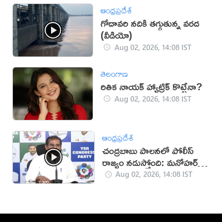
ఆంధ్రప్రదేశ్
గోదావరి నదికి తగ్గుతున్న వరద
(వీడియో)
Aug 02, 2026, 14:08 IST
తెలంగాణ
రితిక నాయక్ హ్యాట్రిక్ కొట్టేనా?
Aug 02, 2026, 14:08 IST
ఆంధ్రప్రదేశ్
చంద్రబాబు పాలనలో పోలీస్
రాజ్యం నడుస్తోంది: మనోహర్
రెడ్డి
Aug 02, 2026, 14:08 IST