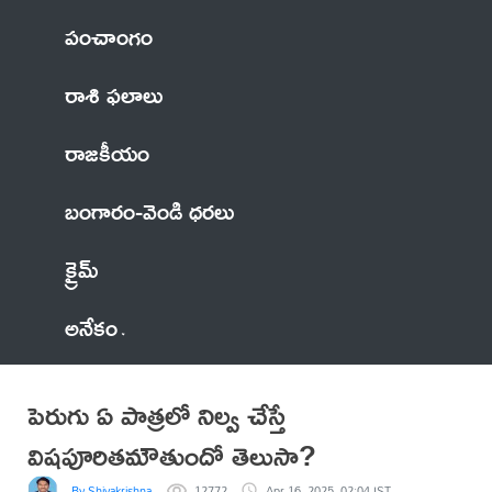
పంచాంగం
రాశి ఫలాలు
రాజకీయం
బంగారం-వెండి ధరలు
క్రైమ్
అనేకం
పెరుగు ఏ పాత్రలో నిల్వ చేస్తే
విషపూరితమౌతుందో తెలుసా?
By Shivakrishna
12772
Apr 16, 2025, 02:04 IST