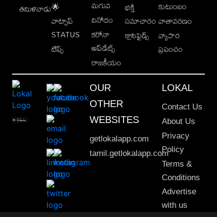
మగువ
కుటుంబం
🌟
భక్తి
తమిళనాడు
వినోదం
వాట్సాప్
సమాచారం
వాతావరణం
STATUS
కరోనా
క్లాసిఫైడ్స్
వ్యాపార
అప్‌డేట్స్
టిప్స్
ప్రపంచం
రాజకీయం
OUR
LOKAL
OTHER
Contact Us
WEBSITES
About Us
Privacy
getlokalapp.com
Policy
tamil.getlokalapp.com
Terms &
Conditions
Advertise
with us