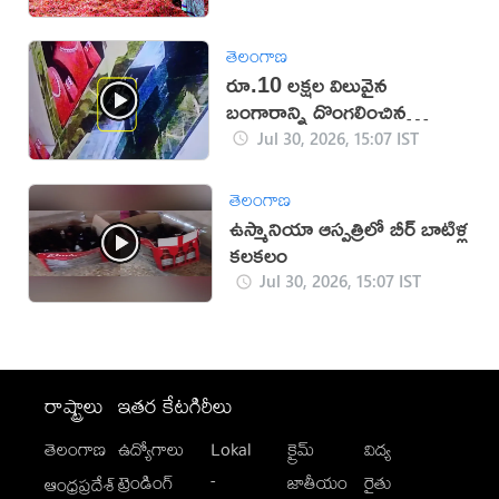
తెలంగాణ
రూ.10 లక్షల విలువైన
బంగారాన్ని దొంగలించిన
‘ఎలుక’ (వీడియో)
Jul 30, 2026, 15:07 IST
తెలంగాణ
ఉస్మానియా ఆస్పత్రిలో బీర్ బాటిళ్ల
కలకలం
Jul 30, 2026, 15:07 IST
రాష్ట్రాలు
ఇతర కేటగిరీలు
తెలంగాణ
ఉద్యోగాలు
Lokal
క్రైమ్
విద్య
-
ట్రెండింగ్
జాతీయం
రైతు
ఆంధ్రప్రదేశ్