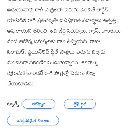
అధ్యయనాల్లో రాగి పాత్రలలో పెరుగు ఉంచితే లాక్టిక్
యాసిడ్‌కి రాగి ప్రతిచర్యతో విషపూరిత పదార్థాలు ఉత్పత్తి
అవుతాయని తేలింది. ఇవి జీర్ణ సమస్యలు, గ్యాస్, వాంతులు
వంటి ఆరోగ్య సమస్యలకు దారి తీస్తాయట. గాజు,
సిరామిక్, స్టెయిన్‌లెస్ స్టీల్ పాత్రలు పెరుగు నిల్వకు
మంచివిగా పరిగణించబడుతున్నాయి. శరీరాన్ని
రక్షించుకోవాలంటే రాగి పాత్రల్లో పెరుగు నిల్వ
చేయకూడదు.
ట్యాగ్స్ :
ఆరోగ్యం
లైఫ్ స్టైల్
ఆసక్తికరమైన నిజాలు