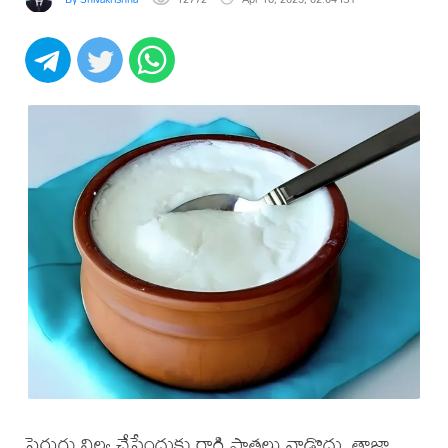
పెరుగు నిల్వ చేసేందుకు రాగి పాత్రలు వాడొద్దు. తాజా