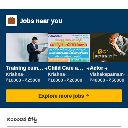
Jobs near you
Training cum
Child Care and
Actor
Placement
Patient care
Krishna-
Krishna-
Vishakapatnam-
vijayawada
vijayawada
new
₹10000 - ₹25000
₹16000 - ₹20000
₹40000 - ₹50000
Explore more jobs
సంబంధిత పోస్ట్