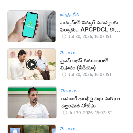
ఆంధ్రప్రదేశ్
వాట్సప్‌లో విద్యుత్ సమస్యలకు
ఫిర్యాదు.. APCPDCL కొత్త
సేవలు
Jul 30, 2026, 16:07 IST
తెలంగాణ
వైఎస్ జగన్ కుటుంబంలో
విషాదం (వీడియో)
Jul 30, 2026, 16:07 IST
తెలంగాణ
రాహుల్ గాంధీపై సభా హక్కుల
ఉల్లంఘన నోటీసు
Jul 30, 2026, 15:07 IST
తెలంగాణ