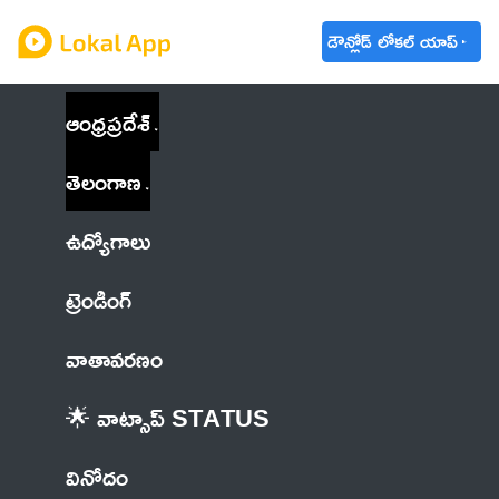
డౌన్లోడ్ లోకల్ యాప్
ఆంధ్రప్రదేశ్
తెలంగాణ
ఉద్యోగాలు
ట్రెండింగ్
వాతావరణం
🌟 వాట్సాప్ STATUS
వినోదం