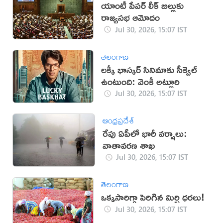
యాంటీ పేపర్ లీక్ బిల్లుకు
రాజ్యసభ ఆమోదం
Jul 30, 2026, 15:07 IST
తెలంగాణ
లక్కీ భాస్కర్ సినిమాకు సీక్వెల్
ఉంటుంది: వెంకీ అట్లూరి
Jul 30, 2026, 15:07 IST
ఆంధ్రప్రదేశ్
రేపు ఏపీలో భారీ వర్షాలు:
వాతావరణ శాఖ
Jul 30, 2026, 15:07 IST
తెలంగాణ
ఒక్కసారిగ్గా పెరిగిన మిర్చి ధరలు!
Jul 30, 2026, 15:07 IST