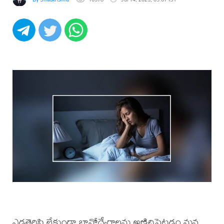
ఎడతెరిపి లేకుండా భావోద్వేగాలను అణిచిపెట్టడం మన