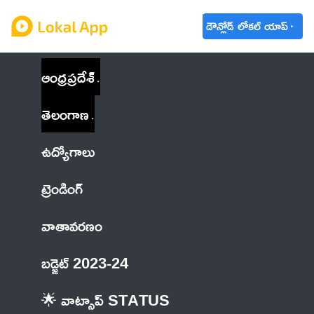
డౌన్లోడ్ లోకల్ యాప్
ఆంధ్రప్రదేశ్
తెలంగాణ
ఉద్యోగాలు
ట్రెండింగ్
వాతావరణం
బడ్జెట్ 2023-24
🌟 వాట్సాప్ STATUS