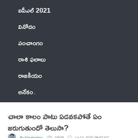
ఐపీఎల్ 2021
వినోదం
పంచాంగం
రాశి ఫలాలు
రాజకీయం
అనేకం
చాలా కాలం పాటు ఏడవకపోతే ఏం
జరుగుతుందో తెలుసా?
By Shivakrishna
10578
Jul 14, 2025, 09:07 IST