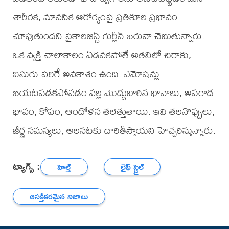
శారీరక, మానసిక ఆరోగ్యంపై ప్రతికూల ప్రభావం
చూపుతుందని సైకాలజిస్ట్ గుర్లీన్ బరువా చెబుతున్నారు.
ఒక వ్యక్తి చాలాకాలం ఏడవకపోతే అతనిలో చిరాకు,
విసుగు పెరిగే అవకాశం ఉంది. ఎమోషన్లు
బయటపడకపోవడం వల్ల మొద్దుబారిన భావాలు, అపరాద
భావం, కోపం, ఆందోళన తలెత్తుతాయి. ఇవి తలనొప్పులు,
జీర్ణ సమస్యలు, అలసటకు దారితీస్తాయని హెచ్చరిస్తున్నారు.
ట్యాగ్స్ :
హెల్త్
లైఫ్ స్టైల్
ఆసక్తికరమైన నిజాలు