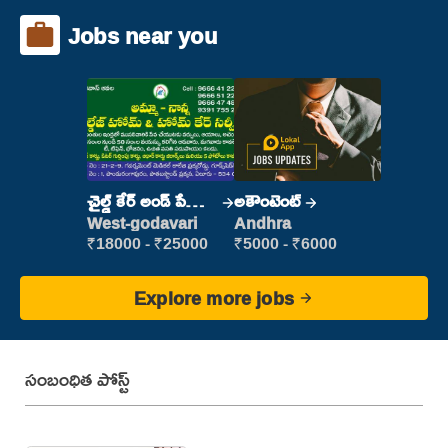
Jobs near you
చైల్డ్ కేర్ అండ్ పేషెంట్
అకౌంటెంట్
కేర్
West-godavari
Andhra
₹18000 - ₹25000
₹5000 - ₹6000
Explore more jobs
సంబంధిత పోస్ట్