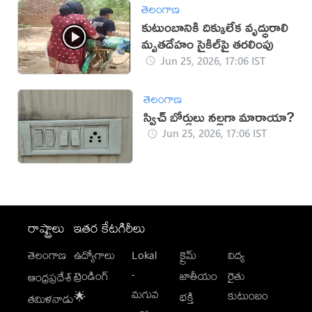
తెలంగాణ
కుటుంబానికి దిక్కులేక వృద్ధురాలి
మృతదేహం సైకిల్‌పై తరలింపు
Jun 25, 2026, 17:06 IST
తెలంగాణ
స్విచ్ బోర్డులు నల్లగా మారాయా?
Jun 25, 2026, 17:06 IST
రాష్ట్రాలు
ఇతర కేటగిరీలు
తెలంగాణ
ఉద్యోగాలు
Lokal
క్రైమ్
విద్య
-
ట్రెండింగ్
జాతీయం
రైతు
ఆంధ్రప్రదేశ్
మగువ
కుటుంబం
🌟
భక్తి
తమిళనాడు