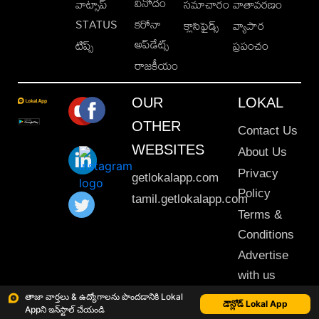
వినోదం
వాట్సాప్
సమాచారం
వాతావరణం
STATUS
కరోనా
క్లాసిఫైడ్స్
వ్యాపార
అప్‌డేట్స్
టిప్స్
ప్రపంచం
రాజకీయం
OUR
LOKAL
OTHER
Contact Us
WEBSITES
About Us
Privacy
getlokalapp.com
Policy
tamil.getlokalapp.com
Terms &
Conditions
Advertise
with us
Sitemap
తాజా వార్తలు & ఉద్యోగాలను పొందడానికి Lokal
డౌన్లోడ్ Lokal App
Appని ఇన్‌స్టాల్ చేయండి
This material may not be published, transmitted, rewritten or redistributed. © 2020 Lokal App. All rights reserved.