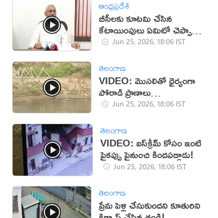
ఆంధ్రప్రదేశ్
బీసీలకు కూటమి చేసిన
కేటాయింపులు ఏమిటో చెప్పాలి:
వేణుగోపాలకృష్ణ
Jun 25, 2026, 18:06 IST
తెలంగాణ
VIDEO: మొసలితో ధైర్యంగా
పోరాడి ప్రాణాలు
దక్కించుకున్నాడు
Jun 25, 2026, 18:06 IST
తెలంగాణ
VIDEO: ఐస్‌క్రీమ్ కోసం ఇంటి
పైకప్పు పైనుంచి కిందపడ్డాడు!
Jun 25, 2026, 18:06 IST
తెలంగాణ
ప్రేమ పెళ్లి చేసుకుందని కూతురిని
కిడ్నాప్ చేసిన తండ్రి!