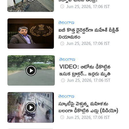
Jun 25, 2026, 17:06 IST
తెలంగాణ
ఐబీ కొత్త డైరెక్టర్‌గా మహేశ్‌ దీక్షిత్‌
నియామకం
Jun 25, 2026, 17:06 IST
తెలంగాణ
VIDEO: ఆటోను ఢీకొట్టిన
ఇసుక ట్రాక్టర్.. ఇద్దరు మృతి
Jun 25, 2026, 17:06 IST
తెలంగాణ
స్కూటీపై వెళ్తున్న మహిళను
బలంగా ఢీకొట్టిన ఎద్దు (వీడియో)
Jun 25, 2026, 17:06 IST