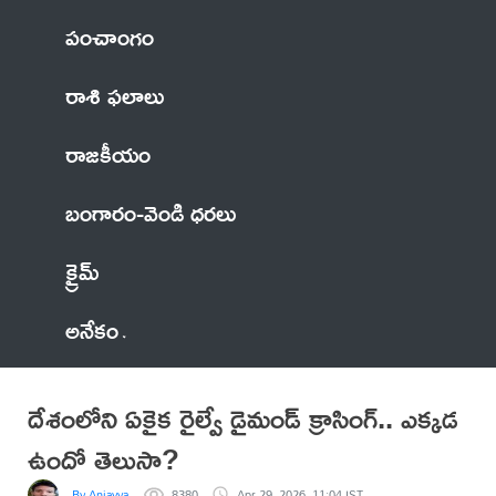
పంచాంగం
రాశి ఫలాలు
రాజకీయం
బంగారం-వెండి ధరలు
క్రైమ్
అనేకం
దేశంలోని ఏకైక రైల్వే డైమండ్ క్రాసింగ్.. ఎక్కడ
ఉందో తెలుసా?
By Anjayya
8380
Apr 29, 2026, 11:04 IST