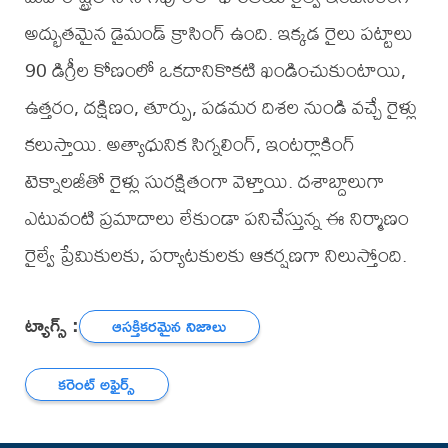
అద్భుతమైన డైమండ్ క్రాసింగ్ ఉంది. ఇక్కడ రైలు పట్టాలు
90 డిగ్రీల కోణంలో ఒకదానికొకటి ఖండించుకుంటాయి,
ఉత్తరం, దక్షిణం, తూర్పు, పడమర దిశల నుండి వచ్చే రైళ్లు
కలుస్తాయి. అత్యాధునిక సిగ్నలింగ్, ఇంటర్లాకింగ్
టెక్నాలజీతో రైళ్లు సురక్షితంగా వెళ్తాయి. దశాబ్దాలుగా
ఎటువంటి ప్రమాదాలు లేకుండా పనిచేస్తున్న ఈ నిర్మాణం
రైల్వే ప్రేమికులకు, పర్యాటకులకు ఆకర్షణగా నిలుస్తోంది.
ట్యాగ్స్ :
ఆసక్తికరమైన నిజాలు
కరెంట్ అఫైర్స్