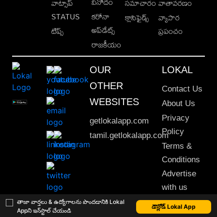
వినోదం
వాట్సాప్
సమాచారం
వాతావరణం
STATUS
కరోనా
క్లాసిఫైడ్స్
వ్యాపార
అప్‌డేట్స్
టిప్స్
ప్రపంచం
రాజకీయం
OUR
LOKAL
OTHER
Contact Us
WEBSITES
About Us
Privacy
getlokalapp.com
Policy
tamil.getlokalapp.com
Terms &
Conditions
Advertise
with us
Sitemap
తాజా వార్తలు & ఉద్యోగాలను పొందడానికి Lokal
డౌన్లోడ్ Lokal App
Appని ఇన్‌స్టాల్ చేయండి
This material may not be published, transmitted, rewritten or redistributed. © 2020 Lokal App. All rights reserved.