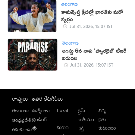
తెలంగాణ
కామన్వెల్త్ క్రీడల్లో భారత్‌కు మరో
స్వర్ణం
Jul 31, 2026, 15:07 IST
తెలంగాణ
ఆగస్టు 6న నాని 'ప్యారడైజ్' టీజర్
విడుదల
Jul 31, 2026, 15:07 IST
రాష్ట్రాలు
ఇతర కేటగిరీలు
తెలంగాణ
ఉద్యోగాలు
Lokal
క్రైమ్
విద్య
-
ట్రెండింగ్
జాతీయం
రైతు
ఆంధ్రప్రదేశ్
మగువ
కుటుంబం
🌟
భక్తి
తమిళనాడు