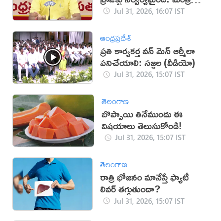
నిమ్మల
Jul 31, 2026, 16:07 IST
ఆంధ్రప్రదేశ్
ప్రతి కార్యకర్త వన్ మెన్ ఆర్మీలా
పనిచేయాలి: సజ్జల (వీడియో)
Jul 31, 2026, 15:07 IST
తెలంగాణ
బొప్పాయి తినేముందు ఈ
విషయాలు తెలుసుకోండి!
Jul 31, 2026, 15:07 IST
తెలంగాణ
రాత్రి భోజనం మానేస్తే ఫ్యాటీ
లివర్ తగ్గుతుందా?
Jul 31, 2026, 15:07 IST