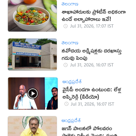
తెలంగాణ
శాఖాహారులకు ప్రోటీన్ అధికంగా
ఉండే అల్పాహారాలు ఇవే!
Jul 31, 2026, 17:07 IST
తెలంగాణ
నవోదయ అడ్మిషన్లకు దరఖాస్తు
గడువు పెంపు
Jul 31, 2026, 16:07 IST
ఆంధ్రప్రదేశ్
వైసీపీ అండగా ఉంటుంది: లేళ్ల
అప్పిరెడ్డి (వీడియో)
Jul 31, 2026, 16:07 IST
ఆంధ్రప్రదేశ్
జగన్‌ పాలనలో పోలవరం
ప్రాజెక్టు నిర్వీర్యమైంది: మంత్రి