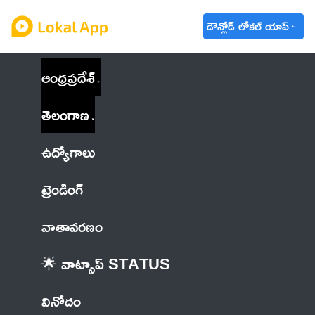
డౌన్లోడ్ లోకల్ యాప్
ఆంధ్రప్రదేశ్
తెలంగాణ
ఉద్యోగాలు
ట్రెండింగ్
వాతావరణం
🌟 వాట్సాప్ STATUS
వినోదం