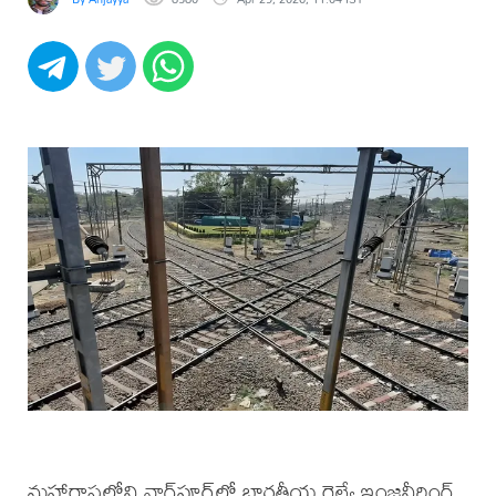
మహారాష్ట్రలోని నాగ్‌పూర్‌లో భారతీయ రైల్వే ఇంజనీరింగ్