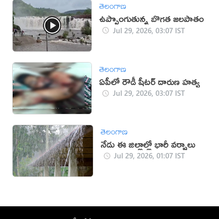
తెలంగాణ
ఉప్పొంగుతున్న బొగత జలపాతం
Jul 29, 2026, 03:07 IST
తెలంగాణ
ఏపీలో రౌడీ షీటర్ దారుణ హత్య
Jul 29, 2026, 03:07 IST
తెలంగాణ
నేడు ఈ జిల్లాల్లో భారీ వర్షాలు
Jul 29, 2026, 01:07 IST