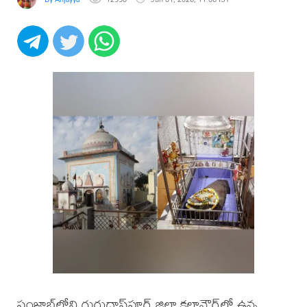
పంజాబ్‌లోని గురుదాస్‌పూర్ జిల్లా కలానౌర్‌లో ఉన్న