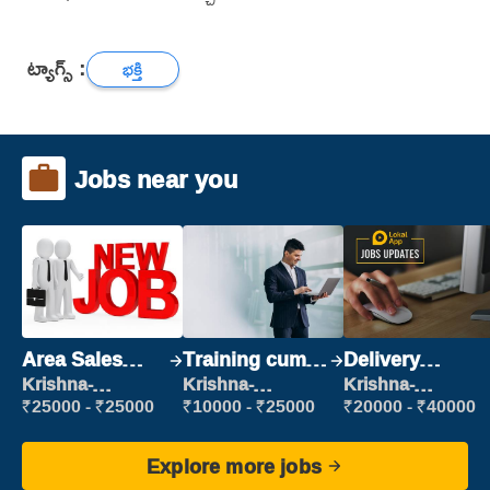
ట్యాగ్స్ :
భక్తి
Jobs near you
Area Sales
Training cum
Delivery
Manager (Field
Placement
Executive
Krishna-
Krishna-
Krishna-
vijayawada
vijayawada
vijayawada
Sales)
₹25000 - ₹25000
₹10000 - ₹25000
₹20000 - ₹40000
Explore more jobs