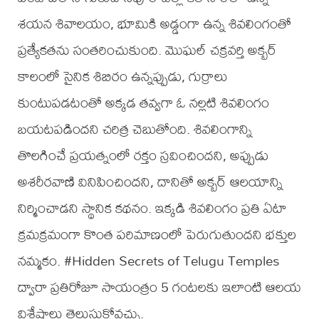
శయన శివాలయం, భూమికి అడ్డంగా ఉన్న శివలింగంతో
ప్రత్యేకతను సంతరించుకుంది. మొఘల్ చక్రవర్తి అక్బర్
కాలంలో సైనిక శిబిరం ఉన్నప్పుడు, గుర్రాలు
కుంటుపడటంతో అక్కడ తవ్వగా ఓ నల్లటి శివలింగం
బయటపడిందని చరిత్ర చెబుతోంది. శివలింగాన్ని
తొలగించే ప్రయత్నంలో రక్తం స్రవించిందని, అప్పుడు
అశరీరవాణి వినిపించిందని, దానితో అక్బర్ ఆలయాన్ని
నిర్మించాడని స్థానిక కథనం. ఇక్కడి శివలింగం ప్రతి ఏటా
క్రమక్రమంగా కొంత పరిమాణంలో పెరుగుతుందని భక్తుల
నమ్మకం. #Hidden Secrets of Telugu Temples
ద్వారా ప్రతిరోజూ సాయంత్రం 5 గంటలకు ఇలాంటి ఆలయ
విశేషాలు తెలుసుకోవచ్చు.