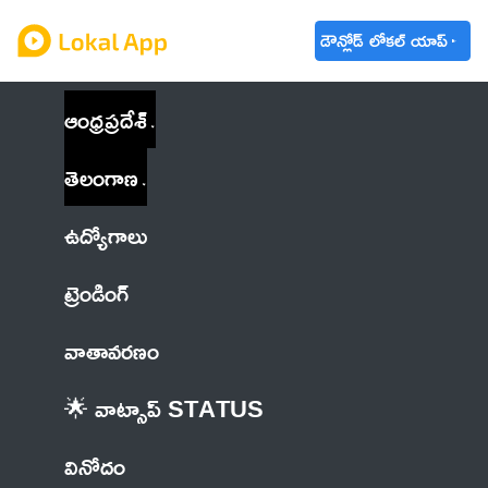
డౌన్లోడ్ లోకల్ యాప్
ఆంధ్రప్రదేశ్
తెలంగాణ
ఉద్యోగాలు
ట్రెండింగ్
వాతావరణం
🌟 వాట్సాప్ STATUS
వినోదం