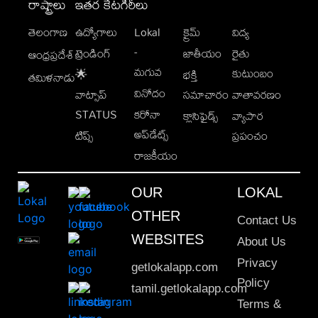
రాష్ట్రాలు
ఇతర కేటగిరీలు
తెలంగాణ
ఉద్యోగాలు
Lokal
క్రైమ్
విద్య
-
ట్రెండింగ్
జాతీయం
రైతు
ఆంధ్రప్రదేశ్
మగువ
కుటుంబం
🌟
భక్తి
తమిళనాడు
వినోదం
వాట్సాప్
సమాచారం
వాతావరణం
STATUS
కరోనా
క్లాసిఫైడ్స్
వ్యాపార
అప్‌డేట్స్
టిప్స్
ప్రపంచం
రాజకీయం
OUR
LOKAL
OTHER
Contact Us
WEBSITES
About Us
Privacy
getlokalapp.com
Policy
tamil.getlokalapp.com
Terms &