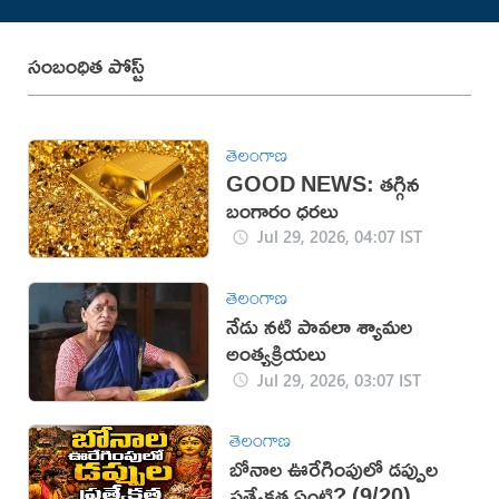
సంబంధిత పోస్ట్
తెలంగాణ
GOOD NEWS: తగ్గిన
బంగారం ధరలు
Jul 29, 2026, 04:07 IST
తెలంగాణ
నేడు నటి పావలా శ్యామల
అంత్యక్రియలు
Jul 29, 2026, 03:07 IST
తెలంగాణ
బోనాల ఊరేగింపులో డప్పుల
ప్రత్యేకత ఏంటి? (9/20)