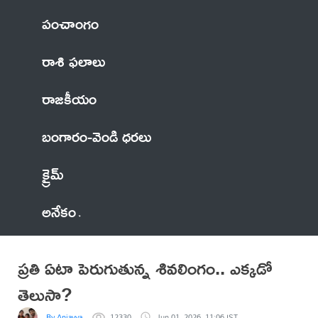
పంచాంగం
రాశి ఫలాలు
రాజకీయం
బంగారం-వెండి ధరలు
క్రైమ్
అనేకం
ప్రతి ఏటా పెరుగుతున్న శివలింగం.. ఎక్కడో
తెలుసా?
By Anjayya
12330
Jun 01, 2026, 11:06 IST