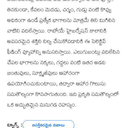
తినకుండా, కేవలం మెదడు, చర్మం, గుడ్లు వంటి కొవ్వు
అధికంగా ఉండే ప్రత్యేక భాగాలను మాత్రమే తిని మిగిలిన
వాటిని వదిలేస్తాయి. రాబోయే హైబర్నేషన్ కాలానికి
అవసరమైన శక్తిని నిల్వ చేసుకోవడానికి ఈ సెలెక్టివ్
ఫీడింగ్ వ్యూహాన్ని అనుసరిస్తాయి. ఎలుగుబంట్లు వదిలేసిన
చేపల భాగాలను నక్కలు, గద్దలు వంటి ఇతర అడవి
జంతువులు, సూక్ష్మజీవులు ఆహారంగా
ఉపయోగించుకుంటాయి, తద్వారా ఆహార గొలుసు
సమతౌల్యంగా కొనసాగుతుంది. ఇది ప్రకృతి సమతౌల్యంలో
ఒక అద్భుతమైన మనుగడ రహస్యం.
ట్యాగ్స్ :
ఆసక్తికరమైన నిజాలు