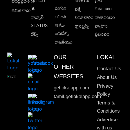
ట్రెండింగ్
జాతీయం
రైతు
ఆంధ్రప్రదేశ్
మగువ
కుటుంబం
🌟
భక్తి
తమిళనాడు
వినోదం
వాట్సాప్
సమాచారం
వాతావరణం
STATUS
కరోనా
క్లాసిఫైడ్స్
వ్యాపార
అప్‌డేట్స్
టిప్స్
ప్రపంచం
రాజకీయం
OUR
LOKAL
OTHER
Contact Us
WEBSITES
About Us
Privacy
getlokalapp.com
Policy
tamil.getlokalapp.com
Terms &
Conditions
Advertise
with us