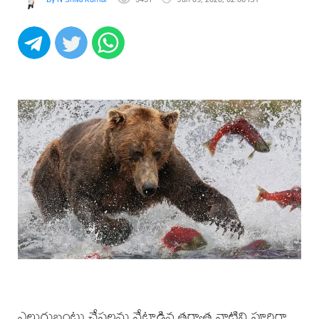
ఎలుగుబంట్లు చేపలను వేటాడిన తర్వాత వాటిని పూర్తిగా