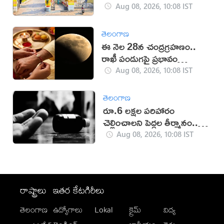
రచ్చ
Aug 08, 2026, 10:08 IST
తెలంగాణ
ఈ నెల 28న చంద్రగ్రహణం..
రాఖీ పండుగపై ప్రభావం
ఉంటుందా?
Aug 08, 2026, 10:08 IST
తెలంగాణ
రూ.6 లక్షల పరిహారం
చెల్లించాలని పెద్దల తీర్మానం..
దంపతుల ఆత్మహత్యాయత్నం
Aug 08, 2026, 10:08 IST
రాష్ట్రాలు
ఇతర కేటగిరీలు
తెలంగాణ
ఉద్యోగాలు
Lokal
క్రైమ్
విద్య
-