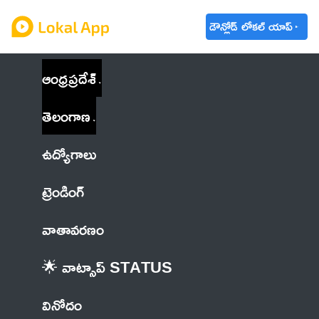
డౌన్లోడ్ లోకల్ యాప్
ఆంధ్రప్రదేశ్
తెలంగాణ
ఉద్యోగాలు
ట్రెండింగ్
వాతావరణం
🌟 వాట్సాప్ STATUS
వినోదం