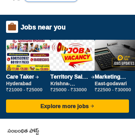
Jobs near you
Care Taker
Territory Sales
Marketing
Manager
Executive
Hyderabad
Krishna-
East-godavari
vijayawada
₹21000 - ₹25000
₹25000 - ₹33000
₹22500 - ₹30000
Explore more jobs
సంబంధిత పోస్ట్