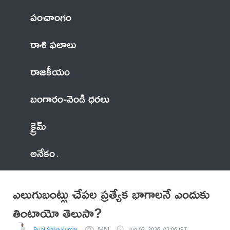
పంచాంగం
రాశి ఫలాలు
రాజకీయం
బంగారం-వెండి ధరలు
క్రైమ్
అనేకం
ఎలుగుబంట్లు చేపల ప్రత్యేక భాగాలనే ఎందుకు
తింటాయో తెలుసా?
By N Shiva Kumar
5451
Jun 03, 2026, 02:06 IST