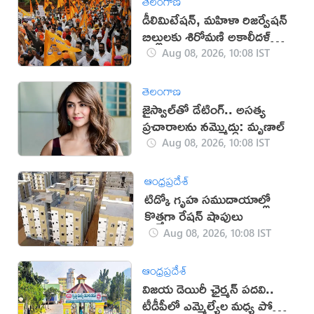
తెలంగాణ
డీలిమిటేషన్, మహిళా రిజర్వేషన్
బిల్లులకు శిరోమణి అకాలీదళ్
మద్దతు
Aug 08, 2026, 10:08 IST
తెలంగాణ
జైస్వాల్‌తో డేటింగ్.. అసత్య
ప్రచారాలను నమ్మొద్దు: మృణాల్
Aug 08, 2026, 10:08 IST
ఆంధ్రప్రదేశ్
టిడ్కో గృహ సముదాయాల్లో
కొత్తగా రేషన్ షాపులు
Aug 08, 2026, 10:08 IST
ఆంధ్రప్రదేశ్
విజయ డెయిరీ ఛైర్మన్ పదవి..
టీడీపీలో ఎమ్మెల్యేల మధ్య పోటీ