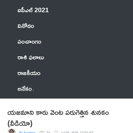
ఐపీఎల్ 2021
వినోదం
పంచాంగం
రాశి ఫలాలు
రాజకీయం
అనేకం
యజమాని కారు వెంట పరుగెత్తిన శునకం
(వీడియో)
By Swapna
54
Jul 05, 2025, 17:07 IST