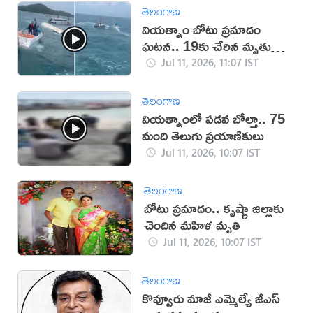
తెలంగాణ
వియత్నాం బోటు ప్రమాదం
ఘటన.. 19కు చేరిన మృతుల
సంఖ్య
Jul 11, 2026, 11:07 IST
తెలంగాణ
వియత్నాంలో పడవ బోల్తా.. 75
మంది తెలుగు ప్రయాణికులు
Jul 11, 2026, 10:07 IST
తెలంగాణ
బోటు ప్రమాదం.. కృష్ణా జిల్లాకు
చెందిన మహిళ మృతి
Jul 11, 2026, 10:07 IST
తెలంగాణ
కొవ్వూరు మాజీ ఎమ్మెల్యే జీ‌ఎస్