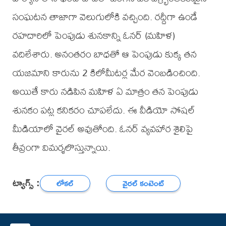
సంఘటన తాజాగా వెలుగులోకి వచ్చింది. రద్దీగా ఉండే
రహదారిలో పెంపుడు శునకాన్ని ఓనర్ (మహిళ)
వదిలేశారు. అనంతరం బాధతో ఆ పెంపుడు కుక్క తన
యజమాని కారును 2 కిలోమీటర్ల మేర వెంబడించింది.
అయితే కారు నడిపిన మహిళ ఏ మాత్రం తన పెంపుడు
శునకం పట్ల కనికరం చూపలేదు. ఈ వీడియో సోషల్
మీడియాలో వైరల్ అవుతోంది. ఓనర్ వ్యవహార శైలిపై
తీవ్రంగా విమర్శలొస్తున్నాయి.
ట్యాగ్స్ :
లోకల్
వైరల్ కంటెంట్