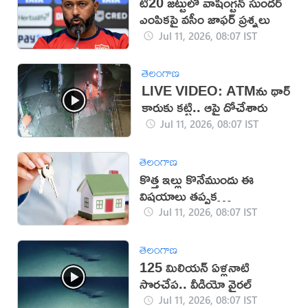
టీ20 జట్టులో వాషింగ్టన్ సుందర్
ఎంపికపై వసీం జాఫర్ ప్రశ్నలు
Jul 11, 2026, 08:07 IST
తెలంగాణ
LIVE VIDEO: ATMను థార్
కారుకు కట్టి.. ఆపై దోచేశారు
Jul 11, 2026, 08:07 IST
తెలంగాణ
కొత్త ఇల్లు కొనేముందు ఈ
విషయాలు తప్పక
పరిశీలించండి!
Jul 11, 2026, 08:07 IST
తెలంగాణ
125 మిలియన్ ఏళ్లనాటి
సొరచేప.. వీడియో వైరల్
Jul 11, 2026, 08:07 IST