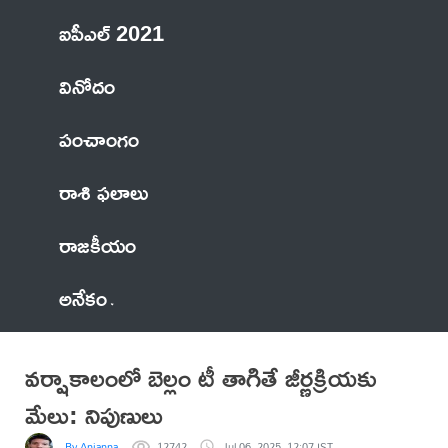
ఐపీఎల్ 2021
వినోదం
పంచాంగం
రాశి ఫలాలు
రాజకీయం
అనేకం
వర్షాకాలంలో బెల్లం టీ తాగితే జీర్ణక్రియకు
మేలు: నిపుణులు
By Anjanna
12742
Jul 06, 2025, 12:07 IST