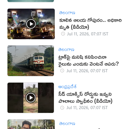
తెలంగాణ
కూలిన ఆలయ గోపురం.. అధికారి
మృతి (వీడియో)
Jul 11, 2026, 07:07 IST
తెలంగాణ
ట్రాక్‌పై మనిషి కనిపించినా
రైలును ఎందుకు వెంటనే ఆపరు?
Jul 11, 2026, 07:07 IST
ఆంధ్రప్రదేశ్
సీడ్ యాక్సిస్ రోడ్డుకు ఇవ్వని
పొలాలు స్వాధీనం (వీడియో)
Jul 11, 2026, 07:07 IST
తెలంగాణ