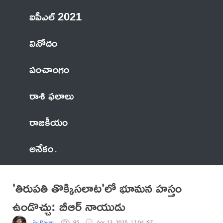
ఐపీఎల్ 2021
వినోదం
పంచాంగం
రాశి ఫలాలు
రాజకీయం
అనేకం
'తిరుపతి తొక్కిసలాట'లో భూమన హస్తం
ఉండొచ్చు: బీఆర్‌ నాయుడు
By Pavan
85
Apr 13, 2025, 12:04 IST