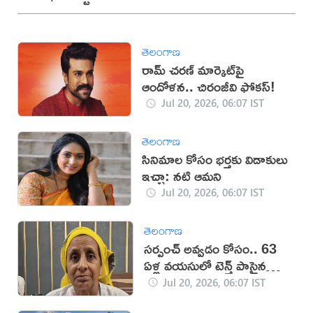
తెలంగాణ
రామ్ చరణ్ మార్కెట్‌పై
ఆందోళన.. చిరంజీవి ఫోకస్!
Jul 20, 2026, 06:07 IST
తెలంగాణ
సినిమాల కోసం భర్తకు విడాకులు
ఇచ్చా: నటి ఆమని
Jul 20, 2026, 06:07 IST
తెలంగాణ
సర్పంచ్ అవ్వడం కోసం.. 63
ఏళ్ల వయసులో టెన్త్ పాసైన
వృద్ధురాలు
Jul 20, 2026, 06:07 IST