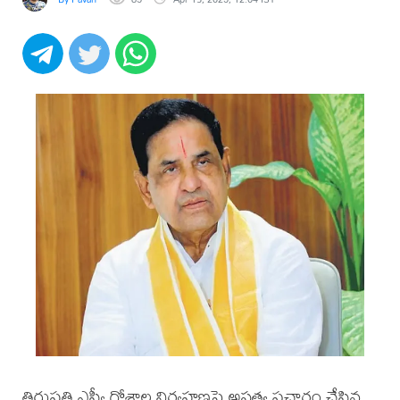
తిరుపతి ఎస్వీ గోశాల నిర్వహణపై అసత్య ప్రచారం చేసిన