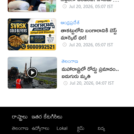
చుక్ పిలుపు
Jul 20, 2026, 05:07 IST
ఆంధ్రప్రదేశ్
తాకట్టులోని బంగారానికి బెస్ట్
మార్కెట్ ధర!
Jul 20, 2026, 05:07 IST
తెలంగాణ
మహారాష్ట్రలో రోడ్డు ప్రమాదం..
ఐదుగురు మృతి
Jul 20, 2026, 04:07 IST
రాష్ట్రాలు
ఇతర కేటగిరీలు
తెలంగాణ
ఉద్యోగాలు
Lokal
క్రైమ్
విద్య