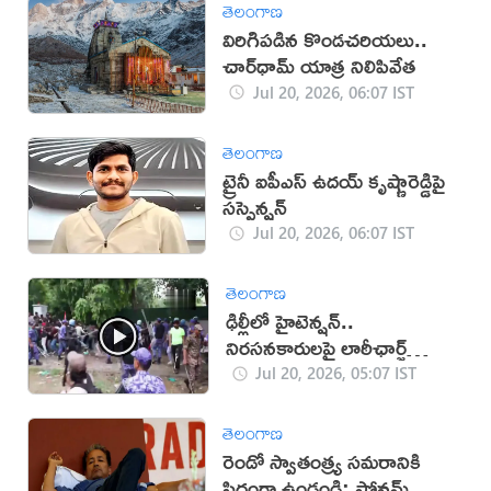
తెలంగాణ
విరిగిపడిన కొండచరియలు..
చార్‌ధామ్ యాత్ర నిలిపివేత
Jul 20, 2026, 06:07 IST
తెలంగాణ
ట్రైనీ ఐపీఎస్ ఉదయ్ కృష్ణారెడ్డిపై
సస్పెన్షన్
Jul 20, 2026, 06:07 IST
తెలంగాణ
ఢిల్లీలో హైటెన్షన్..
నిరసనకారులపై లాఠీఛార్జ్
(వీడియో)
Jul 20, 2026, 05:07 IST
తెలంగాణ
రెండో స్వాతంత్ర్య సమరానికి
సిద్ధంగా ఉండండి: సోనమ్ వాంగ్