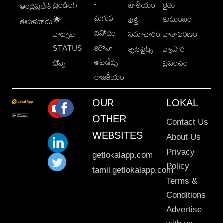
-
ట్రెండింగ్
జాతీయం
రైతు
ఆంధ్రప్రదేశ్
మగువ
కుటుంబం
🌟
భక్తి
తమిళనాడు
వినోదం
వాట్సాప్
సమాచారం
వాతావరణం
STATUS
కరోనా
క్లాసిఫైడ్స్
వ్యాపార
అప్‌డేట్స్
టిప్స్
ప్రపంచం
రాజకీయం
OUR
LOKAL
OTHER
Contact Us
WEBSITES
About Us
Privacy
getlokalapp.com
Policy
tamil.getlokalapp.com
Terms &
Conditions
Advertise