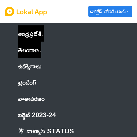
డౌన్లోడ్ లోకల్ యాప్
ఆంధ్రప్రదేశ్
తెలంగాణ
ఉద్యోగాలు
ట్రెండింగ్
వాతావరణం
బడ్జెట్ 2023-24
🌟 వాట్సాప్ STATUS