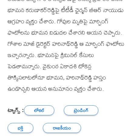
భూమన కరుణాకర్‌రెడ్డిపై టీటీడీ ఛైర్మన్‌ బీఆర్‌ నాయుడు
ఆగ్రహం వ్యక్తం చేశారు. గోవుల మృతిపై మార్ఫింగ్‌
ఫొటోలను భూమన విడుదల చేశారని ఆయన చెప్పారు.
గోశాల మాజీ డైరెక్టర్‌ హరినాథ్‌రెడ్డి ఆ మార్ఫింగ్‌ ఫొటోలు
ఇచ్చారన్నారు. భూమనపై క్రిమినల్‌ కేసులు
పెడతామన్నారు. వైకుంఠ ఏకాదశి టోకెన్ల
తొక్కిసలాటలోనూ భూమన, హరినాథ్‌రెడ్డి హస్తం
ఉండొచ్చని ఆయన అనుమానం వ్యక్తం చేశారు.
ట్యాగ్స్ :
లోకల్
ట్రెండింగ్
భక్తి
రాజకీయం