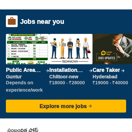
Jobs near you
Public Area
Installation
Care Taker
Cleaner
Engineer/
Guntur
Chittoor-new
Hyderabad
Helper
Depends on
₹18000 - ₹28000
₹19000 - ₹40000
experience/work
Explore more jobs
సంబంధిత పోస్ట్