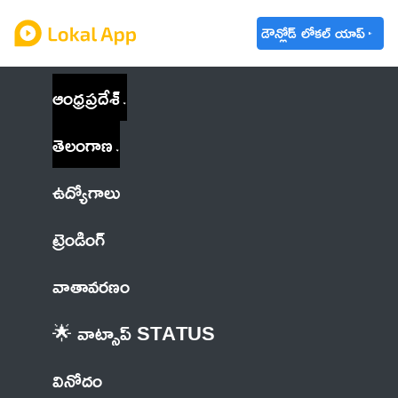
డౌన్లోడ్ లోకల్ యాప్
ఆంధ్రప్రదేశ్
తెలంగాణ
ఉద్యోగాలు
ట్రెండింగ్
వాతావరణం
🌟 వాట్సాప్ STATUS
వినోదం