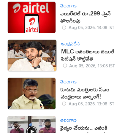
తెలంగాణ
ఎయిర్‌టెల్ రూ.299 ప్లాన్
తొలగింపు
Aug 05, 2026, 13:08 IST
ఆంధ్రప్రదేశ్
MLC అనంతబాబు బెయిల్
పిటిషన్ కొట్టివేత
Aug 05, 2026, 13:08 IST
తెలంగాణ
కూటమి మంత్రులకు సీఎం
చంద్రబాబు వార్నింగ్!
Aug 05, 2026, 13:08 IST
తెలంగాణ
వైద్యం చేయను.. ఎవరికి