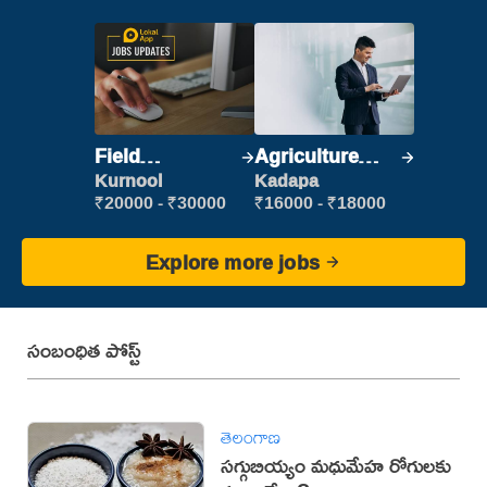
Field
Agriculture
Marketing
Labour
Kurnool
Kadapa
Executive
₹20000 - ₹30000
₹16000 - ₹18000
Explore more jobs
సంబంధిత పోస్ట్
తెలంగాణ
సగ్గుబియ్యం మధుమేహ రోగులకు