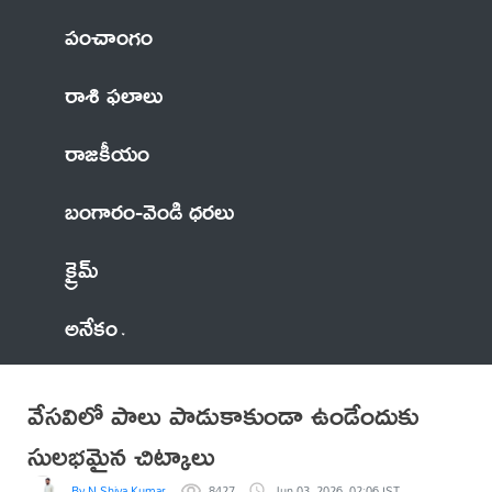
పంచాంగం
రాశి ఫలాలు
రాజకీయం
బంగారం-వెండి ధరలు
క్రైమ్
అనేకం
వేసవిలో పాలు పాడుకాకుండా ఉండేందుకు
సులభమైన చిట్కాలు
By N Shiva Kumar
8427
Jun 03, 2026, 02:06 IST