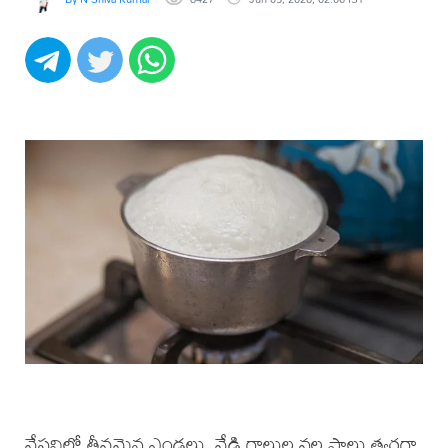
వేసవిలో తీవ్రమైన ఎండలు, వేడి గాలుల వల్ల పాలు త్వరగా