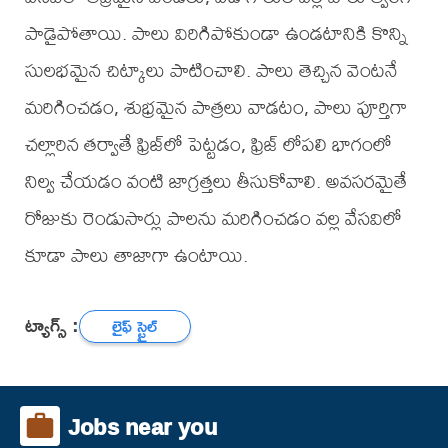
పాడైపోతాయి. పాలు విరిగిపోకుండా ఉండటానికి కొన్ని
సులభమైన చిట్కాలు పాటించాలి. పాలు తెచ్చిన వెంటనే
మరిగించడం, శుభ్రమైన పాత్రలు వాడటం, పాలు పూర్తిగా
చల్లారిన తర్వాతే ఫ్రిజ్‌లో పెట్టడం, ఫ్రిజ్ లోపలి భాగంలో
నిల్వ చేయడం వంటి జాగ్రత్తలు తీసుకోవాలి. అవసరమైతే
రోజుకు రెండుసార్లు పాలను మరిగించడం వల్ల వేసవిలో
కూడా పాలు తాజాగా ఉంటాయి.
ట్యాగ్స్ :
లైఫ్ స్టైల్
Jobs near you