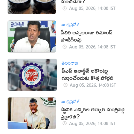
మంచిదేనా?
Aug 05, 2026, 14:08 IST
ఆంధ్రప్రదేశ్
సీదిరి అప్పలరాజు రిమాండ్
పొడిగింపు
Aug 05, 2026, 14:08 IST
తెలంగాణ
పీఎఫ్ ఇనాక్టివ్ అకౌంట్లు
గుర్తించేందుకు కొత్త పోర్టల్
Aug 05, 2026, 14:08 IST
ఆంధ్రప్రదేశ్
స్థానిక ఎన్నికల తర్వాత మంత్రివర్గ
ప్రక్షాళన?
Aug 05, 2026, 14:08 IST