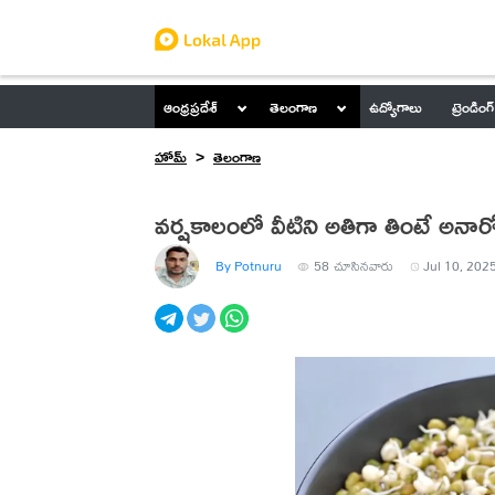
ఆంధ్రప్రదేశ్
తెలంగాణ
ఉద్యోగాలు
ట్రెండింగ్
హోమ్
తెలంగాణ
వర్షకాలంలో వీటిని అతిగా తింటే అనారో
By Potnuru
58
చూసినవారు
Jul 10, 2025