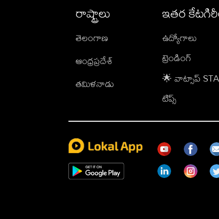
రాష్ట్రాలు
ఇతర కేటగిర
తెలంగాణ
ఉద్యోగాలు
ట్రెండింగ్
ఆంధ్రప్రదేశ్
🌟 వాట్సాప్ S
తమిళనాడు
టిప్స్