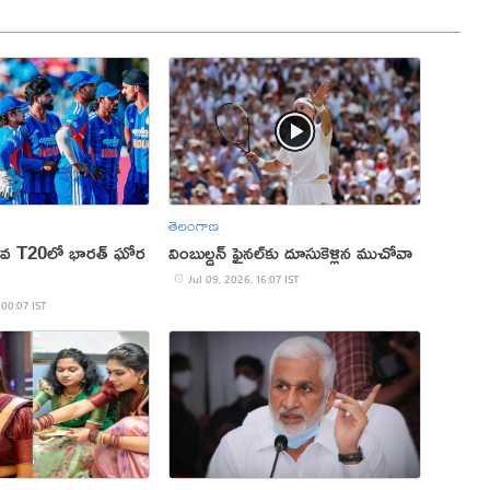
తెలంగాణ
 4వ T20లో భారత్ ఘోర
వింబుల్డన్ ఫైనల్‌కు దూసుకెళ్లిన ముచోవా
Jul 09, 2026, 16:07 IST
 00:07 IST