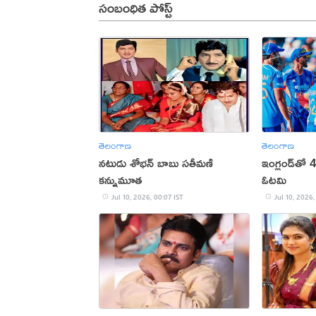
సంబంధిత పోస్ట్
తెలంగాణ
తెలంగాణ
నటుడు శోభన్ బాబు సతీమణి
ఇంగ్లండ్‌తో
కన్నుమూత
ఓటమి
Jul 10, 2026, 00:07 IST
Jul 10, 2026,