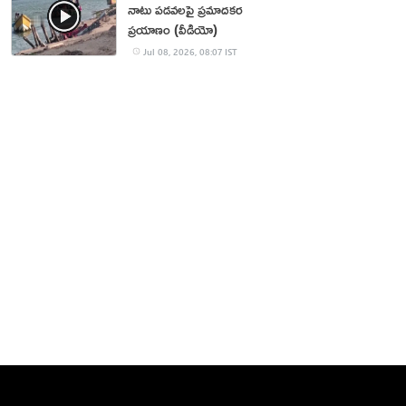
నాటు పడవలపై ప్రమాదకర
ప్రయాణం (వీడియో)
Jul 08, 2026, 08:07 IST