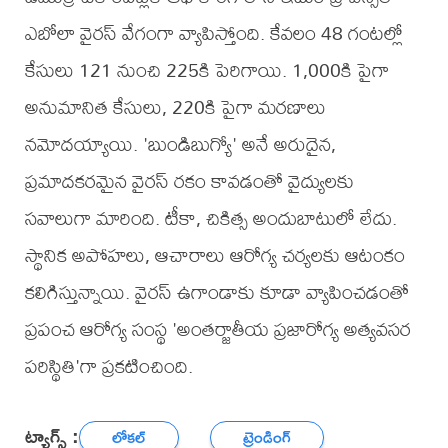
ఎబోలా వైరస్ వేగంగా వ్యాపిస్తోంది. కేవలం 48 గంటల్లో
కేసులు 121 నుంచి 225కి పెరిగాయి. 1,000కి పైగా
అనుమానిత కేసులు, 220కి పైగా మరణాలు
నమోదయ్యాయి. 'బుండిబుగ్యో' అనే అరుదైన,
ప్రమాదకరమైన వైరస్ రకం కావడంతో వైద్యులకు
సవాలుగా మారింది. టీకా, చికిత్స అందుబాటులో లేదు.
స్థానిక అపోహలు, ఆచారాలు ఆరోగ్య చర్యలకు ఆటంకం
కలిగిస్తున్నాయి. వైరస్ ఉగాండాకు కూడా వ్యాపించడంతో
ప్రపంచ ఆరోగ్య సంస్థ 'అంతర్జాతీయ ప్రజారోగ్య అత్యవసర
పరిస్థితి'గా ప్రకటించింది.
ట్యాగ్స్ :
లోకల్
ట్రెండింగ్