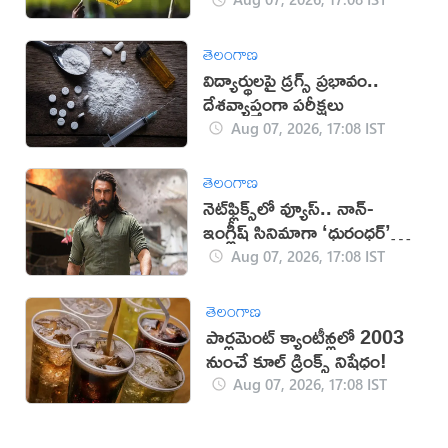
తెలంగాణ
విద్యార్థులపై డ్రగ్స్ ప్రభావం..
దేశవ్యాప్తంగా పరీక్షలు
Aug 07, 2026, 17:08 IST
తెలంగాణ
నెట్‌ఫ్లిక్స్‌లో వ్యూస్.. నాన్-
ఇంగ్లీష్ సినిమాగా ‘ధురంధర్’
రికార్డు
Aug 07, 2026, 17:08 IST
తెలంగాణ
పార్లమెంట్ క్యాంటీన్లలో 2003
నుంచే కూల్ డ్రింక్స్ నిషేధం!
Aug 07, 2026, 17:08 IST