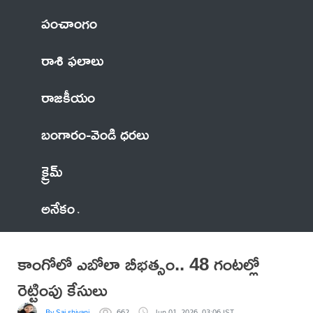
పంచాంగం
రాశి ఫలాలు
రాజకీయం
బంగారం-వెండి ధరలు
క్రైమ్
అనేకం
కాంగోలో ఎబోలా బీభత్సం.. 48 గంటల్లో
రెట్టింపు కేసులు
By Sai shivani
662
Jun 01, 2026, 03:06 IST