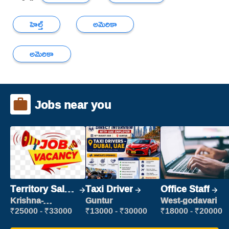
హెల్త్
అమెరికా
అమెరికా
Jobs near you
Territory Sales
Taxi Driver
Office Staff
Manager
Krishna-
Guntur
West-godavari
vijayawada
₹25000 - ₹33000
₹13000 - ₹30000
₹18000 - ₹20000