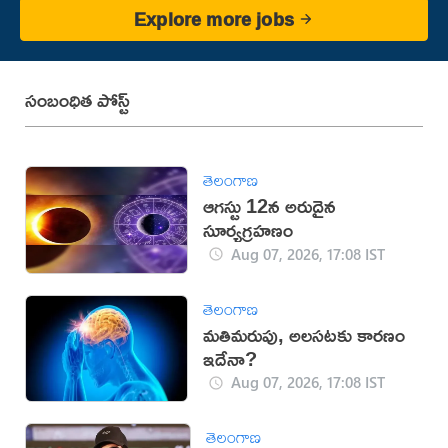
Explore more jobs
సంబంధిత పోస్ట్
తెలంగాణ
ఆగస్టు 12న అరుదైన
సూర్యగ్రహణం
Aug 07, 2026, 17:08 IST
తెలంగాణ
మతిమరుపు, అలసటకు కారణం
ఇదేనా?
Aug 07, 2026, 17:08 IST
తెలంగాణ