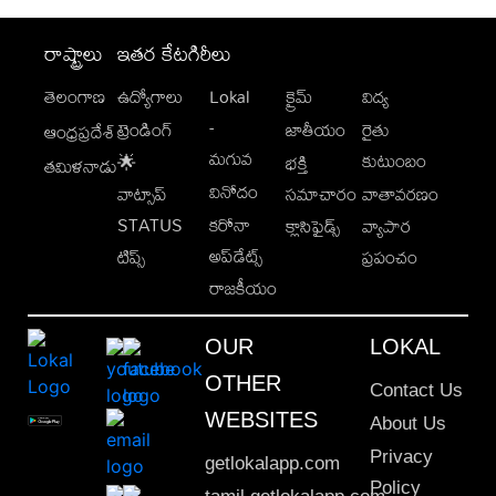
రాష్ట్రాలు
ఇతర కేటగిరీలు
తెలంగాణ
ఉద్యోగాలు
Lokal
క్రైమ్
విద్య
-
ట్రెండింగ్
జాతీయం
రైతు
ఆంధ్రప్రదేశ్
మగువ
కుటుంబం
🌟
భక్తి
తమిళనాడు
వినోదం
వాట్సాప్
సమాచారం
వాతావరణం
STATUS
కరోనా
క్లాసిఫైడ్స్
వ్యాపార
అప్‌డేట్స్
టిప్స్
ప్రపంచం
రాజకీయం
OUR
LOKAL
OTHER
Contact Us
WEBSITES
About Us
Privacy
getlokalapp.com
Policy
tamil.getlokalapp.com