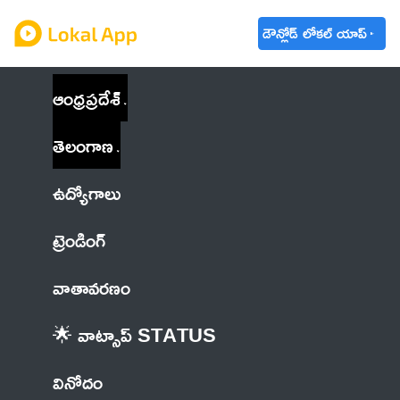
డౌన్లోడ్ లోకల్ యాప్
ఆంధ్రప్రదేశ్
తెలంగాణ
ఉద్యోగాలు
ట్రెండింగ్
వాతావరణం
🌟 వాట్సాప్ STATUS
వినోదం