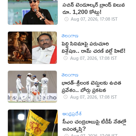
సచిన్ టెండూల్కర్ బ్రాండ్ విలువ
రూ. 1,200 కోట్లు!
Aug 07, 2026, 17:08 IST
తెలంగాణ
పెద్ది సినిమాపై పరుచూరి
విశ్లేషణ.. రామ్ చరణ్ వల్లే హిట్!
Aug 07, 2026, 17:08 IST
తెలంగాణ
భారత్-శ్రీలంక టెస్టులకు ఉచిత
ప్రవేశం.. బోర్డు ప్రకటన
Aug 07, 2026, 17:08 IST
ఆంధ్రప్రదేశ్
సీఎం చంద్రబాబుపై టీడీపీ నేతల్లో
అసంతృప్తి?
Aug 07, 2026, 17:08 IST