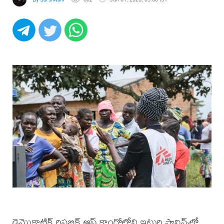
డెమొక్రాటిక్ రిపబ్లిక్ ఆఫ్ కాంగోలోని ఇటురి ప్రావిన్స్‌లో