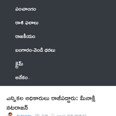
పంచాంగం
రాశి ఫలాలు
రాజకీయం
బంగారం-వెండి ధరలు
క్రైమ్
అనేకం
ఎన్నికల అధికారులు రాజీపడ్డారు: మీనాక్షి
నటరాజన్
By Ravinder
3139
Jun 12, 2026, 09:06 IST