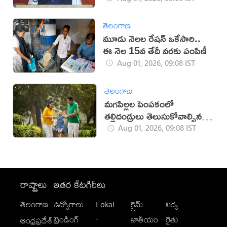
తెలంగాణ
మూడు నెలల రేషన్ ఒకేసారి..
ఈ నెల 15వ తేదీ వరకు పంపిణీ
Aug 01, 2026, 09:08 IST
తెలంగాణ
మగపిల్లల పెంపకంలో
తల్లిదండ్రులు తెలుసుకోవాల్సిన
సూత్రాలు ఇవే!
Aug 01, 2026, 09:08 IST
రాష్ట్రాలు
ఇతర కేటగిరీలు
తెలంగాణ
ఉద్యోగాలు
Lokal
క్రైమ్
విద్య
-
ట్రెండింగ్
జాతీయం
రైతు
ఆంధ్రప్రదేశ్