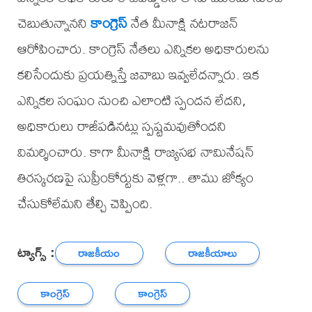
చెబుతున్నానని
కాంగ్రెస్
నేత మీనాక్షి నటరాజన్
ఆరోపించారు. కాంగ్రెస్‌ నేతలు ఎన్నికల అధికారులను
కలిసేందుకు ప్రయత్నిస్తే జవాబు ఇవ్వలేదన్నారు. ఇక
ఎన్నికల సంఘం నుంచి ఎలాంటి స్పందన లేదని,
అధికారులు రాజీపడినట్లు స్పష్టమవుతోందని
విమర్శించారు. కాగా మీనాక్షి రాజ్యసభ నామినేషన్
తిరస్కరణపై సుప్రీంకోర్టుకు వెళ్లగా.. తాము జోక్యం
చేసుకోలేమని తేల్చి చెప్పింది.
ట్యాగ్స్ :
రాజకీయం
రాజకీయాలు
కాంగ్రెస్
కాంగ్రెస్