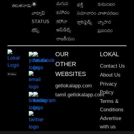
మగువ
కుటుంబం
🌟
భక్తి
తమిళనాడు
వినోదం
వాట్సాప్
సమాచారం
వాతావరణం
STATUS
కరోనా
క్లాసిఫైడ్స్
వ్యాపార
అప్‌డేట్స్
టిప్స్
ప్రపంచం
రాజకీయం
OUR
LOKAL
OTHER
Contact Us
WEBSITES
About Us
Privacy
getlokalapp.com
Policy
tamil.getlokalapp.com
Terms &
Conditions
Advertise
with us