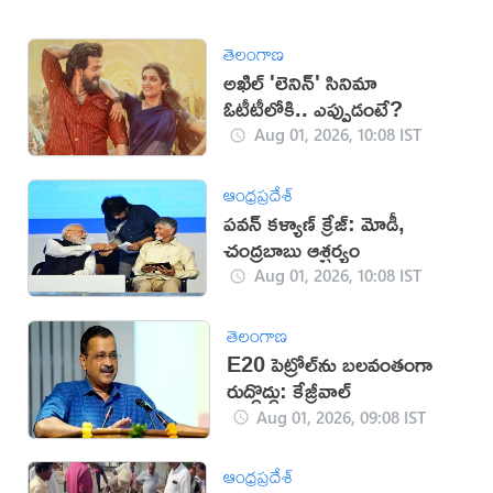
తెలంగాణ
అఖిల్ 'లెనిన్' సినిమా
ఓటీటీలోకి.. ఎప్పుడంటే?
Aug 01, 2026, 10:08 IST
ఆంధ్రప్రదేశ్
పవన్ కళ్యాణ్ క్రేజ్: మోడీ,
చంద్రబాబు ఆశ్చర్యం
Aug 01, 2026, 10:08 IST
తెలంగాణ
E20 పెట్రోల్‌ను బలవంతంగా
రుద్దొద్దు: కేజ్రీవాల్‌
Aug 01, 2026, 09:08 IST
ఆంధ్రప్రదేశ్