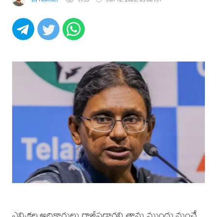
ఎన్నికల అధికారులు రాజీపడ్డారని తాను ముందు నుంచే