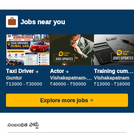
Jobs near you
Taxi Driver
Actor
Training cum
Placement
Guntur
Vishakapatnam-
Vishakapatnam
new
₹13000 - ₹30000
₹40000 - ₹50000
₹13000 - ₹16000
Explore more jobs
సంబంధిత పోస్ట్