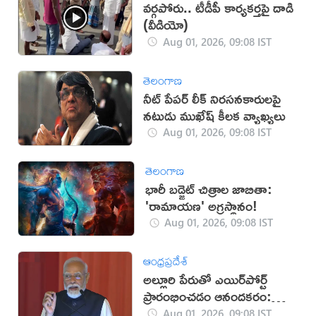
వర్గపోరు.. టీడీపీ కార్యకర్తపై దాడి
(వీడియో)
Aug 01, 2026, 09:08 IST
తెలంగాణ
నీట్ పేపర్ లీక్ నిరసనకారులపై
నటుడు ముఖేష్ కీలక వ్యాఖ్యలు
Aug 01, 2026, 09:08 IST
తెలంగాణ
భారీ బడ్జెట్ చిత్రాల జాబితా:
'రామాయణ' అగ్రస్థానం!
Aug 01, 2026, 09:08 IST
ఆంధ్రప్రదేశ్
అల్లూరి పేరుతో ఎయిర్‌పోర్ట్
ప్రారంభించడం ఆనందకరం:
మోదీ
Aug 01, 2026, 09:08 IST