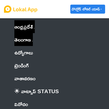
డౌన్లోడ్ లోకల్ యాప్
ఆంధ్రప్రదేశ్
తెలంగాణ
ఉద్యోగాలు
ట్రెండింగ్
వాతావరణం
🌟 వాట్సాప్ STATUS
వినోదం