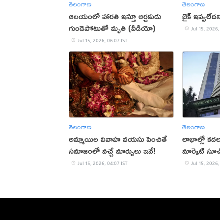
తెలంగాణ
తెలంగాణ
ఆలయంలో హారతి ఇస్తూ అర్చకుడు
బైక్ ఇవ్వలేదన
గుండెపోటుతో మృతి (వీడియో)
Jul 15, 2026,
Jul 15, 2026, 06:07 IST
తెలంగాణ
తెలంగాణ
అమ్మాయిల వివాహ వయసు పెంచితే
లాభాల్లో కదల
సమాజంలో వచ్చే మార్పులు ఇవే!
మార్కెట్ సూచ
Jul 15, 2026, 04:07 IST
Jul 15, 2026,