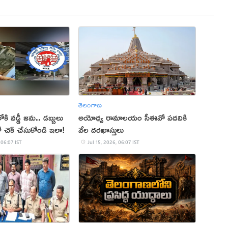
తెలంగాణ
కి వడ్డీ జమ.. డబ్బులు
అయోధ్య రామాలయం సీఈవో పదవికి
 చెక్ చేసుకోండి ఇలా!
వేల దరఖాస్తులు
 06:07 IST
Jul 15, 2026, 06:07 IST