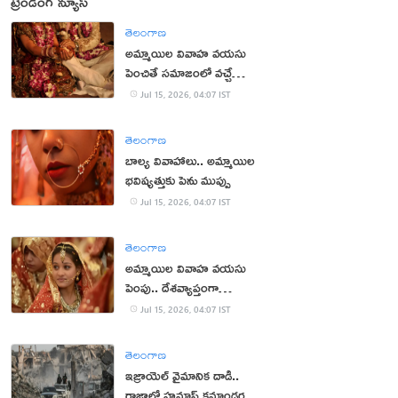
ట్రెండింగ్ న్యూస్
తెలంగాణ
అమ్మాయిల వివాహ వయసు
పెంచితే సమాజంలో వచ్చే
మార్పులు ఇవే!
Jul 15, 2026, 04:07 IST
తెలంగాణ
బాల్య వివాహాలు.. అమ్మాయిల
భవిష్యత్తుకు పెను ముప్పు
Jul 15, 2026, 04:07 IST
తెలంగాణ
అమ్మాయిల వివాహ వయసు
పెంపు.. దేశవ్యాప్తంగా
భిన్నాభిప్రాయాలు
Jul 15, 2026, 04:07 IST
తెలంగాణ
ఇజ్రాయెల్ వైమానిక దాడి..
గాజాలో హమాస్ కమాండర్ల