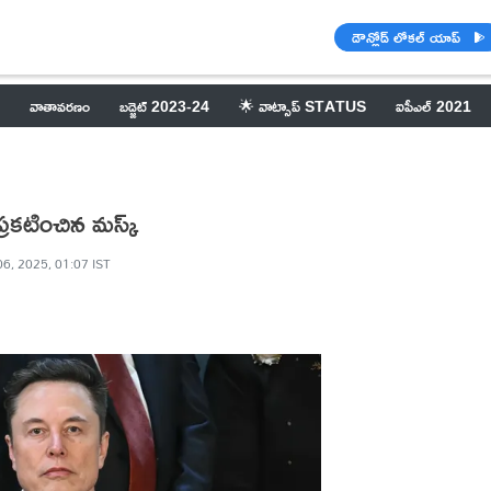
డౌన్లోడ్ లోకల్ యాప్
వాతావరణం
బడ్జెట్ 2023-24
🌟 వాట్సాప్ STATUS
ఐపీఎల్ 2021
 ప్రకటించిన మస్క్‌
06, 2025, 01:07 IST