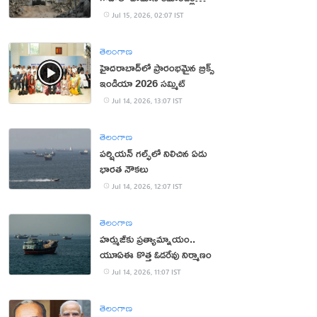
హతం
Jul 15, 2026, 02:07 IST
తెలంగాణ
హైదరాబాద్‌లో ప్రారంభమైన బ్రిక్స్
ఇండియా 2026 సమ్మిట్
Jul 14, 2026, 13:07 IST
తెలంగాణ
పర్షియన్‌ గల్ఫ్‌లో నిలిచిన ఏడు
భారత నౌకలు
Jul 14, 2026, 12:07 IST
తెలంగాణ
హర్ముజ్‌కు ప్రత్యామ్నాయం..
యూఏఈ కొత్త ఓడరేవు నిర్మాణం
Jul 14, 2026, 11:07 IST
తెలంగాణ