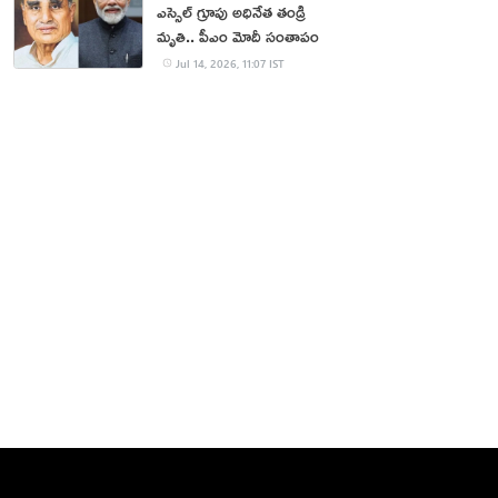
ఎస్సెల్‌ గ్రూపు అధినేత తండ్రి
మృతి.. పీఎం మోదీ సంతాపం
Jul 14, 2026, 11:07 IST