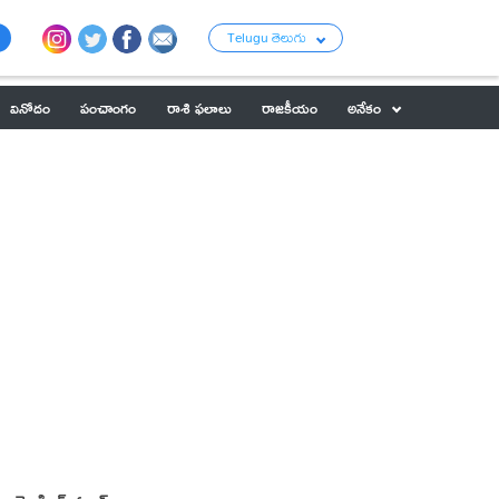
Telugu తెలుగు
వినోదం
పంచాంగం
రాశి ఫలాలు
రాజకీయం
అనేకం