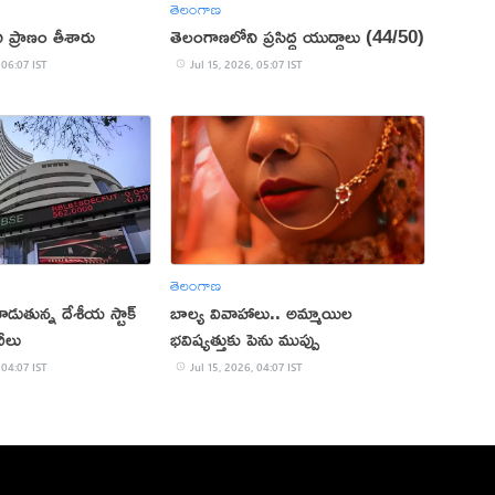
తెలంగాణ
ి ప్రాణం తీశారు
తెలంగాణలోని ప్రసిద్ధ యుద్ధాలు (44/50)
 06:07 IST
Jul 15, 2026, 05:07 IST
తెలంగాణ
ాడుతున్న దేశీయ స్టాక్
బాల్య వివాహాలు.. అమ్మాయిల
ీలు
భవిష్యత్తుకు పెను ముప్పు
 04:07 IST
Jul 15, 2026, 04:07 IST