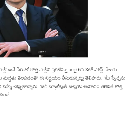
టీ’ అనే పేరుతో కొత్త పార్టీని ప్రకటిస్తూ జులై 6న Xలో పోస్ట్ చేశారు.
మద్దతు తెలపడంతో ఈ నిర్ణయం తీసుకున్నట్లు తెలిపారు. “మీ స్వేచ్ఛను
ని మస్క్ చెప్పుకొచ్చారు. ‘బిగ్‌ బ్యూటిఫుల్‌ బిల్లు’కు ఆమోదం తెలిపితే కొత్త
ిసిందే.