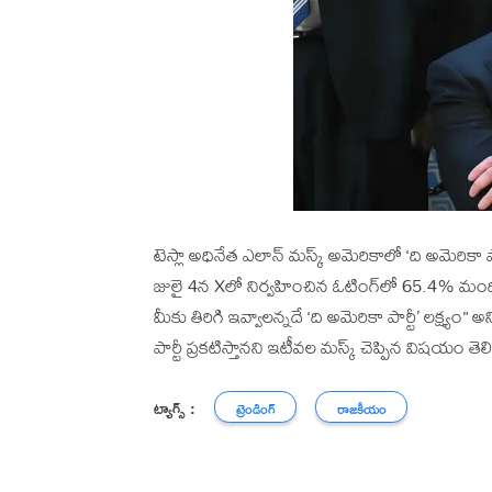
టెస్లా అధినేత ఎలాన్ మస్క్ అమెరికాలో ‘ది అమెరికా పార్
జులై 4న Xలో నిర్వహించిన ఓటింగ్‌లో 65.4% మంది 
మీకు తిరిగి ఇవ్వాలన్నదే ‘ది అమెరికా పార్టీ’ లక్ష్యం” అ
పార్టీ ప్రకటిస్తానని ఇటీవల మస్క్‌ చెప్పిన విషయం తెల
ట్యాగ్స్ :
ట్రెండింగ్
రాజకీయం