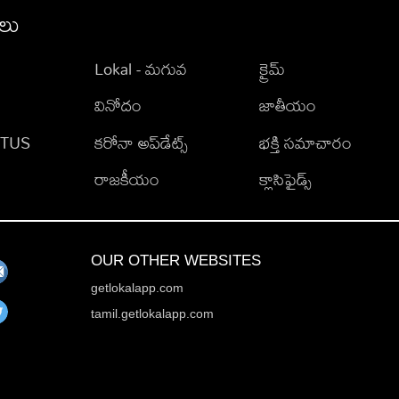
ీలు
Lokal - మగువ
క్రైమ్
వినోదం
జాతీయం
TATUS
కరోనా అప్‌డేట్స్
భక్తి సమాచారం
రాజకీయం
క్లాసిఫైడ్స్
OUR OTHER WEBSITES
getlokalapp.com
tamil.getlokalapp.com