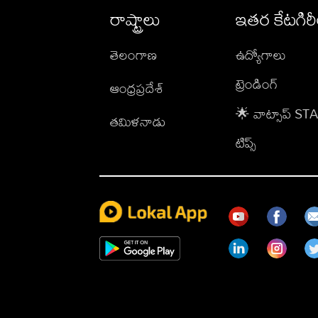
రాష్ట్రాలు
ఇతర కేటగిర
తెలంగాణ
ఉద్యోగాలు
ట్రెండింగ్
ఆంధ్రప్రదేశ్
🌟 వాట్సాప్ S
తమిళనాడు
టిప్స్