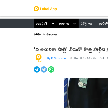
ఆంధ్రప్రదేశ్
తెలంగాణ
ఉద్యోగాలు
ట్రెండింగ్
హోమ్
తెలంగాణ
‘ది అమెరికా పార్టీ’ పేరుతో కొత్త పార్టీని
By K. Satyaveni
16260
చూసినవారు
Jul 