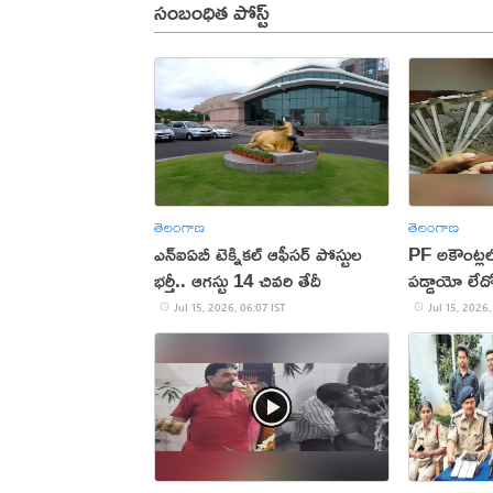
సంబంధిత పోస్ట్
తెలంగాణ
తెలంగాణ
ఎన్ఐఏబీ టెక్నికల్ ఆఫీసర్ పోస్టుల
PF అకౌంట్లలో
భర్తీ.. ఆగస్టు 14 చివరి తేదీ
పడ్డాయో లేదో
Jul 15, 2026, 06:07 IST
Jul 15, 2026,