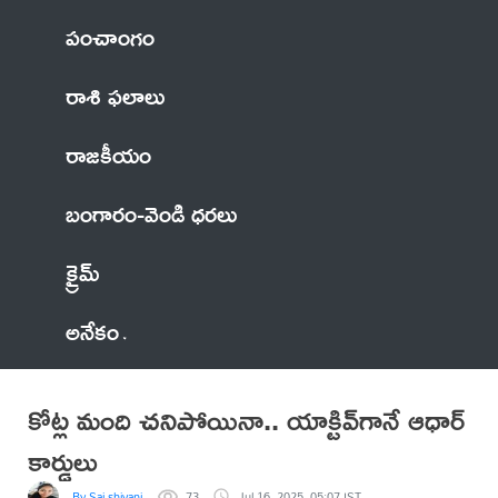
పంచాంగం
రాశి ఫలాలు
రాజకీయం
బంగారం-వెండి ధరలు
క్రైమ్
అనేకం
కోట్ల మంది చనిపోయినా.. యాక్టివ్‌గానే ఆధార్
కార్డులు
By Sai shivani
73
Jul 16, 2025, 05:07 IST