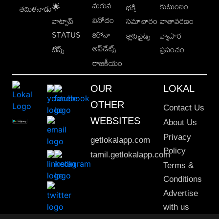
మగువ
కుటుంబం
🌟
భక్తి
తమిళనాడు
వినోదం
వాట్సాప్
సమాచారం
వాతావరణం
STATUS
కరోనా
క్లాసిఫైడ్స్
వ్యాపార
అప్‌డేట్స్
టిప్స్
ప్రపంచం
రాజకీయం
OUR
LOKAL
OTHER
Contact Us
WEBSITES
About Us
Privacy
getlokalapp.com
Policy
tamil.getlokalapp.com
Terms &
Conditions
Advertise
with us