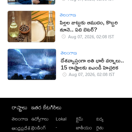
తెలంగాణ
పిల్లల జుట్టుకు ఆముదం, కొబ్బరి
నూనె.. ఏది బెటర్?
Aug 07, 2026, 02:08 IST
తెలంగాణ
దేశవ్యాప్తంగా అతి భారీ వర్షాలు..
15 రాష్ట్రాలకు ఐఎండీ హెచ్చరిక
Aug 07, 2026, 02:08 IST
రాష్ట్రాలు
ఇతర కేటగిరీలు
తెలంగాణ
ఉద్యోగాలు
Lokal
క్రైమ్
విద్య
-
ట్రెండింగ్
జాతీయం
రైతు
ఆంధ్రప్రదేశ్