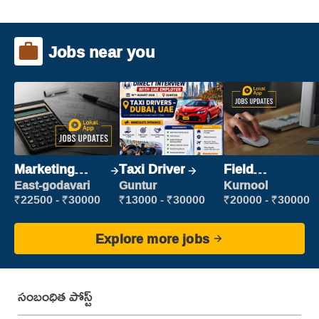
Jobs near you
Marketing
Taxi Driver
Field
Executive
Marketing
East-godavari
Guntur
Kurnool
Executive
₹22500 - ₹30000
₹13000 - ₹30000
₹20000 - ₹30000
Explore more jobs
సంబంధిత పోస్ట్