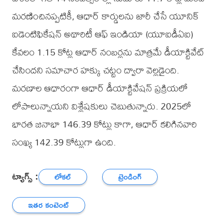
మరణించినప్పటికీ, ఆధార్ కార్డులను జారీ చేసే యూనిక్
ఐడెంటిఫికేషన్ అథారిటీ ఆఫ్ ఇండియా (యూఐడీఏఐ)
కేవలం 1.15 కోట్ల ఆధార్ నంబర్లను మాత్రమే డీయాక్టివేట్
చేసిందని సమాచార హక్కు చట్టం ద్వారా వెల్లడైంది.
మరణాల ఆధారంగా ఆధార్ డీయాక్టివేషన్ ప్రక్రియలో
లోపాలున్నాయని విశ్లేషకులు చెబుతున్నారు. 2025లో
భారత జనాభా 146.39 కోట్లు కాగా, ఆధార్ కలిగినవారి
సంఖ్య 142.39 కోట్లుగా ఉంది.
ట్యాగ్స్ :
లోకల్
ట్రెండింగ్
ఇతర కంటెంట్