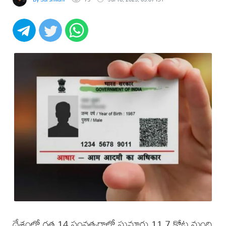
దేశంలో గత 14 సంవత్సరాల్లో సుమారు 11.7 కోట్ల మంది