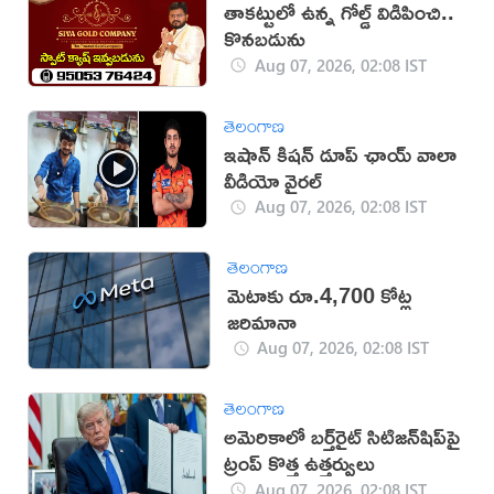
తాకట్టులో ఉన్న గోల్డ్ విడిపించి..
కొనబడును
Aug 07, 2026, 02:08 IST
తెలంగాణ
ఇషాన్ కిషన్ డూప్ ఛాయ్ వాలా
వీడియో వైరల్
Aug 07, 2026, 02:08 IST
తెలంగాణ
మెటాకు రూ.4,700 కోట్ల
జరిమానా
Aug 07, 2026, 02:08 IST
తెలంగాణ
అమెరికాలో బర్త్‌రైట్ సిటిజన్‌షిప్‌పై
ట్రంప్ కొత్త ఉత్తర్వులు
Aug 07, 2026, 02:08 IST