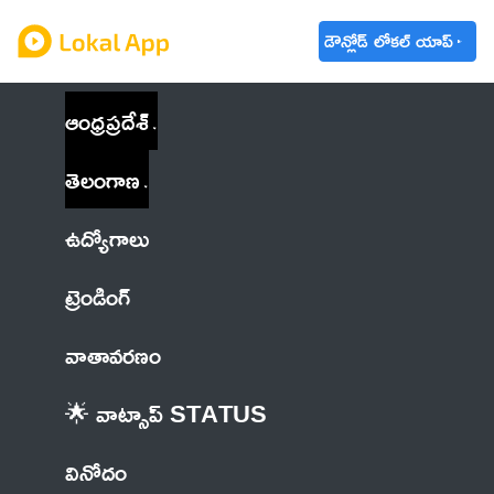
డౌన్లోడ్ లోకల్ యాప్
ఆంధ్రప్రదేశ్
తెలంగాణ
ఉద్యోగాలు
ట్రెండింగ్
వాతావరణం
🌟 వాట్సాప్ STATUS
వినోదం