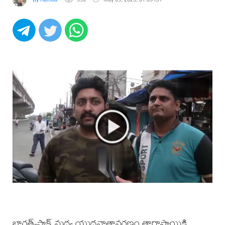
భారత్-పాక్ మధ్య యుద్ధవాతావరణం తారాస్థాయికి