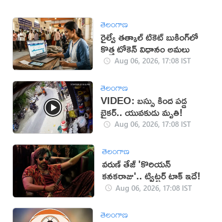
తెలంగాణ
రైల్వే తత్కాల్ టికెట్ బుకింగ్‌లో
కొత్త టోకెన్ విధానం అమలు
Aug 06, 2026, 17:08 IST
తెలంగాణ
VIDEO: బస్సు కింద పడ్డ
బైకర్.. యువకుడు మృతి!
Aug 06, 2026, 17:08 IST
తెలంగాణ
వరుణ్ తేజ్ 'కొరియన్
కనకరాజు'.. ట్విట్టర్ టాక్ ఇదే!
Aug 06, 2026, 17:08 IST
తెలంగాణ