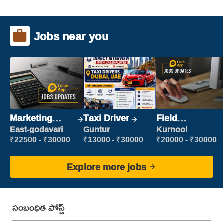
Jobs near you
Marketing
Taxi Driver
Field
Executive
Marketing
East-godavari
Guntur
Kurnool
Executive
₹22500 - ₹30000
₹13000 - ₹30000
₹20000 - ₹30000
Explore more jobs
సంబంధిత పోస్ట్