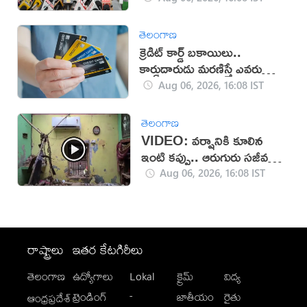
తెలంగాణ
క్రెడిట్ కార్డ్ బకాయిలు..
కార్డుదారుడు మరణిస్తే ఎవరు
చెల్లిస్తారు?
Aug 06, 2026, 16:08 IST
తెలంగాణ
VIDEO: వర్షానికి కూలిన
ఇంటి కప్పు.. ఆరుగురు సజీవ
సమాధి!
Aug 06, 2026, 16:08 IST
రాష్ట్రాలు
ఇతర కేటగిరీలు
తెలంగాణ
ఉద్యోగాలు
Lokal
క్రైమ్
విద్య
-
ట్రెండింగ్
జాతీయం
రైతు
ఆంధ్రప్రదేశ్