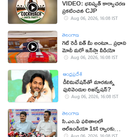
VIDEO: భవిష్యత్ కార్యాచరణ
ప్రకటించిన CJP
Aug 06, 2026, 16:08 IST
తెలంగాణ
గెట్ రెడీ విత్ మీ అంటూ.. ప్రధాని
మోదీ మరో ఇన్‌స్టా వీడియో
Aug 06, 2026, 16:08 IST
ఆంధ్రప్రదేశ్
డీలిమిటేషన్‌తో మారనున్న
పులివెందుల రిజర్వేషన్?
Aug 06, 2026, 16:08 IST
తెలంగాణ
సి.ఎం.ఏ ఫలితాలలో
ఆల్ఇండియా 1st ర్యాంకు
సాధించిన మాస్టర్‌మైండ్స్
Aug 06, 2026, 16:08 IST