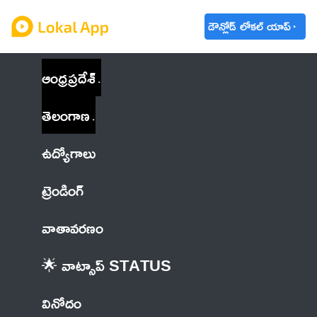
డౌన్లోడ్ లోకల్ యాప్
ఆంధ్రప్రదేశ్
తెలంగాణ
ఉద్యోగాలు
ట్రెండింగ్
వాతావరణం
🌟 వాట్సాప్ STATUS
వినోదం