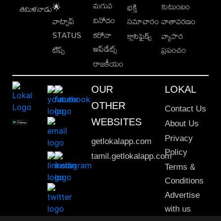
మగువ
కుటుంబం
🌟
భక్తి
తమిళనాడు
వినోదం
వాట్సాప్
సమాచారం
వాతావరణం
STATUS
కరోనా
క్లాసిఫైడ్స్
వ్యాపార
అప్‌డేట్స్
టిప్స్
ప్రపంచం
రాజకీయం
OUR
LOKAL
OTHER
Contact Us
WEBSITES
About Us
Privacy
getlokalapp.com
Policy
tamil.getlokalapp.com
Terms &
Conditions
Advertise
with us