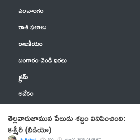
పంచాంగం
రాశి ఫలాలు
రాజకీయం
బంగారం-వెండి ధరలు
క్రైమ్
అనేకం
తెల్లవారుజామున పేలుడు శబ్దం వినిపించింది:
కశ్మీరీ (వీడియో)
By Rathod
590
May 09, 2025, 01:05 IST