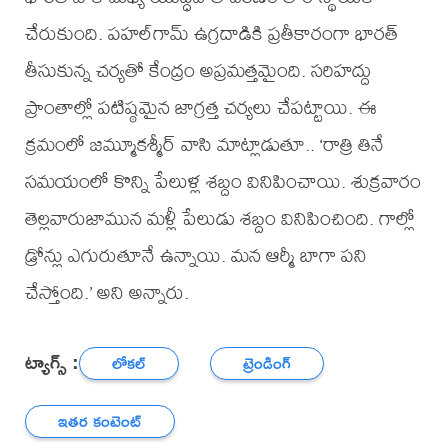
చేరుకుంది. పహల్‌‌‌గామ్ ఉగ్రదాడికి ప్రతీకారంగా భారత్
తీసుకున్న చర్యతో కేంద్రం అప్రమత్తమైంది. సరిహద్దు
ప్రాంతాల్లో పటిష్ఠమైన జాగ్రత్త చర్యలు చేపట్టాయి. ఈ
క్రమంలో జమ్మూకశ్మీర్ వాసి మాట్లాడుతూ.. ‘రాత్రి తినే
సమయంలో కొన్ని పేలుళ్ల శబ్దం వినిపించాయి. శుక్రవారం
తెల్లవారుజామున మళ్లీ పేలుడు శబ్దం వినిపించింది. గాల్లో
డ్రోన్లు ఎగురుతూనే ఉన్నాయి. మన ఆర్మీ బాగా పని
చేస్తోంది.’ అని అన్నారు.
ట్యాగ్స్ :
లోకల్
ట్రెండింగ్
ఇతర కంటెంట్