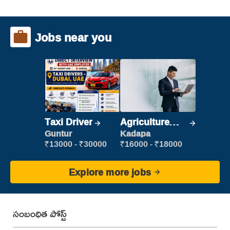
Jobs near you
Taxi Driver
Agriculture
Labour
Guntur
Kadapa
₹13000 - ₹30000
₹16000 - ₹18000
Explore more jobs
సంబంధిత పోస్ట్