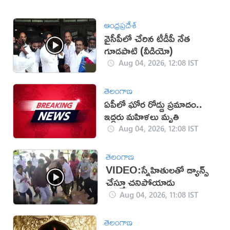
ఆంధ్రప్రదేశ్
వైసీపీలో చేరిన టీడీపీ నేత
గూడ‌పాటి (వీడియో)
Aug 04, 2026, 12:08 IST
తెలంగాణ
ఏపీలో ఘోర రోడ్డు ప్రమాదం..
ఇద్దరు మహిళలు మృతి
Aug 04, 2026, 12:08 IST
తెలంగాణ
VIDEO:స్నేహితులతో డ్యాన్స్
చేస్తూ చనిపోయాడు
Aug 04, 2026, 11:08 IST
తెలంగాణ