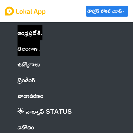
డౌన్లోడ్ లోకల్ యాప్
ఆంధ్రప్రదేశ్
తెలంగాణ
ఉద్యోగాలు
ట్రెండింగ్
వాతావరణం
🌟 వాట్సాప్ STATUS
వినోదం