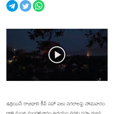
ఉక్రెయిన్‌ రాజధాని కీవ్‌ సహా పలు నగరాలపై సోమవారం
రాత్రి నుంచి మంగళవారం ఉదయం వరకు రష్యా డజన్ల