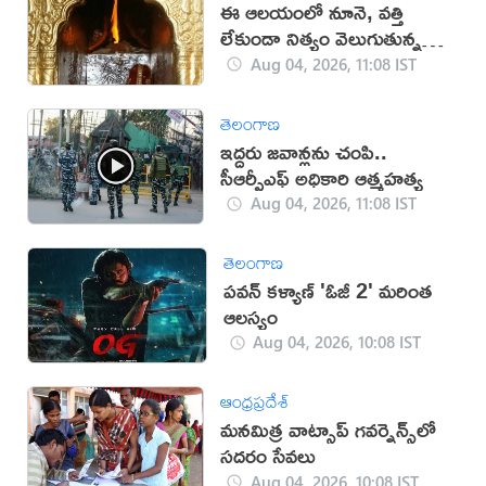
ఈ ఆలయంలో నూనె, వత్తి
లేకుండా నిత్యం వెలుగుతున్న
జ్వాలలు
Aug 04, 2026, 11:08 IST
తెలంగాణ
ఇద్దరు జవాన్లను చంపి..
సీఆర్పీఎఫ్ అధికారి ఆత్మహత్య
Aug 04, 2026, 11:08 IST
తెలంగాణ
పవన్ కళ్యాణ్ 'ఓజీ 2' మరింత
ఆలస్యం
Aug 04, 2026, 10:08 IST
ఆంధ్రప్రదేశ్
మ‌న‌మిత్ర వాట్సాప్ గ‌వ‌ర్నెన్స్‌లో
స‌ద‌రం సేవ‌లు
Aug 04, 2026, 10:08 IST