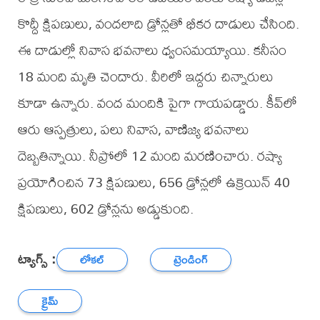
కొద్దీ క్షిపణులు, వందలాది డ్రోన్లతో భీకర దాడులు చేసింది.
ఈ దాడుల్లో నివాస భవనాలు ధ్వంసమయ్యాయి. కనీసం
18 మంది మృతి చెందారు. వీరిలో ఇద్దరు చిన్నారులు
కూడా ఉన్నారు. వంద మందికి పైగా గాయపడ్డారు. కీవ్‌లో
ఆరు ఆస్పత్రులు, పలు నివాస, వాణిజ్య భవనాలు
దెబ్బతిన్నాయి. నీప్రోలో 12 మంది మరణించారు. రష్యా
ప్రయోగించిన 73 క్షిపణులు, 656 డ్రోన్లలో ఉక్రెయిన్ 40
క్షిపణులు, 602 డ్రోన్లను అడ్డుకుంది.
ట్యాగ్స్ :
లోకల్
ట్రెండింగ్
క్రైమ్