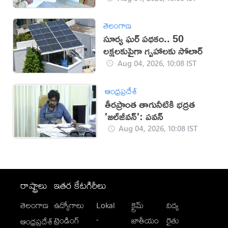
తెలంగాణ
సూర్య ఘర్ పథకం.. 50
లక్షలకుపైగా గృహాలకు సోలార్
Aug 04, 2026, 10:08 IST
ఆంధ్రప్రదేశ్
తీరప్రాంత తాగునీటికి భద్రత
'జల్‌జీవన్': పవన్‌
Aug 04, 2026, 10:08 IST
రాష్ట్రాలు
ఇతర కేటగిరీలు
తెలంగాణ
ఉద్యోగాలు
Lokal
క్రైమ్
విద్య
-
ట్రెండింగ్
జాతీయం
రైతు
ఆంధ్రప్రదేశ్