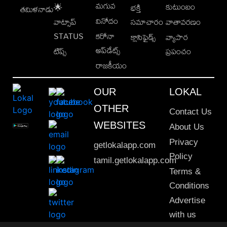
మగువ
కుటుంబం
🌟
భక్తి
తమిళనాడు
వినోదం
వాట్సాప్
సమాచారం
వాతావరణం
STATUS
కరోనా
క్లాసిఫైడ్స్
వ్యాపార
అప్‌డేట్స్
టిప్స్
ప్రపంచం
రాజకీయం
OUR
LOKAL
OTHER
Contact Us
WEBSITES
About Us
Privacy
getlokalapp.com
Policy
tamil.getlokalapp.com
Terms &
Conditions
Advertise
with us