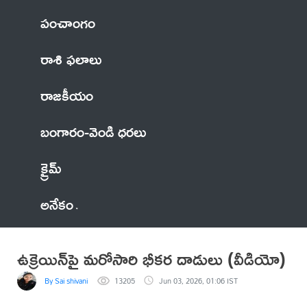
పంచాంగం
రాశి ఫలాలు
రాజకీయం
బంగారం-వెండి ధరలు
క్రైమ్
అనేకం
ఉక్రెయిన్‌పై మరోసారి భీకర దాడులు (వీడియో)
By Sai shivani
13205
Jun 03, 2026, 01:06 IST