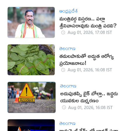
ఆంధ్రప్రదేశ్
మంత్రివర్గ విస్తరణ.. పల్లా
శ్రీనివాసరావుకు మంత్రి పదవి?
Aug 01, 2026, 17:08 IST
తెలంగాణ
తమలపాకుతో అద్భుత ఆరోగ్య
ప్రయోజనాలు!
Aug 01, 2026, 16:08 IST
తెలంగాణ
అదుపుతప్పి బైక్ బోల్తా.. ఇద్దరు
యువకుల దుర్మరణం
Aug 01, 2026, 16:08 IST
తెలంగాణ
కామన్వెల్త్ గేమ్స్‌లో భారత్‌ సత్తా..