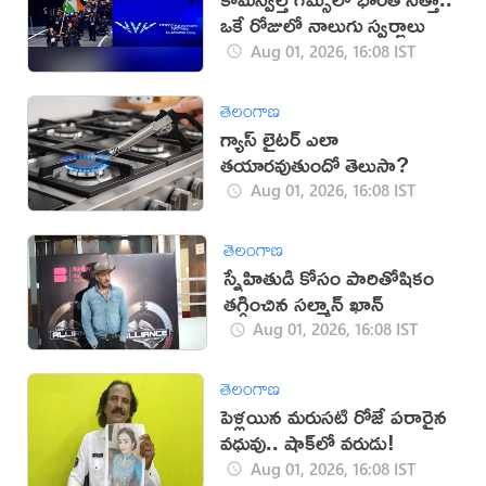
ఒకే రోజులో నాలుగు స్వర్ణాలు
Aug 01, 2026, 16:08 IST
తెలంగాణ
గ్యాస్ లైటర్ ఎలా
తయారవుతుందో తెలుసా?
Aug 01, 2026, 16:08 IST
తెలంగాణ
స్నేహితుడి కోసం పారితోషికం
తగ్గించిన సల్మాన్ ఖాన్
Aug 01, 2026, 16:08 IST
తెలంగాణ
పెళ్లయిన మరుసటి రోజే పరారైన
వధువు.. షాక్‌లో వరుడు!
Aug 01, 2026, 16:08 IST