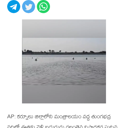
AP: కర్నూలు జిల్లాలోని మంత్రాలయం వద్ద తుంగభద్ర
నదిలో ఈతకు వెళ్లి ఐదుగురు గల్లంతైన విషాదకర ఘటన