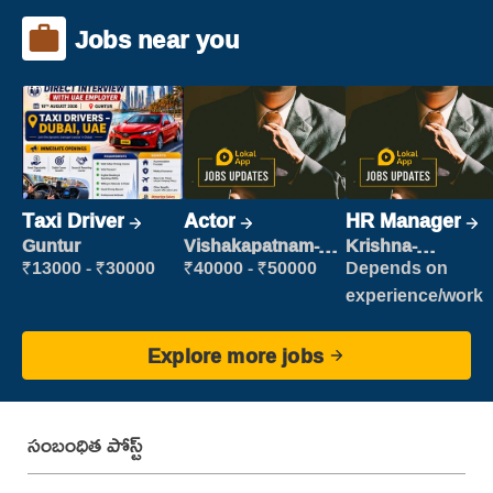
Jobs near you
Taxi Driver
Actor
HR Manager
Guntur
Vishakapatnam-
Krishna-
new
vijayawada
₹13000 - ₹30000
₹40000 - ₹50000
Depends on
experience/work
Explore more jobs
సంబంధిత పోస్ట్