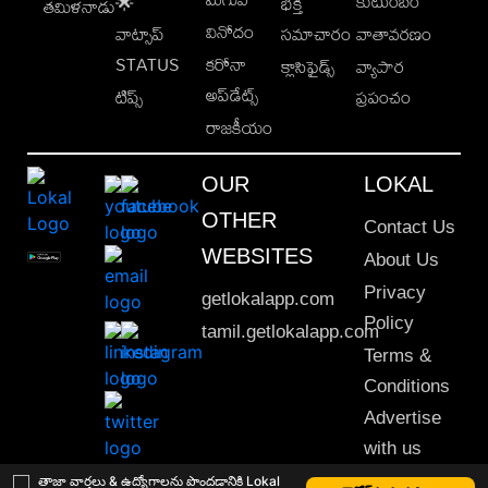
కుటుంబం
🌟
భక్తి
తమిళనాడు
వినోదం
వాట్సాప్
సమాచారం
వాతావరణం
STATUS
కరోనా
క్లాసిఫైడ్స్
వ్యాపార
అప్‌డేట్స్
టిప్స్
ప్రపంచం
రాజకీయం
OUR
LOKAL
OTHER
Contact Us
WEBSITES
About Us
Privacy
getlokalapp.com
Policy
tamil.getlokalapp.com
Terms &
Conditions
Advertise
with us
Sitemap
తాజా వార్తలు & ఉద్యోగాలను పొందడానికి Lokal