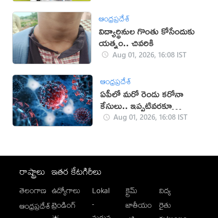
ఆంధ్రప్రదేశ్
విద్యార్థినుల గొంతు కోసేందుకు
యత్నం.. చివరికి
Aug 01, 2026, 16:08 IST
ఆంధ్రప్రదేశ్
ఏపీలో మరో రెండు కరోనా
కేసులు.. ఇప్పటివరకూ
ఎన్నంటే?
Aug 01, 2026, 16:08 IST
రాష్ట్రాలు
ఇతర కేటగిరీలు
తెలంగాణ
ఉద్యోగాలు
Lokal
క్రైమ్
విద్య
-
ట్రెండింగ్
జాతీయం
రైతు
ఆంధ్రప్రదేశ్
మగువ