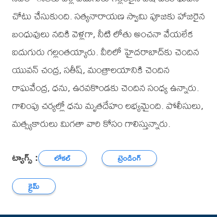
చోటు చేసుకుంది. సత్యనారాయణ స్వామి పూజకు హాజరైన
బంధువులు నదికి వెళ్లగా, నీటి లోతు అంచనా వేయలేక
ఐదుగురు గల్లంతయ్యారు. వీరిలో హైదరాబాద్‌కు చెందిన
యువన్‌ చంద్ర, సతీష్‌, మంత్రాలయానికి చెందిన
రాఘవేంద్ర, ధను, ఉరవకొండకు చెందిన సంధ్య ఉన్నారు.
గాలింపు చర్యల్లో ధను మృతదేహం లభ్యమైంది. పోలీసులు,
మత్స్యకారులు మిగతా వారి కోసం గాలిస్తున్నారు.
ట్యాగ్స్ :
లోకల్
ట్రెండింగ్
క్రైమ్