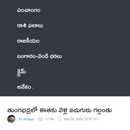
పంచాంగం
రాశి ఫలాలు
రాజకీయం
బంగారం-వెండి ధరలు
క్రైమ్
అనేకం
తుంగభద్రలో ఈతకు వెళ్లి ఐదుగురు గల్లంతు
By Anjayya
17156
May 30, 2026, 12:05 IST