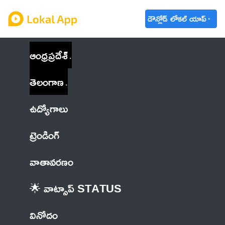
డౌన్లోడ్ లోకల్ యాప్
ఆంధ్రప్రదేశ్
తెలంగాణ
ఉద్యోగాలు
ట్రెండింగ్
వాతావరణం
🌟 వాట్సాప్ STATUS
వినోదం