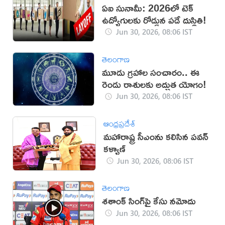
ఏఐ సునామీ: 2026లో టెక్
ఉద్యోగులకు రోడ్డున పడే దుస్థితి!
Jun 30, 2026, 08:06 IST
తెలంగాణ
మూడు గ్రహాల సంచారం.. ఈ
రెండు రాశులకు అద్భుత యోగం!
Jun 30, 2026, 08:06 IST
ఆంధ్రప్రదేశ్
మహారాష్ట్ర సీఎంను కలిసిన పవన్
కళ్యాణ్
Jun 30, 2026, 08:06 IST
తెలంగాణ
శశాంక్ సింగ్‌పై కేసు నమోదు
Jun 30, 2026, 08:06 IST