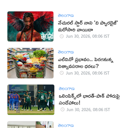
తెలంగాణ
నేచురల్ స్టార్ నాని 'ది ప్యారడైజ్'
మరోసారి వాయిదా
Jun 30, 2026, 08:06 IST
తెలంగాణ
ఎల్‌నినో ప్రభావం.. పెరగనున్న
నిత్యావసరాల ధరలు?
Jun 30, 2026, 08:06 IST
తెలంగాణ
ఒలింపిక్స్‌లో భారత్-పాక్ పోరుపై
సందేహాలు!
Jun 30, 2026, 08:06 IST
తెలంగాణ