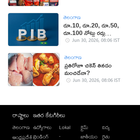
తెలంగాణ
రూ.10, రూ.20, రూ.50,
రూ.100 నోట్లు రద్దు
కానున్నాయా?
Jun 30, 2026, 08:06 IST
తెలంగాణ
ప్రతిరోజూ చికెన్ తినడం
మంచిదేనా?
Jun 30, 2026, 08:06 IST
రాష్ట్రాలు
ఇతర కేటగిరీలు
తెలంగాణ
ఉద్యోగాలు
Lokal
క్రైమ్
విద్య
-
ట్రెండింగ్
జాతీయం
రైతు
ఆంధ్రప్రదేశ్