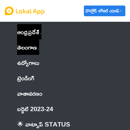
డౌన్లోడ్ లోకల్ యాప్
ఆంధ్రప్రదేశ్
తెలంగాణ
ఉద్యోగాలు
ట్రెండింగ్
వాతావరణం
బడ్జెట్ 2023-24
🌟 వాట్సాప్ STATUS