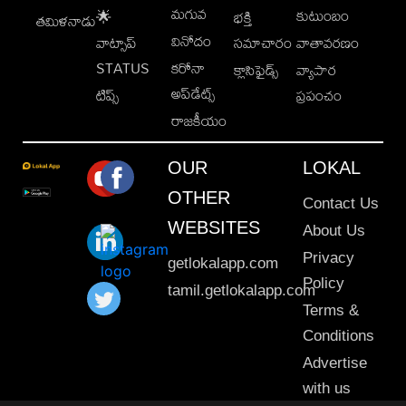
మగువ
కుటుంబం
🌟
భక్తి
తమిళనాడు
వినోదం
వాట్సాప్
సమాచారం
వాతావరణం
STATUS
కరోనా
క్లాసిఫైడ్స్
వ్యాపార
అప్‌డేట్స్
టిప్స్
ప్రపంచం
రాజకీయం
OUR
LOKAL
OTHER
Contact Us
WEBSITES
About Us
Privacy
getlokalapp.com
Policy
tamil.getlokalapp.com
Terms &
Conditions
Advertise
with us