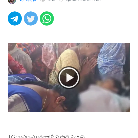
TG: జనగామ జిల్లాలో విషాద ఘటన