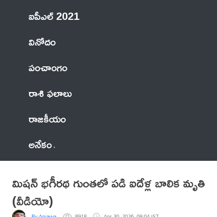
ఐపీఎల్ 2021
వినోదం
పంచాంగం
రాశి ఫలాలు
రాజకీయం
అనేకం
మిషన్ భగీరథ గుంతలో పడి ఐదేళ్ల బాలిక మృతి
(వీడియో)
By Anjayya
8918
Apr 30, 2026, 09:04 IST