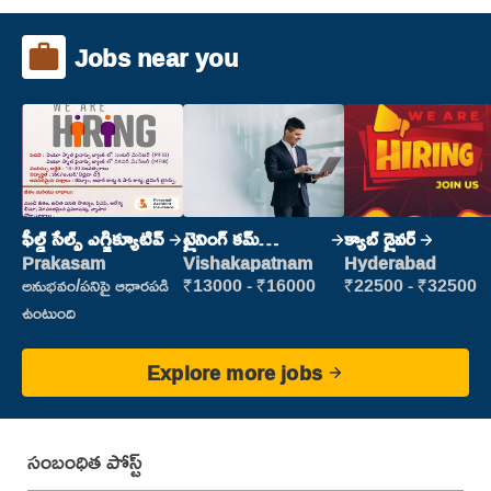
Jobs near you
ఫీల్డ్ సేల్స్ ఎగ్జిక్యూటివ్
ట్రైనింగ్ కమ్
క్యాబ్ డ్రైవర్
ప్లేస్‌మెంట్
Prakasam
Vishakapatnam
Hyderabad
అనుభవం/పనిపై ఆధారపడి
₹13000 - ₹16000
₹22500 - ₹32500
ఉంటుంది
Explore more jobs
సంబంధిత పోస్ట్