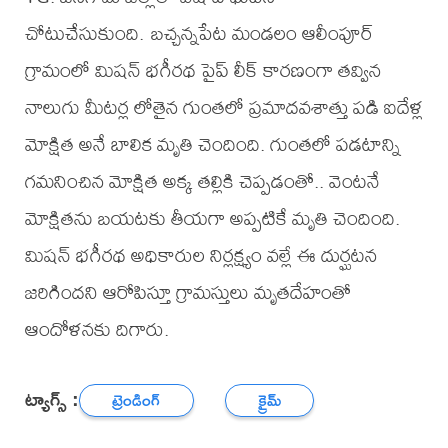
చోటుచేసుకుంది. బచ్చన్నపేట మండలం ఆలీంపూర్
గ్రామంలో మిషన్ భగీరథ పైప్ లీక్ కారణంగా తవ్విన
నాలుగు మీటర్ల లోతైన గుంతలో ప్రమాదవశాత్తు పడి ఐదేళ్ల
మోక్షిత అనే బాలిక మృతి చెందింది. గుంతలో పడటాన్ని
గమనించిన మోక్షిత అక్క తల్లికి చెప్పడంతో.. వెంటనే
మోక్షితను బయటకు తీయగా అప్పటికే మృతి చెందింది.
మిషన్ భగీరథ అధికారుల నిర్లక్ష్యం వల్లే ఈ దుర్ఘటన
జరిగిందని ఆరోపిస్తూ గ్రామస్తులు మృతదేహంతో
ఆందోళనకు దిగారు.
ట్యాగ్స్ :
ట్రెండింగ్
క్రైమ్