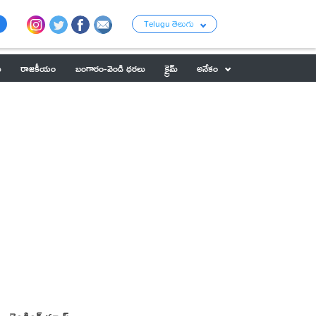
Telugu తెలుగు
ు
రాజకీయం
బంగారం-వెండి ధరలు
క్రైమ్
అనేకం