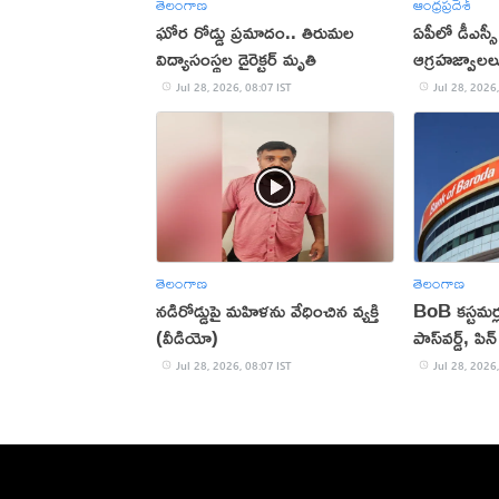
తెలంగాణ
ఆంధ్రప్రదేశ్
ఘోర రోడ్డు ప్రమాదం.. తిరుమల
ఏపీలో డీఎస్స
విద్యాసంస్థల డైరెక్టర్ మృతి
ఆగ్రహజ్వాలలు
Jul 28, 2026, 08:07 IST
Jul 28, 2026,
తెలంగాణ
తెలంగాణ
నడిరోడ్డుపై మహిళను వేధించిన వ్యక్తి
BoB కస్టమర్ల
(వీడియో)
పాస్‌వర్డ్, పి
Jul 28, 2026, 08:07 IST
Jul 28, 2026,