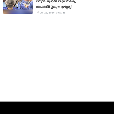
అరుదైన వ్యాధితో బాధపడుతున్న
యువకుడికి వైద్యుల పునర్జన్మ!
Jul 26, 2026, 09:07 IST