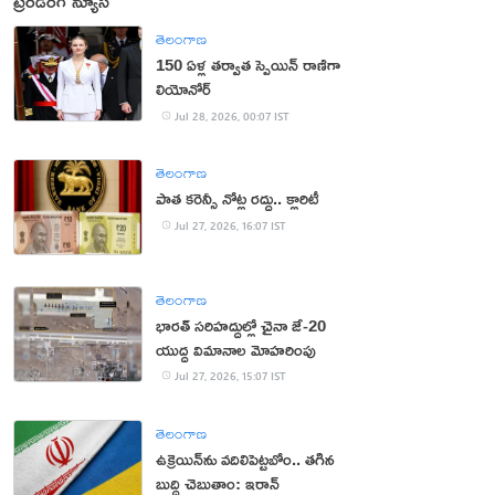
ట్రెండింగ్ న్యూస్
తెలంగాణ
150 ఏళ్ల తర్వాత స్పెయిన్ రాణిగా
లియోనోర్‌
Jul 28, 2026, 00:07 IST
తెలంగాణ
పాత కరెన్సీ నోట్ల రద్దు.. క్లారిటీ
Jul 27, 2026, 16:07 IST
తెలంగాణ
భారత్ సరిహద్దుల్లో చైనా జే-20
యుద్ధ విమానాల మోహరింపు
Jul 27, 2026, 15:07 IST
తెలంగాణ
ఉక్రెయిన్‌ను వదిలిపెట్టబోం.. తగిన
బుద్ధి చెబుతాం: ఇరాన్‌