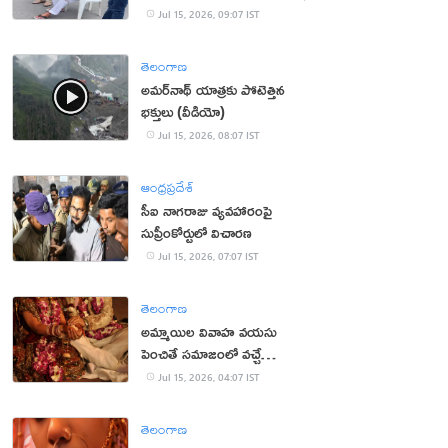
Jul 15, 2026, 09:07 IST
తెలంగాణ
అమర్‌నాథ్ యాత్రకు పోటెత్తిన
భక్తులు (వీడియో)
Jul 15, 2026, 08:07 IST
ఆంధ్రప్రదేశ్
సీఐ నాగరాజు వ్యవహారంపై
సుప్రీంకోర్టులో విచారణ
Jul 15, 2026, 07:07 IST
తెలంగాణ
అమ్మాయిల వివాహ వయసు
పెంచితే సమాజంలో వచ్చే
మార్పులు ఇవే!
Jul 15, 2026, 04:07 IST
తెలంగాణ