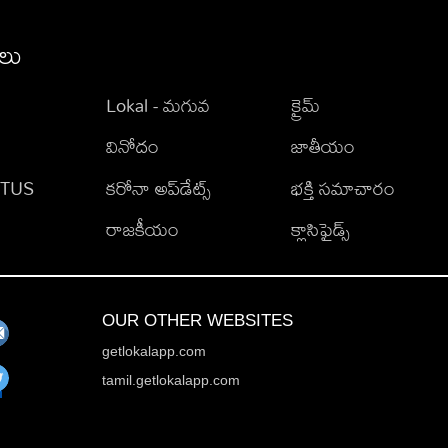
ీలు
Lokal - మగువ
క్రైమ్
వినోదం
జాతీయం
TATUS
కరోనా అప్‌డేట్స్
భక్తి సమాచారం
రాజకీయం
క్లాసిఫైడ్స్
OUR OTHER WEBSITES
getlokalapp.com
tamil.getlokalapp.com