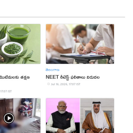
తెలంగాణ
మొటిమలకు తక్షణ
NEET రీటెస్ట్ ఫలితాలు విడుదల
Jul 16, 2026, 17:07 IST
 17:07 IST