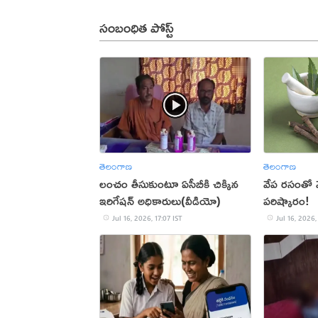
సంబంధిత పోస్ట్
తెలంగాణ
తెలంగాణ
లంచం తీసుకుంటూ ఏసీబీకి చిక్కిన
వేప రసంతో 
ఇరిగేషన్ అధికారులు(వీడియో)
పరిష్కారం!
Jul 16, 2026, 17:07 IST
Jul 16, 2026,