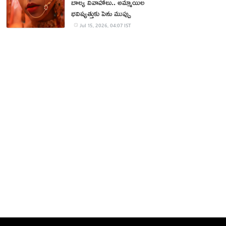
బాల్య వివాహాలు.. అమ్మాయిల
భవిష్యత్తుకు పెను ముప్పు
Jul 15, 2026, 04:07 IST