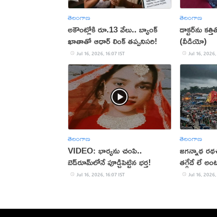
తెలంగాణ
తెలంగాణ
అకౌంట్లోకి రూ.13 వేలు.. బ్యాంక్
డాక్టర్‌ను కత
ఖాతాతో ఆధార్ లింక్ తప్పనిసరి!
(వీడియో)
Jul 16, 2026, 16:07 IST
Jul 16, 2026,
తెలంగాణ
తెలంగాణ
VIDEO: భార్యను చంపి..
జగన్నాథ రథచ
బెడ్‌రూమ్‌లోనే పూడ్చిపెట్టిన భర్త!
తగ్గేదే లే అంట
Jul 16, 2026, 16:07 IST
Jul 16, 2026,