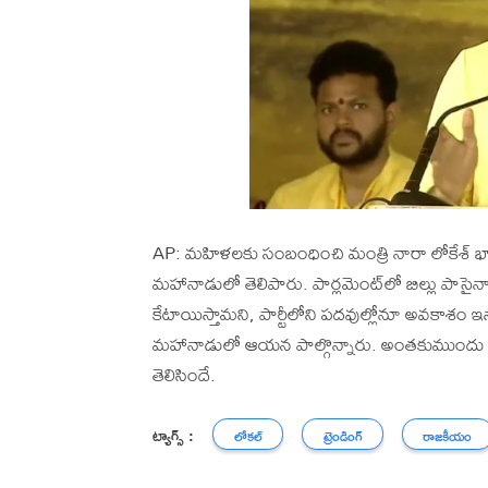
AP: మహిళలకు సంబంధించి మంత్రి నారా లోకేశ్‌ భ
మహానాడులో తెలిపారు. పార్లమెంట్‌లో బిల్లు పాసైనా
కేటాయిస్తామని, పార్టీలోని పదవుల్లోనూ అవకాశం ఇస్త
మహానాడులో ఆయన పాల్గొన్నారు. అంతకుముందు భారీ ప
తెలిసిందే.
ట్యాగ్స్ :
లోకల్
ట్రెండింగ్
రాజకీయం