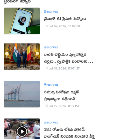
ట్రెండింగ్ న్యూస్
తెలంగాణ
చైనాలో AI ప్రేమకు వీడ్కోలు
Jul 16, 2026, 08:07 IST
తెలంగాణ
భారత్-బెల్జియం వ్యూహాత్మక
చర్చలు.. ద్వైపాక్షిక బంధాలకు కొత్త
ఊపు
Jul 15, 2026, 17:07 IST
తెలంగాణ
సముద్ర ఓడరేవుల రక్షణే
ప్రాధాన్యం: ఉక్రెయిన్
Jul 15, 2026, 11:07 IST
తెలంగాణ
18వ రోజుకు చేరిన సోనమ్
వాంగ్‌చుక్ నిరవధిక నిరాహార దీక్ష