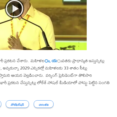
ారీ ప్రకటన చేశారు. మహిళల
ు, య
ువతకు ప్రాధాన్యత ఇస్తున్నట్లు
, అవ్వకున్నా 2029 ఎన్నికల్లో మహిళలకు 33 శాతం సీట్లు
ామని ఆయన వెల్లడించారు. వర్కింగ్‌ ప్రెసిడెంట్‌గా తొలిసారి
్రకటన చేస్తున్నట్లు లోకేశ్‌ సోషల్ మీడియాలో పోస్టు పెట్టిన సంగతి
నోటిఫికేషన్
చిరంజీవి