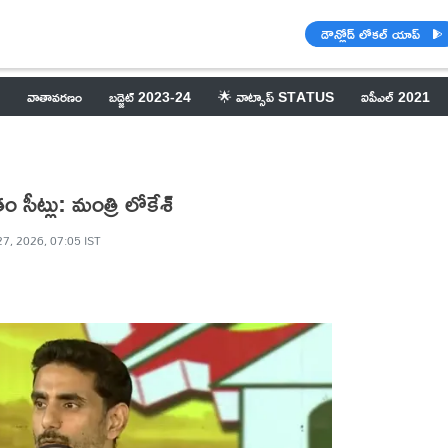
డౌన్లోడ్ లోకల్ యాప్
వాతావరణం
బడ్జెట్ 2023-24
🌟 వాట్సాప్ STATUS
ఐపీఎల్ 2021
ట్లు: మంత్రి లోకేశ్‌
7, 2026, 07:05 IST