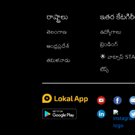
రాష్ట్రాలు
ఇతర కేటగిర
తెలంగాణ
ఉద్యోగాలు
ట్రెండింగ్
ఆంధ్రప్రదేశ్
🌟 వాట్సాప్ S
తమిళనాడు
టిప్స్