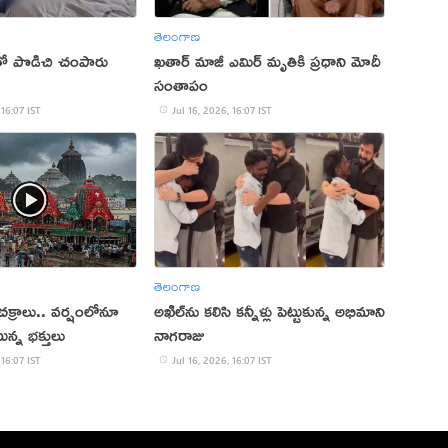
తెలంగాణ
్తితో పొడిచి చంపారు
ఖతార్ మాజీ ఎమిర్ మృతికి ప్రధాని మోదీ
సంతాపం
 16:07 IST
Jul 16, 2026, 16:07 IST
తెలంగాణ
క్రాలు.. వర్షంలోనూ
అఖిల్‌ను కలిసి కన్నీళ్లు పెట్టుకున్న అభిమాని
ున్న భక్తులు
నాగరాజు
 16:07 IST
Jul 16, 2026, 16:07 IST