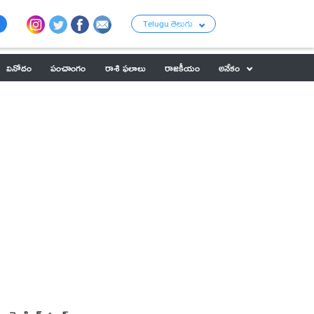
Telugu తెలుగు
వినోదం
పంచాంగం
రాశి ఫలాలు
రాజకీయం
అనేకం