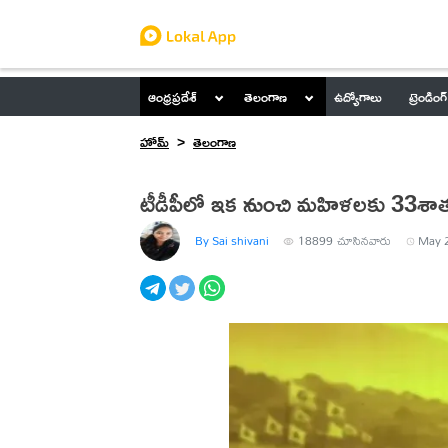
ఆంధ్రప్రదేశ్
తెలంగాణ
ఉద్యోగాలు
ట్రెండింగ్
హోమ్
తెలంగాణ
టీడీపీలో ఇక నుంచి మహిళలకు 33శాతం సీ
By Sai shivani
18899
చూసినవారు
May 2