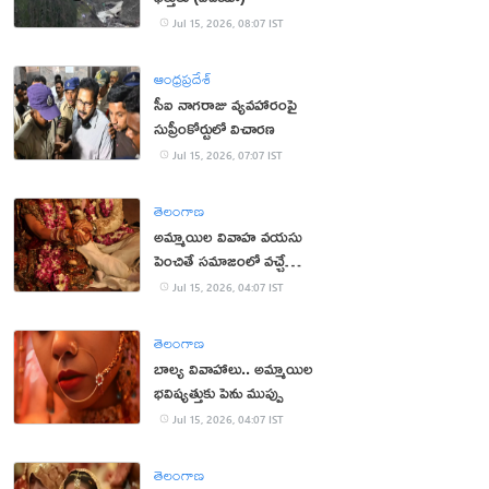
Jul 15, 2026, 08:07 IST
ఆంధ్రప్రదేశ్
సీఐ నాగరాజు వ్యవహారంపై
సుప్రీంకోర్టులో విచారణ
Jul 15, 2026, 07:07 IST
తెలంగాణ
అమ్మాయిల వివాహ వయసు
పెంచితే సమాజంలో వచ్చే
మార్పులు ఇవే!
Jul 15, 2026, 04:07 IST
తెలంగాణ
బాల్య వివాహాలు.. అమ్మాయిల
భవిష్యత్తుకు పెను ముప్పు
Jul 15, 2026, 04:07 IST
తెలంగాణ