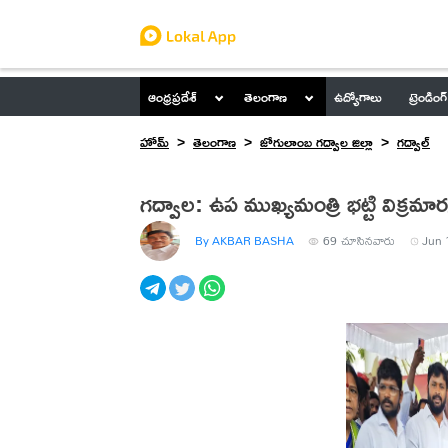
ఆంధ్రప్రదేశ్
తెలంగాణ
ఉద్యోగాలు
ట్రెండింగ్
హోమ్
తెలంగాణ
జోగులాంబ గద్వాల జిల్లా
గద్వాల్
గద్వాల: ఉప ముఖ్యమంత్రి భట్టి విక్రమార
By AKBAR BASHA
69
చూసినవారు
Jun 