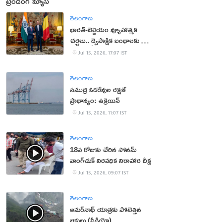
ట్రెండింగ్ న్యూస్
తెలంగాణ
భారత్-బెల్జియం వ్యూహాత్మక
చర్చలు.. ద్వైపాక్షిక బంధాలకు కొత్త
ఊపు
Jul 15, 2026, 17:07 IST
తెలంగాణ
సముద్ర ఓడరేవుల రక్షణే
ప్రాధాన్యం: ఉక్రెయిన్
Jul 15, 2026, 11:07 IST
తెలంగాణ
18వ రోజుకు చేరిన సోనమ్
వాంగ్‌చుక్ నిరవధిక నిరాహార దీక్ష
Jul 15, 2026, 09:07 IST
తెలంగాణ
అమర్‌నాథ్ యాత్రకు పోటెత్తిన
భక్తులు (వీడియో)