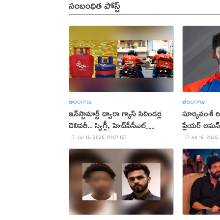
సంబంధిత పోస్ట్
తెలంగాణ
తెలంగాణ
ఇన్‌స్టామార్ట్ ద్వారా గ్యాస్ సిలిండర్ల
సూర్యవంశీ రిక
డెలివరీ.. స్విగ్గీ, హెచ్‌పీసీఎల్‌
ప్లేయర్ అమన
ఒప్పందం
Jul 16, 2026, 01:07 IST
Jul 16, 2026,