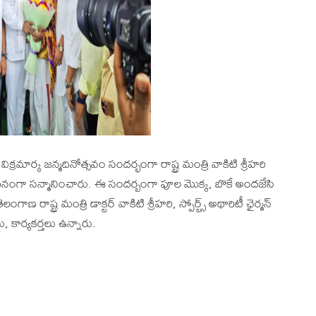
విక్రమార్క జన్మదినోత్సవం సందర్భంగా రాష్ట్ర మంత్రి వాకిటి శ్రీహరి
నంగా సన్మానించారు. ఈ సందర్బంగా పూల మొక్క, బొకే అందజేసి
ణ రాష్ట్ర మంత్రి డాక్టర్ వాకిటి శ్రీహరి, స్పోర్ట్స్ అథారిటీ ఛైర్మన్
ు, కార్యకర్తలు ఉన్నారు.