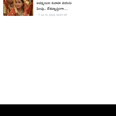
అమ్మాయిల వివాహ వయసు
పెంపు.. దేశవ్యాప్తంగా
భిన్నాభిప్రాయాలు
Jul 15, 2026, 04:07 IST