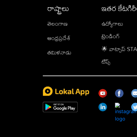
రాష్ట్రాలు
ఇతర కేటగిర
తెలంగాణ
ఉద్యోగాలు
ట్రెండింగ్
ఆంధ్రప్రదేశ్
🌟 వాట్సాప్ S
తమిళనాడు
టిప్స్