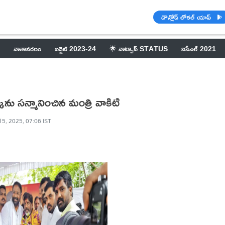
డౌన్లోడ్ లోకల్ యాప్
వాతావరణం
బడ్జెట్ 2023-24
🌟 వాట్సాప్ STATUS
ఐపీఎల్ 2021
్కను సన్మానించిన మంత్రి వాకిటి
15, 2025, 07:06 IST