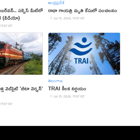
ఆంధ్రప్రదేశ్
్‌వన్.. సక్సెస్‌ మీట్‌లో
రాధా గాయత్రి మృతి కేసులో సంచలనం
ి (వీడియో)
Jul 15, 2026, 17:07 IST
 17:07 IST
తెలంగాణ
్త వెబ్‌సైట్ 'బీటా వెర్షన్'
TRAI కీలక నిర్ణయం
Jul 15, 2026, 17:07 IST
 17:07 IST