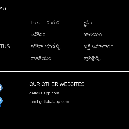
ీలు
Lokal - మగువ
క్రైమ్
వినోదం
జాతీయం
TATUS
కరోనా అప్‌డేట్స్
భక్తి సమాచారం
రాజకీయం
క్లాసిఫైడ్స్
OUR OTHER WEBSITES
getlokalapp.com
tamil.getlokalapp.com