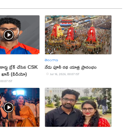
తెలంగాణ
ార్డు బ్రేక్ చేసిన CSK
నేడు పూరీ రథ యాత్ర ప్రారంభం
్ ఖాన్ (వీడియో)
Jul 16, 2026, 00:07 IST
 00:07 IST