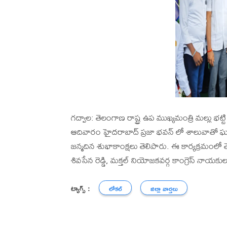
గద్వాల: తెలంగాణ రాష్ట్ర ఉప ముఖ్యమంత్రి మల్లు భట్టి 
ఆదివారం హైదరాబాద్ ప్రజా భవన్ లో శాలువాతో ఘ
జన్మదిన శుభాకాంక్షలు తెలిపారు. ఈ కార్యక్రమంలో తెలంగా
శివసేన రెడ్డి, మక్తల్ నియోజకవర్గ కాంగ్రెస్ నాయకుల
ట్యాగ్స్ :
లోకల్
జిల్లా వార్తలు