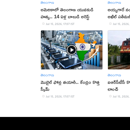
తెలంగాణ
తెలంగాణ
అమెరికాలో తెలంగాణ యువకుడి
అయ్యగారే నంబర
హత్య.. 14 ఏళ్ల బాలుడి అరెస్ట్
అఖిల్ సతీమణ
Jul 15, 2026, 17:07 IST
Jul 15, 2026,
తెలంగాణ
తెలంగాణ
మొబైల్‌ ఫోన్ల తయారీ.. కేంద్రం కొత్త
ఐఆర్‌సీటీసీ కొత
స్కీమ్‌
లాంచ్
Jul 15, 2026, 17:07 IST
Jul 15, 2026,