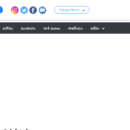
Telugu తెలుగు
వినోదం
పంచాంగం
రాశి ఫలాలు
రాజకీయం
అనేకం