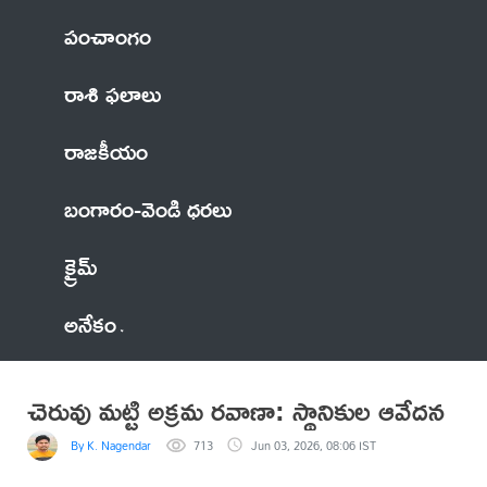
పంచాంగం
రాశి ఫలాలు
రాజకీయం
బంగారం-వెండి ధరలు
క్రైమ్
అనేకం
చెరువు మట్టి అక్రమ రవాణా: స్థానికుల ఆవేదన
By K. Nagendar
713
Jun 03, 2026, 08:06 IST