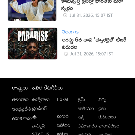
కామన్వెల్త్ క్రీడల్లో భారత్‌కు మరో
స్వర్ణం
Jul 31, 2026, 15:07 IST
తెలంగాణ
ఆగస్టు 6న నాని 'ప్యారడైజ్' టీజర్
విడుదల
Jul 31, 2026, 15:07 IST
రాష్ట్రాలు
ఇతర కేటగిరీలు
తెలంగాణ
ఉద్యోగాలు
Lokal
క్రైమ్
విద్య
-
ట్రెండింగ్
జాతీయం
రైతు
ఆంధ్రప్రదేశ్
మగువ
కుటుంబం
🌟
భక్తి
తమిళనాడు
వినోదం
వాట్సాప్
సమాచారం
వాతావరణం
STATUS
కరోనా
క్లాసిఫైడ్స్
వ్యాపార