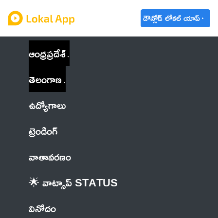
డౌన్లోడ్ లోకల్ యాప్
ఆంధ్రప్రదేశ్
తెలంగాణ
ఉద్యోగాలు
ట్రెండింగ్
వాతావరణం
🌟 వాట్సాప్ STATUS
వినోదం