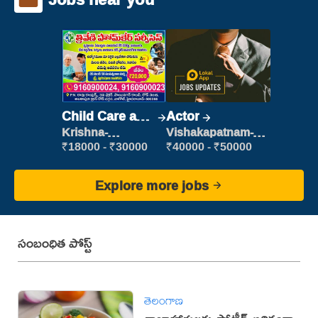
Child Care and
Actor
Patient care
Krishna-
Vishakapatnam-
vijayawada
new
₹18000 - ₹30000
₹40000 - ₹50000
Explore more jobs
సంబంధిత పోస్ట్
తెలంగాణ