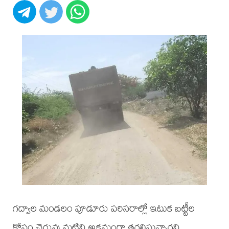
గద్వాల మండలం పూడూరు పరిసరాల్లో ఇటుక బట్టీల
కోసం చెరువు మట్టిని అక్రమంగా తరలిస్తున్నారని