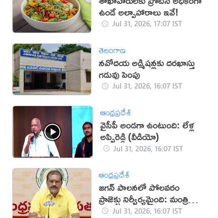
శాఖాహారులకు ప్రోటీన్ అధికంగా
ఉండే అల్పాహారాలు ఇవే!
Jul 31, 2026, 17:07 IST
తెలంగాణ
నవోదయ అడ్మిషన్లకు దరఖాస్తు
గడువు పెంపు
Jul 31, 2026, 16:07 IST
ఆంధ్రప్రదేశ్
వైసీపీ అండగా ఉంటుంది: లేళ్ల
అప్పిరెడ్డి (వీడియో)
Jul 31, 2026, 16:07 IST
ఆంధ్రప్రదేశ్
జగన్‌ పాలనలో పోలవరం
ప్రాజెక్టు నిర్వీర్యమైంది: మంత్రి
నిమ్మల
Jul 31, 2026, 16:07 IST