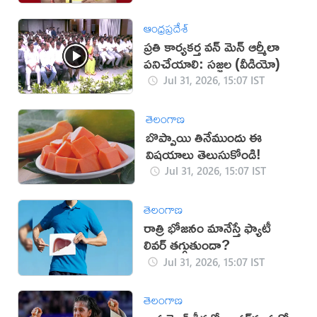
ఆంధ్రప్రదేశ్
ప్రతి కార్యకర్త వన్ మెన్ ఆర్మీలా
పనిచేయాలి: సజ్జల (వీడియో)
Jul 31, 2026, 15:07 IST
తెలంగాణ
బొప్పాయి తినేముందు ఈ
విషయాలు తెలుసుకోండి!
Jul 31, 2026, 15:07 IST
తెలంగాణ
రాత్రి భోజనం మానేస్తే ఫ్యాటీ
లివర్ తగ్గుతుందా?
Jul 31, 2026, 15:07 IST
తెలంగాణ