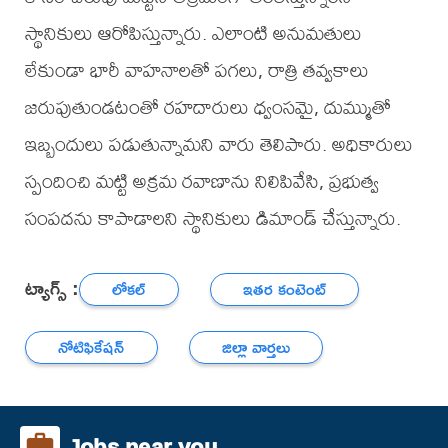
స్థానికులు ఆరోపిస్తున్నారు. ఎలాంటి అనుమతులు
లేకుండా భారీ వాహనాలతో పగలు, రాత్రి తవ్వకాలు
జరుపుతుండటంతో రహదారులు ధ్వంసమై, దుమ్ముతో
ఇబ్బందులు పడుతున్నామని వారు తెలిపారు. అధికారులు
స్పందించి మట్టి అక్రమ రవాణాను నిలిపివేసి, ప్రభుత్వ
సంపదను కాపాడాలని స్థానికులు డిమాండ్ చేస్తున్నారు.
ట్యాగ్స్ :
లోకల్
ఇతర కంటెంట్
నోటిఫికేషన్
జిల్లా వార్తలు
Jobs near you