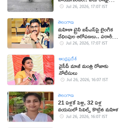
తీవ్ర వర్ష హెచ్చరికలు జారీ!
Jul 26, 2026, 17:07 IST
తెలంగాణ
మహిళా ట్రైనీ ఐపీఎస్‌పై లైంగిక
వేధింపుల ఆరోపణలు.. పరారీలో
ఉదయ్!
Jul 26, 2026, 17:07 IST
ఆంధ్రప్రదేశ్
వైసీపీ మాజీ మంత్రి రోజాకు
నోటీసులు
Jul 26, 2026, 16:07 IST
తెలంగాణ
21 ఏళ్లకే పెళ్లి, 32 ఏళ్ల
వయసులో సివిల్స్ కొట్టిన మహిళ
Jul 26, 2026, 16:07 IST