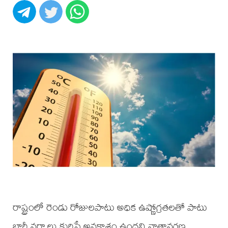
రాష్ట్రంలో రెండు రోజులపాటు అధిక ఉష్ణోగ్రతలతో పాటు
భారీ వర్షాలు కురిసే అవకాశం ఉందని వాతావరణ