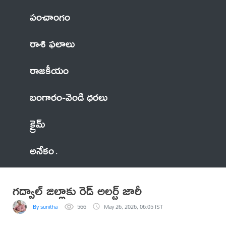
పంచాంగం
రాశి ఫలాలు
రాజకీయం
బంగారం-వెండి ధరలు
క్రైమ్
అనేకం
గద్వాల్ జిల్లాకు రెడ్ అలర్ట్ జారీ
By sunitha
566
May 26, 2026, 06:05 IST