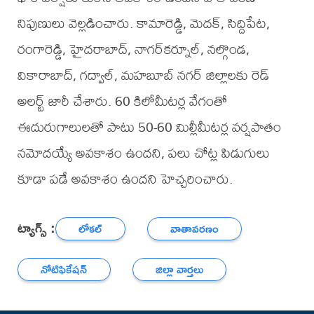
నిపుణులు వెల్లడించారు. కామారెడ్డి, మెదక్, సిద్దిపేట,
రంగారెడ్డి, హైదరాబాద్, నాగర్‌కర్నూల్, నల్గొండ,
వికారాబాద్, గద్వాల్, మహబూబ్ నగర్ జిల్లాలకు రెడ్
అలర్ట్ జారీ చేశారు. 60 కిలోమీటర్ల వేగంతో
ఈదురుగాలులతో పాటు 50-60 మిల్లీమీటర్ల వర్షపాతం
నమోదయ్యే అవకాశం ఉందని, పలు చోట్ల పిడుగులు
కూడా పడే అవకాశం ఉందని హెచ్చరించారు.
ట్యాగ్స్ :
లోకల్
వాతావరణం
నోటిఫికేషన్
జిల్లా వార్తలు