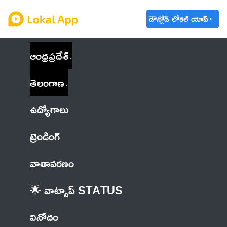
డౌన్లోడ్ లోకల్ యాప్
ఆంధ్రప్రదేశ్
తెలంగాణ
ఉద్యోగాలు
ట్రెండింగ్
వాతావరణం
🌟 వాట్సాప్ STATUS
వినోదం