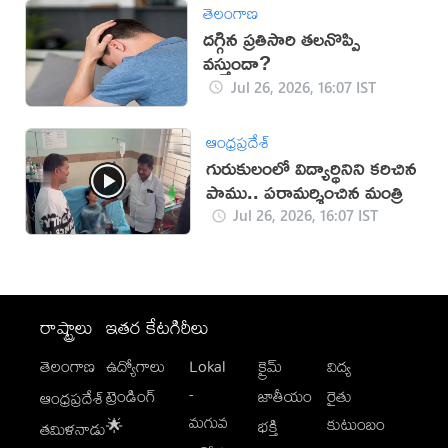
తెలంగాణ
ద‌గ్గిన ప్ర‌తిసారి త‌ల‌నొప్పి
వ‌స్తుందా?
Jul 26, 2026, 16:07 IST
ఆంధ్రప్రదేశ్
గురుకులంలో విద్యార్థినిని కరిచిన
పాము.. పరామర్శించిన మంత్రి
Jul 26, 2026, 16:07 IST
రాష్ట్రాలు
ఇతర కేటగిరీలు
తెలంగాణ
ఉద్యోగాలు
Lokal
క్రైమ్
విద్య
-
ట్రెండింగ్
జాతీయం
రైతు
ఆంధ్రప్రదేశ్
మగువ
కుటుంబం
🌟
భక్తి
తమిళనాడు