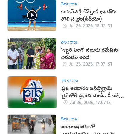
తెలంగాణ
కామన్‌వెల్త్ గేమ్స్‌లో భారత్‌కు
తొలి స్వర్ణం(వీడియో)
Jul 26, 2026, 18:07 IST
తెలంగాణ
'గబ్బర్ సింగ్' నటుడు రమేష్‌కు
చిరంజీవి అండ
Jul 26, 2026, 17:07 IST
తెలంగాణ
ప్రతి ఆదివారం ఇన్‌స్టాగ్రామ్
లైవ్‌లోకి ప్రధాని మోడీ.. పీఐబీ
క్లారిటీ ఇదే!
Jul 26, 2026, 17:07 IST
తెలంగాణ
బంగాళాఖాతంలో
వాయుగుండం.. పలు రాష్ట్రాల్లో