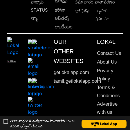
వినోదం
వాట్సాప్
సమాచారం
వాతావరణం
STATUS
కరోనా
క్లాసిఫైడ్స్
వ్యాపార
అప్‌డేట్స్
టిప్స్
ప్రపంచం
రాజకీయం
OUR
LOKAL
OTHER
Contact Us
WEBSITES
About Us
Privacy
getlokalapp.com
Policy
tamil.getlokalapp.com
Terms &
Conditions
Advertise
with us
Sitemap
తాజా వార్తలు & ఉద్యోగాలను పొందడానికి Lokal
డౌన్లోడ్ Lokal App
Appని ఇన్‌స్టాల్ చేయండి
This material may not be published, transmitted, rewritten or redistributed. © 2020 Lokal App. All rights reserved.