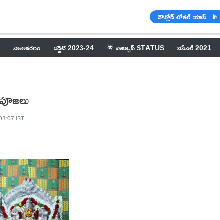
డౌన్లోడ్ లోకల్ యాప్
వాతావరణం
బడ్జెట్ 2023-24
🌟 వాట్సాప్ STATUS
ఐపీఎల్ 2021
ష పూజలు
 03:07 IST