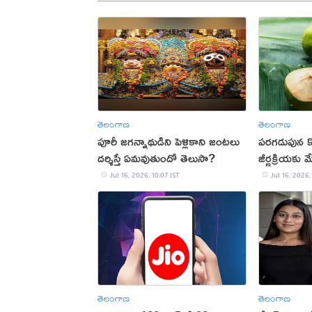
తెలంగాణ
తెలంగాణ
పూరీ జగన్నాథుడిని పెళ్లికాని జంటలు
పరగడుపున కొబ
దర్శిస్తే ఏమవుతుందో తెలుసా?
జీర్ణక్రియకు 
Jul 16, 2026, 10:07 IST
Jul 16, 2026,
తెలంగాణ
తెలంగాణ