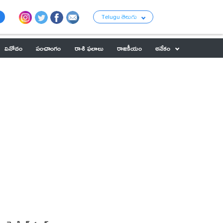
Telugu తెలుగు
వినోదం
పంచాంగం
రాశి ఫలాలు
రాజకీయం
అనేకం