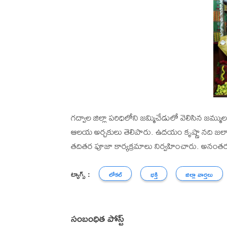
గద్వాల జిల్లా పరిధిలోని జమ్మిచేడులో వెలిసిన జమ్
ఆలయ అర్చకులు తెలిపారు. ఉదయం కృష్ణా నది జలాల
తదితర పూజా కార్యక్రమాలు నిర్వహించారు. అనంతరం భ
ట్యాగ్స్ :
లోకల్
భక్తి
జిల్లా వార్తలు
సంబంధిత పోస్ట్