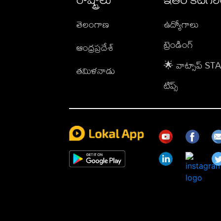
తెలంగాణ
ఉద్యోగాలు
ట్రెండింగ్
ఆంధ్రప్రదేశ్
🌟 వాట్సాప్ S
తమిళనాడు
టిప్స్