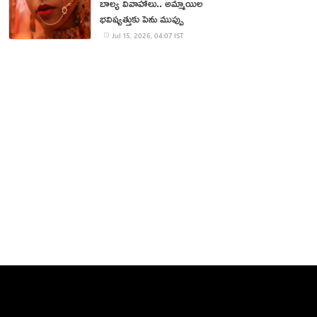
బాల్య వివాహాలు.. అమ్మాయిల
భవిష్యత్తుకు పెను ముప్పు
Jul 15, 2026, 04:07 IST