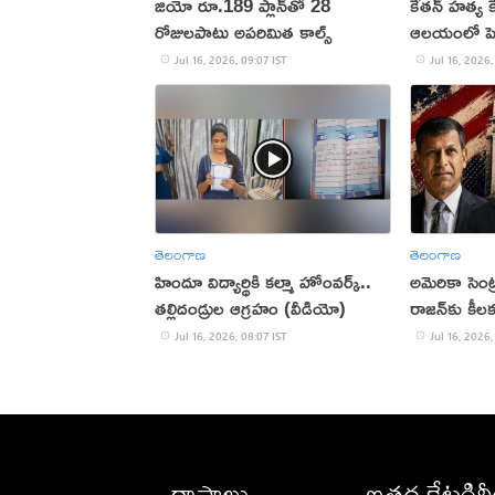
జియో రూ.189 ప్లాన్‌తో 28
కేతన్ హత్య క
రోజులపాటు అపరిమిత కాల్స్
ఆలయంలో పెళ్
చేతన్‌!
Jul 16, 2026, 09:07 IST
Jul 16, 2026,
తెలంగాణ
తెలంగాణ
హిందూ విద్యార్థికి కల్మా హోంవర్క్..
అమెరికా సెంట
తల్లిదండ్రుల ఆగ్రహం (వీడియో)
రాజన్‌కు కీల
Jul 16, 2026, 08:07 IST
Jul 16, 2026,
రాష్ట్రాలు
ఇతర కేటగిర