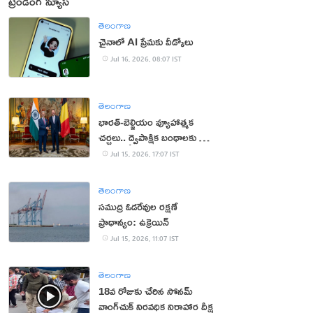
ట్రెండింగ్ న్యూస్
తెలంగాణ
చైనాలో AI ప్రేమకు వీడ్కోలు
Jul 16, 2026, 08:07 IST
తెలంగాణ
భారత్-బెల్జియం వ్యూహాత్మక
చర్చలు.. ద్వైపాక్షిక బంధాలకు కొత్త
ఊపు
Jul 15, 2026, 17:07 IST
తెలంగాణ
సముద్ర ఓడరేవుల రక్షణే
ప్రాధాన్యం: ఉక్రెయిన్
Jul 15, 2026, 11:07 IST
తెలంగాణ
18వ రోజుకు చేరిన సోనమ్
వాంగ్‌చుక్ నిరవధిక నిరాహార దీక్ష