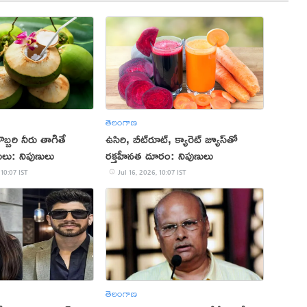
తెలంగాణ
్బరి నీరు తాగితే
ఉసిరి, బీట్‌రూట్, క్యారెట్ జ్యూస్‌తో
మేలు: నిపుణులు
రక్తహీనత దూరం: నిపుణులు
 10:07 IST
Jul 16, 2026, 10:07 IST
తెలంగాణ