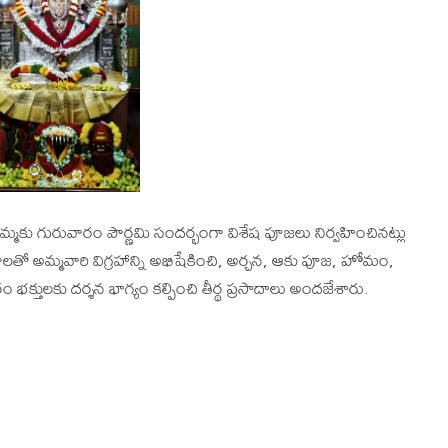
ములమ్మకు గురువారం పౌర్ణమి సందర్భంగా విశేష పూజలు నిర్వహించినట్లు
తో అమ్మవారి విగ్రహాన్ని అభిషేకించి, అర్చన, ఆకు పూజ, హోమం,
క్తులకు దర్శన భాగ్యం కల్పించి తీర్థ ప్రసాదాలు అందజేశారు.