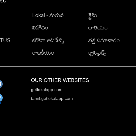
Lokal - మగువ
క్రైమ్
వినోదం
జాతీయం
TATUS
కరోనా అప్‌డేట్స్
భక్తి సమాచారం
రాజకీయం
క్లాసిఫైడ్స్
OUR OTHER WEBSITES
getlokalapp.com
tamil.getlokalapp.com