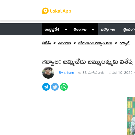
ఆంధ్రప్రదేశ్
తెలంగాణ
ఉద్యోగాలు
ట్రెండింగ్
హోమ్
తెలంగాణ
జోగులాంబ గద్వాల జిల్లా
గద్వాల్
గద్వాల: జమ్మిచేడు జమ్ములమ్మకు విశే
By sriram
83
చూసినవారు
Jul 10, 2025,