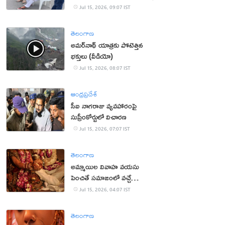
Jul 15, 2026, 09:07 IST
తెలంగాణ
అమర్‌నాథ్ యాత్రకు పోటెత్తిన
భక్తులు (వీడియో)
Jul 15, 2026, 08:07 IST
ఆంధ్రప్రదేశ్
సీఐ నాగరాజు వ్యవహారంపై
సుప్రీంకోర్టులో విచారణ
Jul 15, 2026, 07:07 IST
తెలంగాణ
అమ్మాయిల వివాహ వయసు
పెంచితే సమాజంలో వచ్చే
మార్పులు ఇవే!
Jul 15, 2026, 04:07 IST
తెలంగాణ