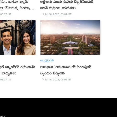
ేసు.. ఖాటూ శ్యామ్
లక్షలాది మంది ఉపాధి దెబ్బతీసేందుకే
లి చేసుకున్న సియా,
జగన్ కుట్రలు: యనమల
 09:07 IST
Jul 16, 2026, 09:07 IST
ఆంధ్రప్రదేశ్
్రల్ బ్యాంక్‌లో రఘురామ్
రాజధాని 'అమరావతి'లో సింగపూర్
క బాధ్యతలు
బృందం పర్యటన
 08:07 IST
Jul 16, 2026, 08:07 IST
ీలు