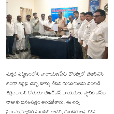
మక్తల్ పట్టణంలోని నారాయణపేట చౌరస్తాలో బీఆర్ఎస్
జెండా కట్టపై చెప్పు బొమ్మ వేసిన దుండగులను వెంటనే
శిక్షించాలని కోరుతూ బీఆర్ఎస్ నాయకులు స్థానిక ఎస్ఐ
రాజుకు వినతిపత్రం అందజేశారు. ఈ చర్య
ప్రజాస్వామ్యానికి మంచిది కాదని, దుండగులపై కఠిన