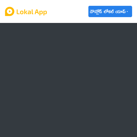
డౌన్లోడ్ లోకల్ యాప్
ఆంధ్రప్రదేశ్
తెలంగాణ
ఉద్యోగాలు
ట్రెండింగ్
వాతావరణం
బడ్జెట్ 2023-24
🌟 వాట్సాప్ STATUS