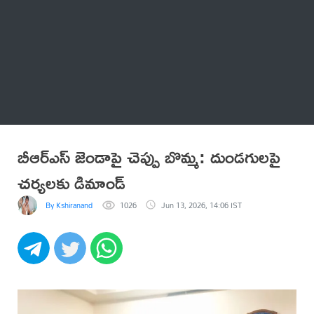
Thatstelugu
బిగ్ బాస్
అనేకం
బీఆర్ఎస్ జెండాపై చెప్పు బొమ్మ: దుండగులపై
చర్యలకు డిమాండ్
By Kshiranand
1026
Jun 13, 2026, 14:06 IST