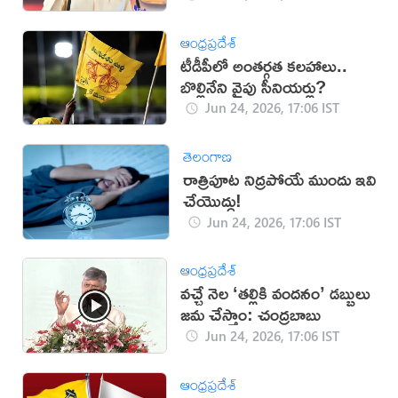
ఆంధ్రప్రదేశ్
టీడీపీలో అంతర్గత కలహాలు..
బొల్లినేని వైపు సీనియర్లు?
Jun 24, 2026, 17:06 IST
తెలంగాణ
రాత్రిపూట నిద్రపోయే ముందు ఇవి
చేయొద్దు!
Jun 24, 2026, 17:06 IST
ఆంధ్రప్రదేశ్
వచ్చే నెల ‘తల్లికి వందనం’ డబ్బులు
జమ చేస్తాం: చంద్రబాబు
Jun 24, 2026, 17:06 IST
ఆంధ్రప్రదేశ్