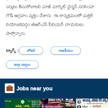
చర్యలు తీసుకోవాలని మాజీ మార్కెట్ చైర్మన్ నరసింహ
గౌడ్ ఆగ్రహం వ్యక్తం చేశారు. ఈ కార్యక్రమంలో మక్తల్
నియోజకవర్గం బీఆర్ఎస్ సీనియర్ నాయకులు
పాల్గొన్నారు.
ట్యాగ్స్ :
లోకల్
రాజకీయం
జిల్లా వార్తలు
Jobs near you