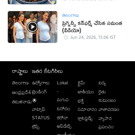
తెలంగాణ
ప్రెగ్నెన్సీ కన్‌ఫర్మ్ చేసిన సమంత
(వీడియో)
Jun 24, 2026, 15:06 IST
రాష్ట్రాలు
ఇతర కేటగిరీలు
తెలంగాణ
ఉద్యోగాలు
Lokal
క్రైమ్
విద్య
-
ట్రెండింగ్
జాతీయం
రైతు
ఆంధ్రప్రదేశ్
మగువ
కుటుంబం
🌟
భక్తి
తమిళనాడు
వినోదం
వాట్సాప్
సమాచారం
వాతావరణం
STATUS
కరోనా
క్లాసిఫైడ్స్
వ్యాపార
అప్‌డేట్స్
టిప్స్
ప్రపంచం
రాజకీయం