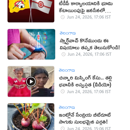
టీడీపీ కార్యాలయానికి భూమి
కేటాయింపుపై జనసేనలో
అసంతృప్తి!
Jun 24, 2026, 17:06 IST
తెలంగాణ
స్మార్ట్‌వాచ్ కొనేముందు ఈ
విషయాలు తప్పక తెలుసుకోండి!
Jun 24, 2026, 17:06 IST
తెలంగాణ
చిన్నారి మిస్సింగ్ కేసు.. తల్లి
భవానీకి అస్వస్థత (వీడియో)
Jun 24, 2026, 17:06 IST
తెలంగాణ
ఇంట్లోనే సేంద్రియ బీట్‌రూట్
సాగుకు సులభమైన పద్ధతి!
Jun 24, 2026, 15:06 IST