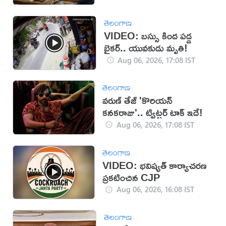
తెలంగాణ
VIDEO: బస్సు కింద పడ్డ
బైకర్.. యువకుడు మృతి!
Aug 06, 2026, 17:08 IST
తెలంగాణ
వరుణ్ తేజ్ 'కొరియన్
కనకరాజు'.. ట్విట్టర్ టాక్ ఇదే!
Aug 06, 2026, 17:08 IST
తెలంగాణ
VIDEO: భవిష్యత్ కార్యాచరణ
ప్రకటించిన CJP
Aug 06, 2026, 16:08 IST
తెలంగాణ