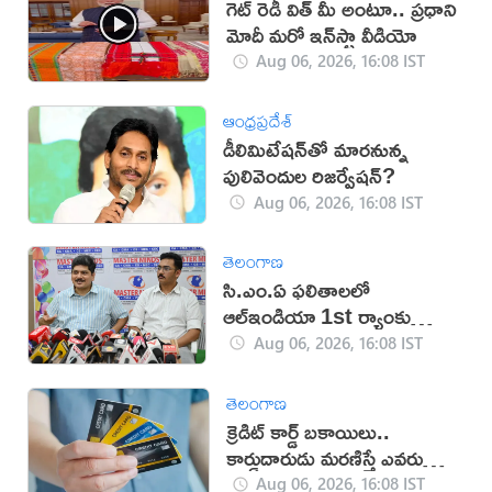
గెట్ రెడీ విత్ మీ అంటూ.. ప్రధాని
మోదీ మరో ఇన్‌స్టా వీడియో
Aug 06, 2026, 16:08 IST
ఆంధ్రప్రదేశ్
డీలిమిటేషన్‌తో మారనున్న
పులివెందుల రిజర్వేషన్?
Aug 06, 2026, 16:08 IST
తెలంగాణ
సి.ఎం.ఏ ఫలితాలలో
ఆల్ఇండియా 1st ర్యాంకు
సాధించిన మాస్టర్‌మైండ్స్
Aug 06, 2026, 16:08 IST
తెలంగాణ
క్రెడిట్ కార్డ్ బకాయిలు..
కార్డుదారుడు మరణిస్తే ఎవరు
చెల్లిస్తారు?
Aug 06, 2026, 16:08 IST