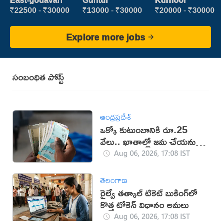
East-godavari
Guntur
Kurnool
Executive
₹22500 - ₹30000
₹13000 - ₹30000
₹20000 - ₹30000
Explore more jobs
సంబంధిత పోస్ట్
ఆంధ్రప్రదేశ్
ఒక్కో కుటుంబానికి రూ.25
వేలు.. ఖాతాల్లో జ‌మ చేయ‌నున్న
ప్ర‌భుత్వం..!
Aug 06, 2026, 17:08 IST
తెలంగాణ
రైల్వే తత్కాల్ టికెట్ బుకింగ్‌లో
కొత్త టోకెన్ విధానం అమలు
Aug 06, 2026, 17:08 IST