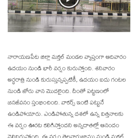
నారాయణపేట జిల్లా మక్తల్ మండల వ్యాప్తంగా ఆదివారం
ఉదయం నుండి భారీ వర్షం కురుస్తోంది. శనివారం
అర్ధరాత్రి నుండి కురుస్తున్నప్పటికీ, ఉదయం ఐదు గంటల
నుండి జోరు వాన మొదలైంది. దీంతో పట్టణంలో
జనజీవనం స్తంభించింది. వాకర్స్ ఇంటి పట్టునే
ఉండిపోయారు. ఎండిపోతున్న దశలో ఉన్న విత్తనాలకు
ఈ వర్షం ఊరట కలిగిస్తోందని అన్నదాతల్లో ఆనందం
వెల్లివిరుస్తోంది. ఈ వర్షం తెల్లవారుజాము నుండి మక్తల్