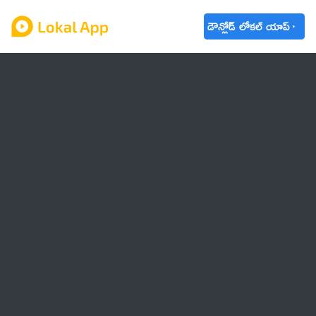
డౌన్లోడ్ లోకల్ యాప్
ఆంధ్రప్రదేశ్
తెలంగాణ
ఉద్యోగాలు
ట్రెండింగ్
వాతావరణం
🌟 వాట్సాప్ STATUS
వినోదం