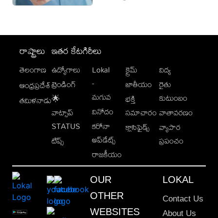
రాష్ట్రాలు
ఇతర కేటగిరీలు
తెలంగాణ
ఉద్యోగాలు
Lokal
క్రైమ్
విద్య
-
ట్రెండింగ్
జాతీయం
రైతు
ఆంధ్రప్రదేశ్
మగువ
కుటుంబం
🌟
భక్తి
తమిళనాడు
వినోదం
వాట్సాప్
సమాచారం
వాతావరణం
STATUS
కరోనా
క్లాసిఫైడ్స్
వ్యాపార
అప్‌డేట్స్
టిప్స్
ప్రపంచం
రాజకీయం
OUR
LOKAL
OTHER
Contact Us
WEBSITES
About Us