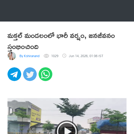
అనేకం
మక్తల్ మండలంలో భారీ వర్షం, జనజీవనం
స్తంభించింది
By Kshiranand
1029
Jun 14, 2026, 01:06 IST