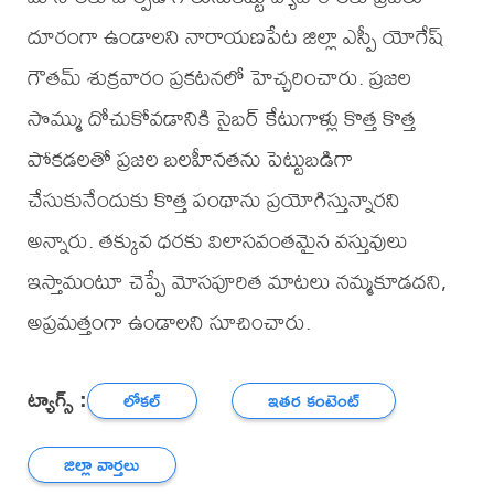
దూరంగా ఉండాలని నారాయణపేట జిల్లా ఎస్పీ యోగేష్
గౌతమ్ శుక్రవారం ప్రకటనలో హెచ్చరించారు. ప్రజల
సొమ్ము దోచుకోవడానికి సైబర్ కేటుగాళ్లు కొత్త కొత్త
పోకడలతో ప్రజల బలహీనతను పెట్టుబడిగా
చేసుకునేందుకు కొత్త పంథాను ప్రయోగిస్తున్నారని
అన్నారు. తక్కువ ధరకు విలాసవంతమైన వస్తువులు
ఇస్తామంటూ చెప్పే మోసపూరిత మాటలు నమ్మకూడదని,
అప్రమత్తంగా ఉండాలని సూచించారు.
ట్యాగ్స్ :
లోకల్
ఇతర కంటెంట్
జిల్లా వార్తలు