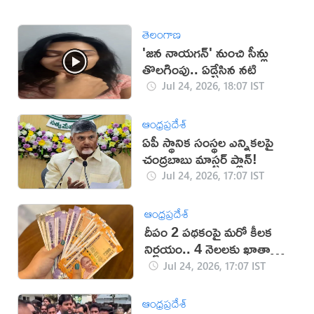
తెలంగాణ
'జన నాయగన్' నుంచి సీన్లు
తొలగింపు.. ఏడ్చేసిన నటి
Jul 24, 2026, 18:07 IST
ఆంధ్రప్రదేశ్
ఏపీ స్థానిక సంస్థల ఎన్నికలపై
చంద్రబాబు మాస్టర్ ప్లాన్!
Jul 24, 2026, 17:07 IST
ఆంధ్రప్రదేశ్
దీపం 2 పథకంపై మరో కీలక
నిర్ణయం.. 4 నెలలకు ఖాతాల్లోకి
డబ్బులు
Jul 24, 2026, 17:07 IST
ఆంధ్రప్రదేశ్