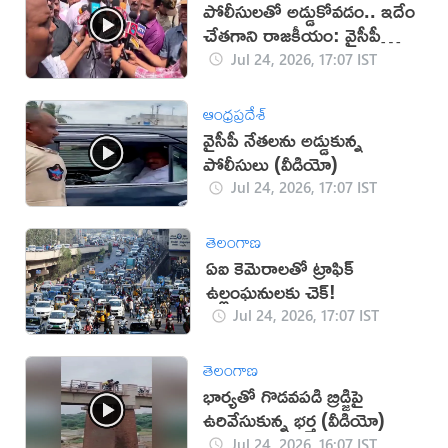
పోలీసులతో అడ్డుకోవడం.. ఇదేం
చేతగాని రాజకీయం: వైసీపీ
ట్వీట్
Jul 24, 2026, 17:07 IST
ఆంధ్రప్రదేశ్
వైసీపీ నేతలను అడ్డుకున్న
పోలీసులు (వీడియో)
Jul 24, 2026, 17:07 IST
తెలంగాణ
ఏఐ కెమెరాలతో ట్రాఫిక్
ఉల్లంఘనులకు చెక్!
Jul 24, 2026, 17:07 IST
తెలంగాణ
భార్యతో గొడవపడి బ్రిడ్జిపై
ఉరివేసుకున్న భర్త (వీడియో)
Jul 24, 2026, 16:07 IST