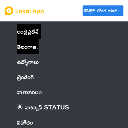
డౌన్లోడ్ లోకల్ యాప్
ఆంధ్రప్రదేశ్
తెలంగాణ
ఉద్యోగాలు
ట్రెండింగ్
వాతావరణం
🌟 వాట్సాప్ STATUS
వినోదం