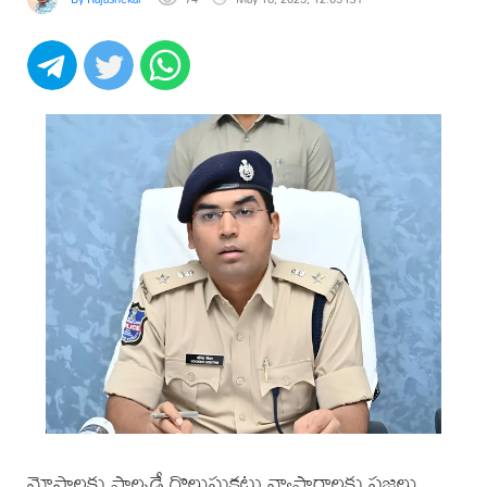
మోసాలకు పాల్పడే గొలుసుకట్టు వ్యాపారాలకు ప్రజలు