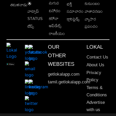
మగువ
కుటుంబం
🌟
భక్తి
తమిళనాడు
వినోదం
వాట్సాప్
సమాచారం
వాతావరణం
STATUS
కరోనా
క్లాసిఫైడ్స్
వ్యాపార
అప్‌డేట్స్
టిప్స్
ప్రపంచం
రాజకీయం
OUR
LOKAL
OTHER
Contact Us
WEBSITES
About Us
Privacy
getlokalapp.com
Policy
tamil.getlokalapp.com
Terms &
Conditions
Advertise
with us