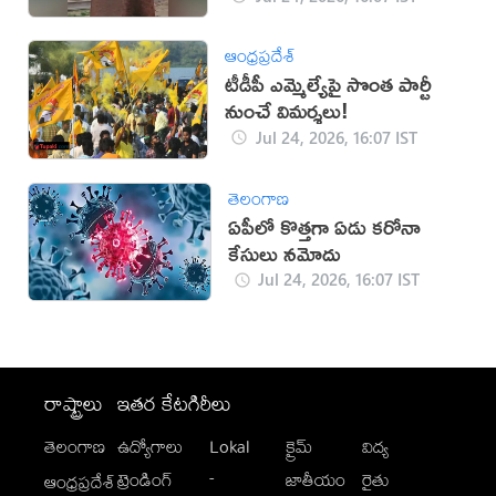
ఆంధ్రప్రదేశ్
టీడీపీ ఎమ్మెల్యేపై సొంత పార్టీ
నుంచే విమర్శలు!
Jul 24, 2026, 16:07 IST
తెలంగాణ
ఏపీలో కొత్తగా ఏడు కరోనా
కేసులు నమోదు
Jul 24, 2026, 16:07 IST
రాష్ట్రాలు
ఇతర కేటగిరీలు
తెలంగాణ
ఉద్యోగాలు
Lokal
క్రైమ్
విద్య
-
ట్రెండింగ్
జాతీయం
రైతు
ఆంధ్రప్రదేశ్