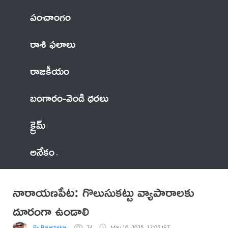
పంచాంగం
రాశి ఫలాలు
రాజకీయం
బంగారం-వెండి ధరలు
క్రైమ్
అనేకం
నారాయణపేట: గొలుసుకట్టు వ్యాపారాలకు
దూరంగా ఉండాలి
By Rajashekar
74
May 16, 2025, 12:05 IST