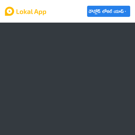
డౌన్లోడ్ లోకల్ యాప్
ఆంధ్రప్రదేశ్
తెలంగాణ
ఉద్యోగాలు
ట్రెండింగ్
వాతావరణం
🌟 వాట్సాప్ STATUS
వినోదం