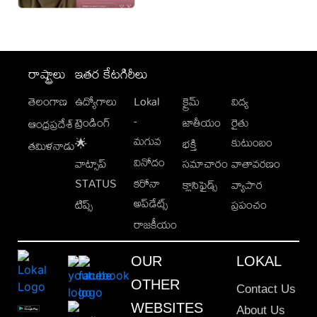
రాష్ట్రాలు
ఇతర కేటగిరీలు
తెలంగాణ
ఉద్యోగాలు
Lokal
క్రైమ్
విద్య
-
ట్రెండింగ్
జాతీయం
రైతు
ఆంధ్రప్రదేశ్
మగువ
కుటుంబం
🌟
భక్తి
తమిళనాడు
వినోదం
వాట్సాప్
సమాచారం
వాతావరణం
STATUS
కరోనా
క్లాసిఫైడ్స్
వ్యాపార
అప్‌డేట్స్
టిప్స్
ప్రపంచం
రాజకీయం
OUR
LOKAL
OTHER
Contact Us
WEBSITES
About Us