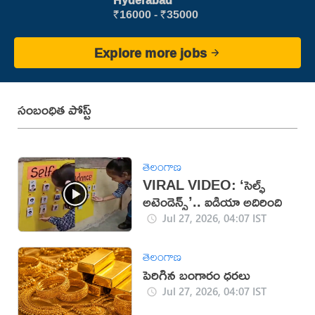
Hyderabad
₹16000 - ₹35000
Explore more jobs
సంబంధిత పోస్ట్
తెలంగాణ
VIRAL VIDEO: ‘సెల్ఫ్
అటెండెన్స్’.. ఐడియా అదిరింది
Jul 27, 2026, 04:07 IST
తెలంగాణ
పెరిగిన బంగారం ధరలు
Jul 27, 2026, 04:07 IST