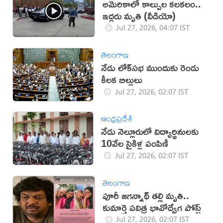
అమెరికాలో కాల్పుల కలకలం..
ఇద్దరు మృతి (వీడియో)
Jul 27, 2026, 04:07 IST
తెలంగాణ
నేడు లోక్‌సభ ముందుకు రెండు
కీలక బిల్లులు
Jul 27, 2026, 02:07 IST
ఆంధ్రప్రదేశ్
నేడు నెల్లూరులో విద్యార్థినులకు
10వేల సైకిళ్ల పంపిణీ
Jul 27, 2026, 02:07 IST
తెలంగాణ
పూరీ జగన్నాథ్ తల్లి మృతి..
కుమార్తె పవిత్ర భావోద్వేగ పోస్ట్
Jul 27, 2026, 02:07 IST