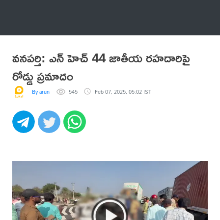
అనేకం
వనపర్తి: ఎన్ హెచ్ 44 జాతీయ రహదారిపై
రోడ్డు ప్రమాదం
By arun
545
Feb 07, 2025, 05:02 IST