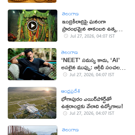
తెలంగాణ
ఇంద్రకీలాద్రిపై ఘనంగా
ప్రారంభమైన శాకంబరి ఉత్సవాలు
(వీడియో)
Jul 27, 2026, 04:07 IST
తెలంగాణ
‘NEET’ సమస్య కాదు, ‘AI’
అసలైన ముప్పు: ఆర్జీవీ సంచలన
వ్యాఖ్యలు
Jul 27, 2026, 04:07 IST
ఆంధ్రప్రదేశ్
భోగాపురం ఎయిర్‌పోర్ట్‌తో
ఉత్తరాంధ్రకు వేలాది ఉద్యోగాలు!
Jul 27, 2026, 04:07 IST
తెలంగాణ