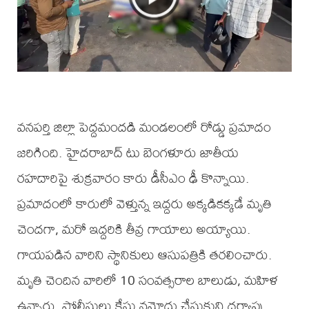
వనపర్తి జిల్లా పెద్దమందడి మండలంలో రోడ్డు ప్రమాదం
జరిగింది. హైదరాబాద్ టు బెంగళూరు జాతీయ
రహదారిపై శుక్రవారం కారు డీసీఎం ఢీ కొన్నాయి.
ప్రమాదంలో కారులో వెళ్తున్న ఇద్దరు అక్కడికక్కడే మృతి
చెందగా, మరో ఇద్దరికి తీవ్ర గాయాలు అయ్యాయి.
గాయపడిన వారిని స్థానికులు ఆసుపత్రికి తరలించారు.
మృతి చెందిన వారిలో 10 సంవత్సరాల బాలుడు, మహిళ
ఉన్నారు. పోలీసులు కేసు నమోదు చేసుకుని దర్యాప్తు