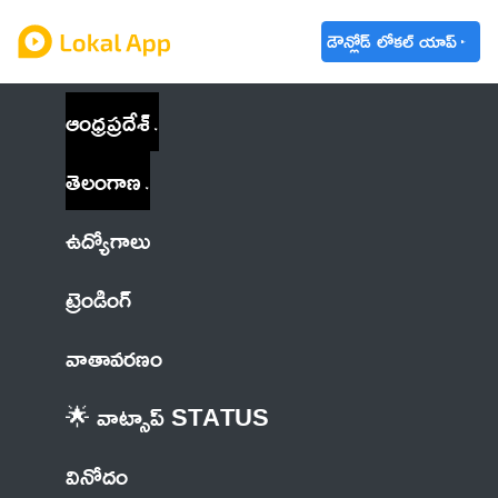
డౌన్లోడ్ లోకల్ యాప్
ఆంధ్రప్రదేశ్
తెలంగాణ
ఉద్యోగాలు
ట్రెండింగ్
వాతావరణం
🌟 వాట్సాప్ STATUS
వినోదం