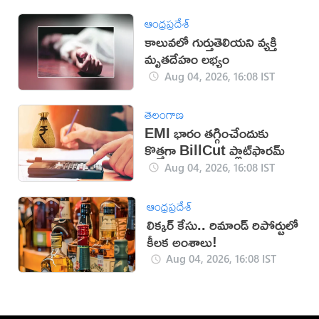
ఆంధ్రప్రదేశ్
కాలువలో గుర్తుతెలియని వ్యక్తి
మృతదేహం లభ్యం
Aug 04, 2026, 16:08 IST
తెలంగాణ
EMI భారం తగ్గించేందుకు
కొత్తగా BillCut ప్లాట్‌ఫారమ్
Aug 04, 2026, 16:08 IST
ఆంధ్రప్రదేశ్
లిక్కర్ కేసు.. రిమాండ్​ రిపోర్టులో
కీలక అంశాలు!
Aug 04, 2026, 16:08 IST