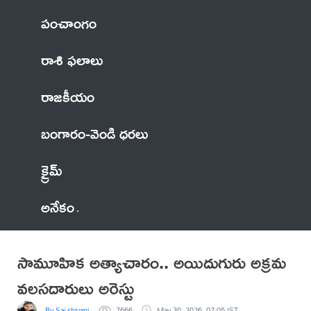
పంచాంగం
రాశి ఫలాలు
రాజకీయం
బంగారం-వెండి ధరలు
క్రైమ్
అనేకం
సామూహిక అత్యాచారం.. అయిదుగురు అక్ర‌మ
వ‌ల‌స‌దారులు అరెస్టు
By Sai shivani
7666
May 30, 2026, 07:05 IST