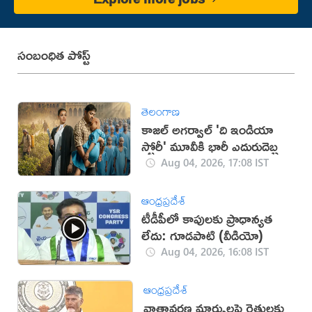
సంబంధిత పోస్ట్
తెలంగాణ
కాజల్ అగర్వాల్ 'ది ఇండియా
స్టోరీ' మూవీకి భారీ ఎదురుదెబ్బ
Aug 04, 2026, 17:08 IST
ఆంధ్రప్రదేశ్
టీడీపీలో కాపులకు ప్రాధాన్యత
లేదు: గూడపాటి (వీడియో)
Aug 04, 2026, 16:08 IST
ఆంధ్రప్రదేశ్
వాతావరణ మార్పులపై రైతులకు