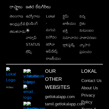
రాష్ట్రాలు
ఇతర కేటగిరీలు
తెలంగాణ
ఉద్యోగాలు
Lokal
క్రైమ్
విద్య
-
ట్రెండింగ్
జాతీయం
రైతు
ఆంధ్రప్రదేశ్
మగువ
కుటుంబం
🌟
భక్తి
తమిళనాడు
వినోదం
వాట్సాప్
సమాచారం
వాతావరణం
STATUS
కరోనా
క్లాసిఫైడ్స్
వ్యాపార
అప్‌డేట్స్
టిప్స్
ప్రపంచం
రాజకీయం
OUR
LOKAL
OTHER
Contact Us
WEBSITES
About Us
Privacy
getlokalapp.com
Policy
tamil.getlokalapp.com