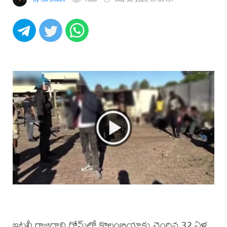
ఇటలీ రాజధాని రోమ్‌లో కొలంబియాకు చెందిన 32 ఏళ్ల