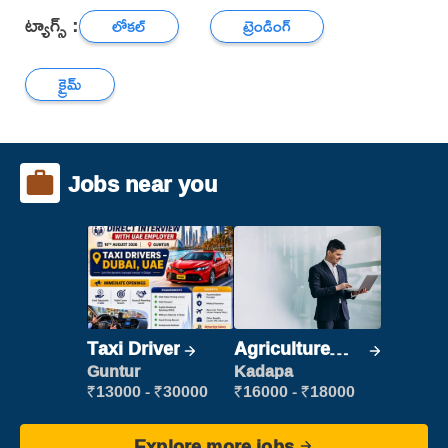
ట్యాగ్స్ :
లోకల్
ట్రెండింగ్
క్రైమ్
Jobs near you
Taxi Driver
Agriculture
Labour
Guntur
Kadapa
₹13000 - ₹30000
₹16000 - ₹18000
Explore more jobs