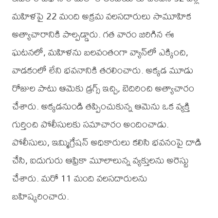
మహిళపై 22 మంది అక్రమ వలసదారులు సామూహిక
అత్యాచారానికి పాల్పడ్డారు. గత వారం జరిగిన ఈ
ఘటనలో, మహిళను బలవంతంగా వ్యాన్‌లో ఎక్కించి,
వాడకంలో లేని భవనానికి తరలించారు. అక్కడ మూడు
రోజుల పాటు ఆమెకు డ్రగ్స్ ఇచ్చి, బెదిరించి అత్యాచారం
చేశారు. అక్కడనుండి తప్పించుకున్న ఆమెను ఒక వ్యక్తి
గుర్తించి పోలీసులకు సమాచారం అందించాడు.
పోలీసులు, ఇమ్మిగ్రేషన్ అధికారులు కలిసి భవనంపై దాడి
చేసి, ఐదుగురు ఆఫ్రికా మూలాలున్న వ్యక్తులను అరెస్టు
చేశారు. మరో 11 మంది వలసదారులను
బహిష్కరించారు.