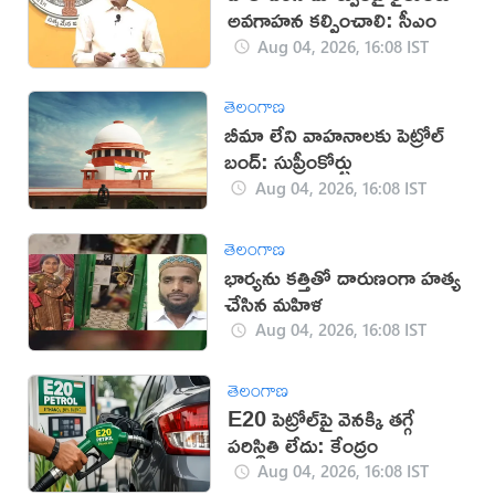
అవగాహన కల్పించాలి: సీఎం
Aug 04, 2026, 16:08 IST
తెలంగాణ
బీమా లేని వాహనాలకు పెట్రోల్
బంద్: సుప్రీంకోర్టు
Aug 04, 2026, 16:08 IST
తెలంగాణ
భార్యను కత్తితో దారుణంగా హత్య
చేసిన మహిళ
Aug 04, 2026, 16:08 IST
తెలంగాణ
E20 పెట్రోల్‌పై వెనక్కి తగ్గే
పరిస్థితి లేదు: కేంద్రం
Aug 04, 2026, 16:08 IST