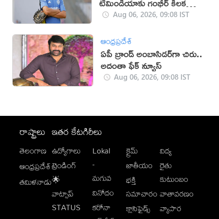
టీమిండియాకు గంభీర్ కీలక
సూచనలు
Aug 06, 2026, 09:08 IST
ఆంధ్రప్రదేశ్
ఏపీ బ్రాండ్‌ అంబాసిడర్‌గా చిరు..
అదంతా ఫేక్‌ న్యూస్‌
Aug 06, 2026, 09:08 IST
రాష్ట్రాలు
ఇతర కేటగిరీలు
తెలంగాణ
ఉద్యోగాలు
Lokal
క్రైమ్
విద్య
-
ట్రెండింగ్
జాతీయం
రైతు
ఆంధ్రప్రదేశ్
మగువ
కుటుంబం
🌟
భక్తి
తమిళనాడు
వినోదం
వాట్సాప్
సమాచారం
వాతావరణం
STATUS
కరోనా
క్లాసిఫైడ్స్
వ్యాపార