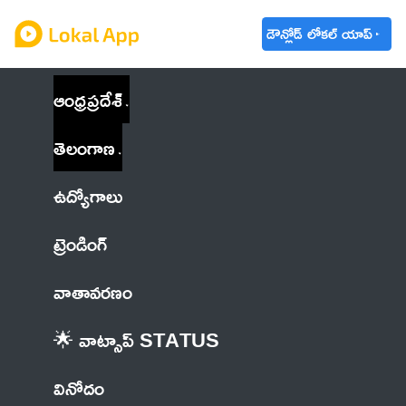
డౌన్లోడ్ లోకల్ యాప్
ఆంధ్రప్రదేశ్
తెలంగాణ
ఉద్యోగాలు
ట్రెండింగ్
వాతావరణం
🌟 వాట్సాప్ STATUS
వినోదం