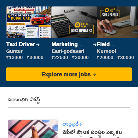
Taxi Driver
Marketing
Field
Executive
Marketing
Guntur
East-godavari
Kurnool
Executive
₹13000 - ₹30000
₹22500 - ₹30000
₹20000 - ₹30000
Explore more jobs
సంబంధిత పోస్ట్
ఆంధ్రప్రదేశ్
ఏపీలో స్థానిక సంస్థల ఎన్నికల