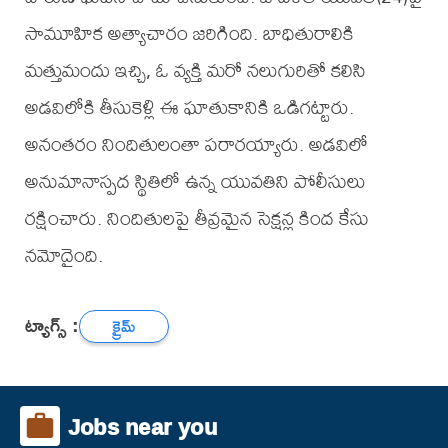
సామూహిక అత్యాచారం జరిగింది. బాధితురాలికి
మత్తుమందు ఇచ్చి, ఓ వ్యక్తి మరో నలుగురితో కలిసి
అడవిలోకి తీసుకెళ్లి ఈ ఘాతుకానికి ఒడిగట్టారు.
అనంతరం నిందితులంతా పరారయ్యారు. అడవిలో
అనుమానాస్పద స్థితిలో ఉన్న యువతిని పోలీసులు
రక్షించారు. నిందితులపై తీవ్రమైన సెక్షన్ల కింద కేసు
నమోదైంది.
ట్యాగ్స్ :
క్రైమ్
Jobs near you