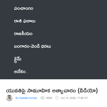
పంచాంగం
రాశి ఫలాలు
రాజకీయం
బంగారం-వెండి ధరలు
క్రైమ్
అనేకం
యువతిపై సామూహిక అత్యాచారం (వీడియో)
By Gaddala VenkateswaraRao
8900
Jun 14, 2026, 17:06 IST