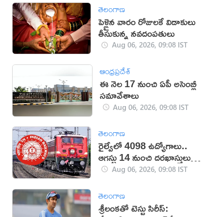
తెలంగాణ
పెళ్లైన వారం రోజులకే విడాకులు
తీసుకున్న నవదంపతులు
Aug 06, 2026, 09:08 IST
ఆంధ్రప్రదేశ్
ఈ నెల 17 నుంచి ఏపీ అసెంబ్లీ
సమావేశాలు
Aug 06, 2026, 09:08 IST
తెలంగాణ
రైల్వేలో 4098 ఉద్యోగాలు..
ఆగస్టు 14 నుంచి దరఖాస్తులు
స్టార్ట్
Aug 06, 2026, 09:08 IST
తెలంగాణ
శ్రీలంకతో టెస్టు సిరీస్: