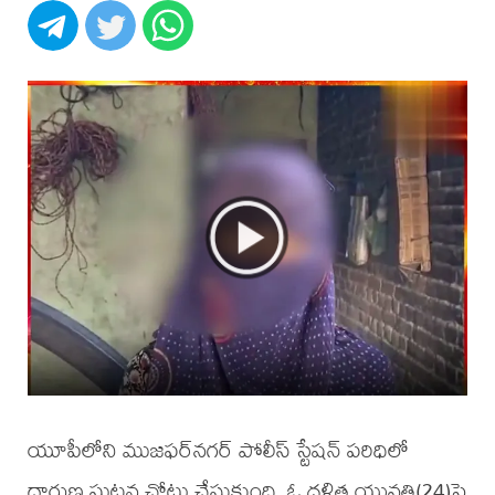
యూపీలోని ముజఫర్‌నగర్ పోలీస్ స్టేషన్ పరిధిలో
దారుణ ఘటన చోటు చేసుకుంది. ఓ దళిత యువతి(24)పై