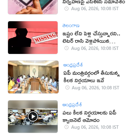
నిర్వహణపై ఎస్‌ఈసీ సమావేశం
Aug 06, 2026, 10:08 IST
తెలంగాణ
ఇష్టం లేని పెళ్లి చేస్తున్నారని..
లెటర్ రాసి వెళ్లిపోయిన
విద్యార్థిని!
Aug 06, 2026, 10:08 IST
ఆంధ్రప్రదేశ్
ఏపీ మంత్రివర్గంలో తీసుకున్న
కీలక నిర్ణయాలు ఇవే
Aug 06, 2026, 10:08 IST
ఆంధ్రప్రదేశ్
పలు కీలక నిర్ణయాలకు ఏపీ
క్యాబినెట్ ఆమోదం
Aug 06, 2026, 10:08 IST