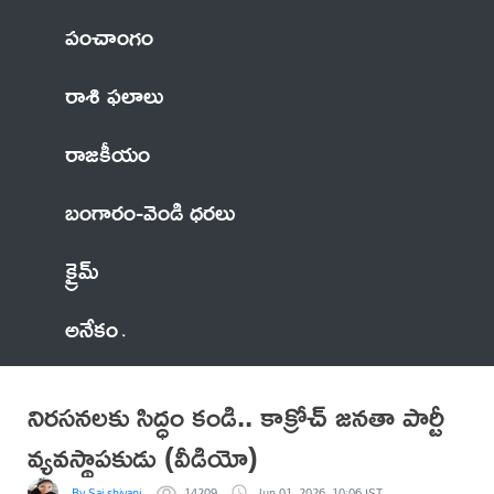
పంచాంగం
రాశి ఫలాలు
రాజకీయం
బంగారం-వెండి ధరలు
క్రైమ్
అనేకం
నిరసనలకు సిద్ధం కండి.. కాక్రోచ్ జనతా పార్టీ
వ్యవస్థాపకుడు (వీడియో)
By Sai shivani
14209
Jun 01, 2026, 10:06 IST