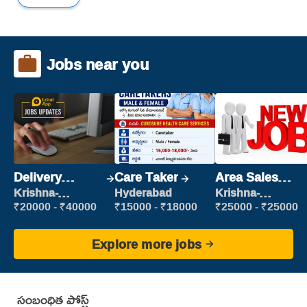
Jobs near you
Delivery
Care Taker
Area Sales
Executive
Manager (Field
Krishna-
Hyderabad
Krishna-
vijayawada
vijayawada
Sales)
₹20000 - ₹40000
₹15000 - ₹18000
₹25000 - ₹25000
Explore more jobs
సంబంధిత పోస్ట్