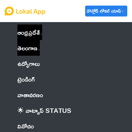
డౌన్లోడ్ లోకల్ యాప్
ఆంధ్రప్రదేశ్
తెలంగాణ
ఉద్యోగాలు
ట్రెండింగ్
వాతావరణం
🌟 వాట్సాప్ STATUS
వినోదం