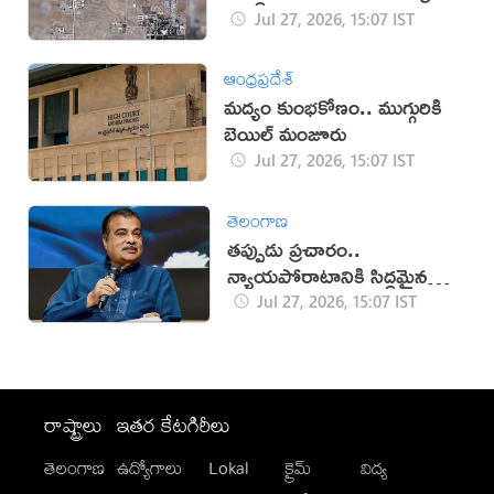
Jul 27, 2026, 15:07 IST
ఆంధ్రప్రదేశ్
మద్యం కుంభకోణం.. ముగ్గురికి
బెయిల్ మంజూరు
Jul 27, 2026, 15:07 IST
తెలంగాణ
తప్పుడు ప్రచారం..
న్యాయపోరాటానికి సిద్ధమైన
గడ్కరీ!
Jul 27, 2026, 15:07 IST
రాష్ట్రాలు
ఇతర కేటగిరీలు
తెలంగాణ
ఉద్యోగాలు
Lokal
క్రైమ్
విద్య