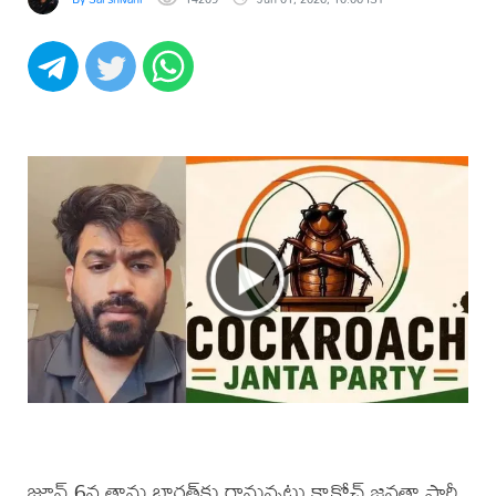
జూన్ 6న తాను భారత్‌కు రానున్నట్లు కాక్రోచ్ జనతా పార్టీ