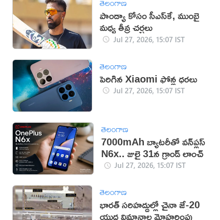
తెలంగాణ
పాండ్యా కోసం సీఎస్‌కే, ముంబై
మధ్య తీవ్ర చర్చలు
Jul 27, 2026, 15:07 IST
తెలంగాణ
పెరిగిన Xiaomi ఫోన్ల ధరలు
Jul 27, 2026, 15:07 IST
తెలంగాణ
7000mAh బ్యాటరీతో వన్‌ప్లస్
N6x.. జులై 31న గ్రాండ్ లాంచ్
Jul 27, 2026, 15:07 IST
తెలంగాణ
భారత్ సరిహద్దుల్లో చైనా జే-20
యుద్ధ విమానాల మోహరింపు