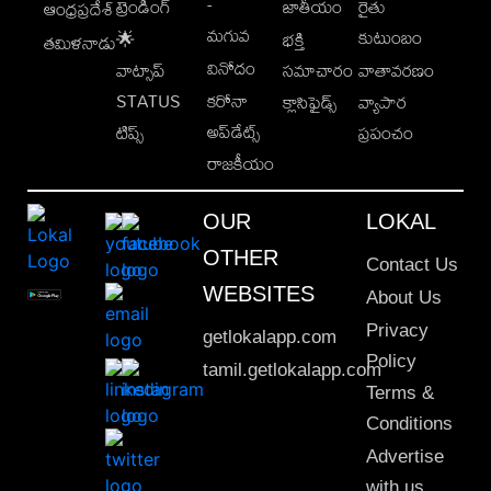
-
ట్రెండింగ్
జాతీయం
రైతు
ఆంధ్రప్రదేశ్
మగువ
కుటుంబం
🌟
భక్తి
తమిళనాడు
వినోదం
వాట్సాప్
సమాచారం
వాతావరణం
STATUS
కరోనా
క్లాసిఫైడ్స్
వ్యాపార
అప్‌డేట్స్
టిప్స్
ప్రపంచం
రాజకీయం
OUR
LOKAL
OTHER
Contact Us
WEBSITES
About Us
Privacy
getlokalapp.com
Policy
tamil.getlokalapp.com
Terms &
Conditions
Advertise
with us