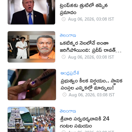
ట్రంప్‌నకు త్రుటిలో తప్పిన
ప్రమాదం
Aug 06, 2026, 03:08 IST
తెలంగాణ
ఒకటిన్నర నెలలోనే అంతా
జరిగిపోయింది: ప్రదీప్ రావత్
కుమారుడు
Aug 06, 2026, 03:08 IST
ఆంధ్రప్రదేశ్
ప్రభుత్వం కీలక నిర్ణయం.. స్థానిక
సంస్థల ఎన్నికల్లో మార్పులు!
Aug 06, 2026, 03:08 IST
తెలంగాణ
శ్రీవారి సర్వదర్శనానికి 24
గంటల సమయం