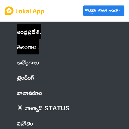
డౌన్లోడ్ లోకల్ యాప్
ఆంధ్రప్రదేశ్
తెలంగాణ
ఉద్యోగాలు
ట్రెండింగ్
వాతావరణం
🌟 వాట్సాప్ STATUS
వినోదం