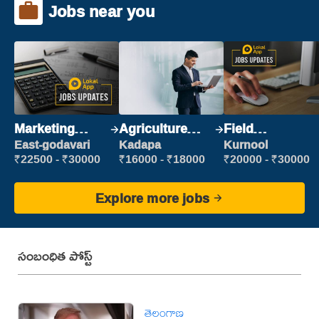
Jobs near you
Marketing
Agriculture
Field
Executive
Labour
Marketing
East-godavari
Kadapa
Kurnool
Executive
₹22500 - ₹30000
₹16000 - ₹18000
₹20000 - ₹30000
Explore more jobs
సంబంధిత పోస్ట్
తెలంగాణ