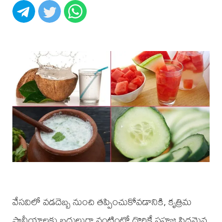
వేసవిలో వడదెబ్బ నుంచి తప్పించుకోవడానికి, కృత్రిమ
పానీయాలకు బదులుగా వంటింట్లో దొరికే సహజ సిద్ధమైన