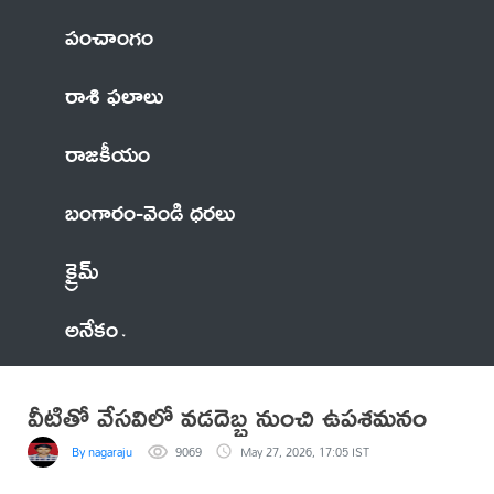
పంచాంగం
రాశి ఫలాలు
రాజకీయం
బంగారం-వెండి ధరలు
క్రైమ్
అనేకం
వీటితో వేసవిలో వడదెబ్బ నుంచి ఉపశమనం
By nagaraju
9069
May 27, 2026, 17:05 IST