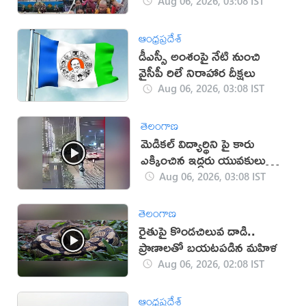
Aug 06, 2026, 03:08 IST
ఆంధ్రప్రదేశ్
డీఎస్సీ అంశంపై నేటి నుంచి
వైసీపీ రిలే నిరాహార దీక్షలు
Aug 06, 2026, 03:08 IST
తెలంగాణ
మెడికల్ విద్యార్థిని పై కారు
ఎక్కించిన ఇద్దరు యువకులు
(వీడియో)
Aug 06, 2026, 03:08 IST
తెలంగాణ
రైతుపై కొండచిలువ దాడి..
ప్రాణాలతో బయటపడిన మహిళ
Aug 06, 2026, 02:08 IST
ఆంధ్రప్రదేశ్