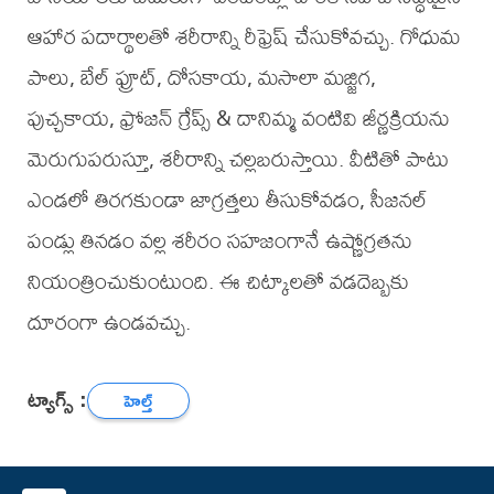
ఆహార పదార్థాలతో శరీరాన్ని రీఫ్రెష్ చేసుకోవచ్చు. గోధుమ
పాలు, బేల్ ఫ్రూట్, దోసకాయ, మసాలా మజ్జిగ,
పుచ్చకాయ, ఫ్రోజన్ గ్రేప్స్ & దానిమ్మ వంటివి జీర్ణక్రియను
మెరుగుపరుస్తూ, శరీరాన్ని చల్లబరుస్తాయి. వీటితో పాటు
ఎండలో తిరగకుండా జాగ్రత్తలు తీసుకోవడం, సీజనల్
పండ్లు తినడం వల్ల శరీరం సహజంగానే ఉష్ణోగ్రతను
నియంత్రించుకుంటుంది. ఈ చిట్కాలతో వడదెబ్బకు
దూరంగా ఉండవచ్చు.
ట్యాగ్స్ :
హెల్త్