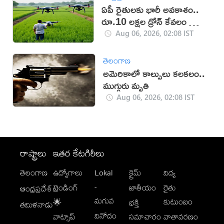
ఏపీ రైతులకు భారీ అవకాశం..
రూ.10 లక్షల డ్రోన్ కేవలం రూ.2
లక్షలకే!
Aug 06, 2026, 02:08 IST
తెలంగాణ
అమెరికాలో కాల్పులు కలకలం..
ముగ్గురు మృతి
Aug 06, 2026, 02:08 IST
రాష్ట్రాలు
ఇతర కేటగిరీలు
తెలంగాణ
ఉద్యోగాలు
Lokal
క్రైమ్
విద్య
-
ట్రెండింగ్
జాతీయం
రైతు
ఆంధ్రప్రదేశ్
మగువ
కుటుంబం
🌟
భక్తి
తమిళనాడు
వినోదం
వాట్సాప్
సమాచారం
వాతావరణం