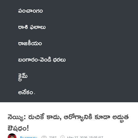
పంచాంగం
రాశి ఫలాలు
రాజకీయం
బంగారం-వెండి ధరలు
క్రైమ్
అనేకం
నెయ్యి: రుచికే కాదు, ఆరోగ్యానికి కూడా అద్భుత
ఔషధం!
By nagaraju
7167
May 27, 2026, 15:05 IST