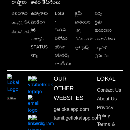
రాష్ట్రాలు
ఇతర కేటగిరీలు
తెలంగాణ
ఉద్యోగాలు
Lokal
క్రైమ్
విద్య
-
ట్రెండింగ్
జాతీయం
రైతు
ఆంధ్రప్రదేశ్
మగువ
కుటుంబం
🌟
భక్తి
తమిళనాడు
వినోదం
వాట్సాప్
సమాచారం
వాతావరణం
STATUS
కరోనా
క్లాసిఫైడ్స్
వ్యాపార
అప్‌డేట్స్
టిప్స్
ప్రపంచం
రాజకీయం
OUR
LOKAL
OTHER
Contact Us
WEBSITES
About Us
Privacy
getlokalapp.com
Policy
tamil.getlokalapp.com
Terms &