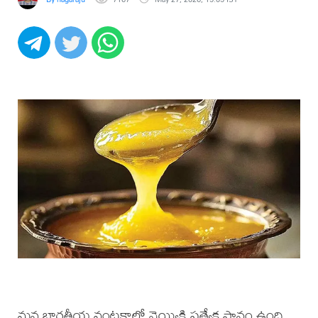
మన భారతీయ వంటకాల్లో నెయ్యికి ప్రత్యేక స్థానం ఉంది.