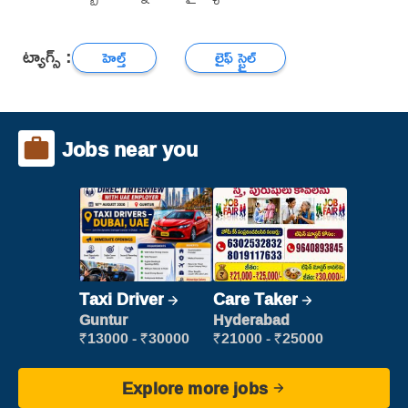
ట్యాగ్స్ :
హెల్త్
లైఫ్ స్టైల్
Jobs near you
Taxi Driver
Care Taker
Guntur
Hyderabad
₹13000 - ₹30000
₹21000 - ₹25000
Explore more jobs