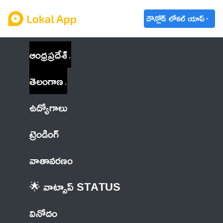
డౌన్లోడ్ లోకల్ యాప్
ఆంధ్రప్రదేశ్
తెలంగాణ
ఉద్యోగాలు
ట్రెండింగ్
వాతావరణం
🌟 వాట్సాప్ STATUS
వినోదం