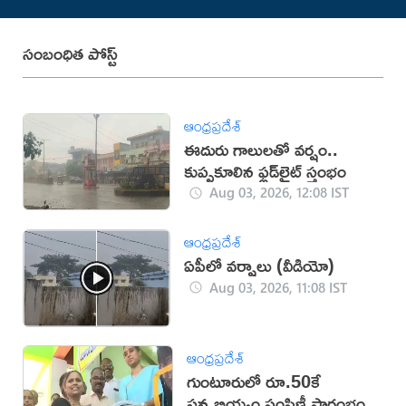
సంబంధిత పోస్ట్
ఆంధ్రప్రదేశ్
ఈదురు గాలులతో వర్షం..
కుప్పకూలిన ఫ్లడ్‌లైట్‌ స్తంభం
Aug 03, 2026, 12:08 IST
ఆంధ్రప్రదేశ్
ఏపీలో వర్షాలు (వీడియో)
Aug 03, 2026, 11:08 IST
ఆంధ్రప్రదేశ్
గుంటూరులో రూ.50కే
సన్నబియ్యం పంపిణీ ప్రారంభం