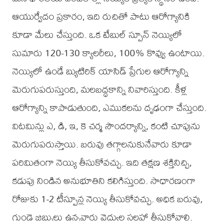
ఆయుర్వేదం ప్రకారం, ఇది రుచితో పాటు ఆరోగ్యానికి
కూడా మేలు చేస్తుంది. ఒక టేబుల్ స్పూన్ నెయ్యిలో
సుమారు 120-130 క్యాలరీలు, 100% కొవ్వు ఉంటాయి.
నెయ్యిలో ఉండే బ్యుటిరిక్ యాసిడ్ ప్రేగుల ఆరోగ్యాన్ని
మెరుగుపరుస్తుంది, మలబద్ధకాన్ని నివారిస్తుంది. కీళ్ల
ఆరోగ్యాన్ని కాపాడుతుంది, ఎముకలను దృఢంగా చేస్తుంది.
విటమిన్లు ఎ, డి, ఇ, కె చర్మ సౌందర్యాన్ని, కంటి చూపును
మెరుగుపరుస్తాయి. బరువు తగ్గాలనుకునేవారు కూడా
పరిమితంగా నెయ్యి తీసుకోవచ్చు. ఇది తక్షణ శక్తినిచ్చి,
కడుపు నిండిన అనుభూతిని కలిగిస్తుంది. సాధారణంగా
రోజుకు 1-2 టీస్పూన్ల నెయ్యి తీసుకోవచ్చు. అధిక బరువు,
గుండె జబ్బులు ఉన్నవారు వైద్యుల సలహా తీసుకోవాలి.