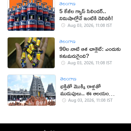
తెలంగాణ
5 కేజీల గ్యాస్ సిలిండర్..
నిమిషాల్లోనే ఇంటికి డెలివరీ!
Aug 03, 2026, 11:08 IST
తెలంగాణ
90ల నాటి ఆశ చాక్లెట్: ఎందుకు
కనుమరుగైంది?
Aug 03, 2026, 11:08 IST
తెలంగాణ
భక్తితో మొక్కి రాళ్లతో
ముడుపులు.. ఈ ఆలయం
గురించి తెలుసా?
Aug 03, 2026, 11:08 IST