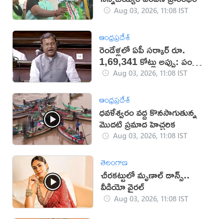
Aug 03, 2026, 11:08 IST
ఆంధ్రప్రదేశ్
రెండేళ్లలో ఏపీ సర్కార్ రూ.
1,69,341 కోట్లు అప్పు: పంకజ్
చౌదరి
Aug 03, 2026, 11:08 IST
ఆంధ్రప్రదేశ్
ధవళేశ్వరం వద్ద కొనసాగుతున్న
మొదటి ప్రమాద హెచ్చరిక
Aug 03, 2026, 11:08 IST
తెలంగాణ
చీరకట్టులో మృణాల్ డాన్స్..
వీడియో వైరల్
Aug 03, 2026, 11:08 IST