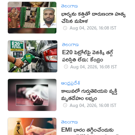
తెలంగాణ
భార్యను కత్తితో దారుణంగా హత్య
చేసిన మహిళ
Aug 04, 2026, 16:08 IST
తెలంగాణ
E20 పెట్రోల్‌పై వెనక్కి తగ్గే
పరిస్థితి లేదు: కేంద్రం
Aug 04, 2026, 16:08 IST
ఆంధ్రప్రదేశ్
కాలువలో గుర్తుతెలియని వ్యక్తి
మృతదేహం లభ్యం
Aug 04, 2026, 16:08 IST
తెలంగాణ
EMI భారం తగ్గించేందుకు