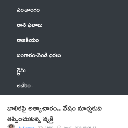
పంచాంగం
రాశి ఫలాలు
రాజకీయం
బంగారం-వెండి ధరలు
క్రైమ్
అనేకం
బాలికపై అత్యాచారం.. వేషం మార్చుకుని
తప్పించుకున్న వ్యక్తి
By Swapna
13602
Jun 01, 2026, 05:06 IST