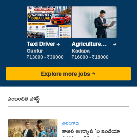
Taxi Driver
Agriculture
Labour
Guntur
Kadapa
₹13000 - ₹30000
₹16000 - ₹18000
Explore more jobs
సంబంధిత పోస్ట్
తెలంగాణ
కాజల్ అగర్వాల్ 'ది ఇండియా