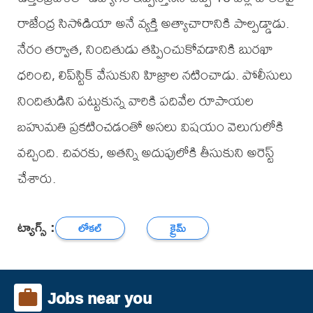
రాజేంద్ర సిసోడియా అనే వ్యక్తి అత్యాచారానికి పాల్పడ్డాడు.
నేరం తర్వాత, నిందితుడు తప్పించుకోవడానికి బురఖా
ధరించి, లిప్‌స్టిక్ వేసుకుని హిజ్రాల నటించాడు. పోలీసులు
నిందితుడిని పట్టుకున్న వారికి పదివేల రూపాయల
బహుమతి ప్రకటించడంతో అసలు విషయం వెలుగులోకి
వచ్చింది. చివరకు, అతన్ని అదుపులోకి తీసుకుని అరెస్ట్
చేశారు.
ట్యాగ్స్ :
లోకల్
క్రైమ్
Jobs near you