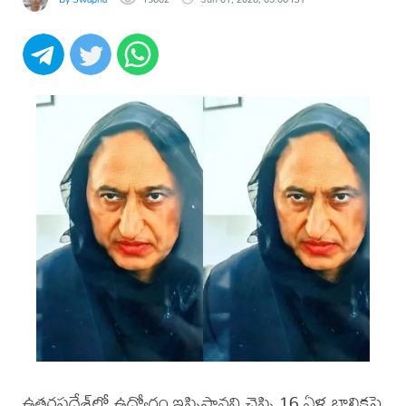
ఉత్తరప్రదేశ్‌లో ఉద్యోగం ఇప్పిస్తానని చెప్పి 16 ఏళ్ల బాలికపై