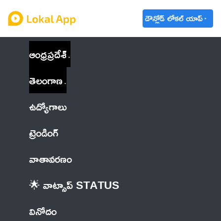
డౌన్లోడ్ లోకల్ యాప్
ఆంధ్రప్రదేశ్
తెలంగాణ
ఉద్యోగాలు
ట్రెండింగ్
వాతావరణం
🌟 వాట్సాప్ STATUS
వినోదం