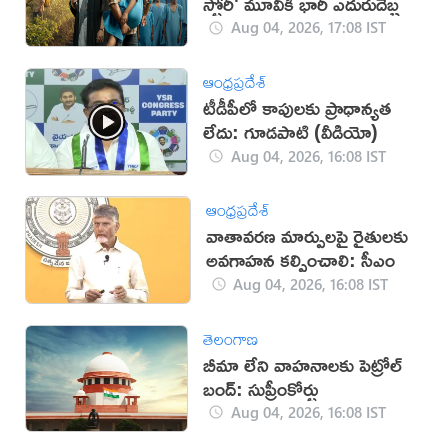
స్టోరీ' మూవీకి భారీ ఎదురుదెబ్బ
Aug 04, 2026, 17:08 IST
ఆంధ్రప్రదేశ్
టీడీపీలో కాపులకు ప్రాధాన్యత
లేదు: గూడపాటి (వీడియో)
Aug 04, 2026, 16:08 IST
ఆంధ్రప్రదేశ్
వాతావరణ మార్పులపై రైతులకు
అవగాహన కల్పించాలి: సీఎం
Aug 04, 2026, 16:08 IST
తెలంగాణ
బీమా లేని వాహనాలకు పెట్రోల్
బంద్: సుప్రీంకోర్టు
Aug 04, 2026, 16:08 IST