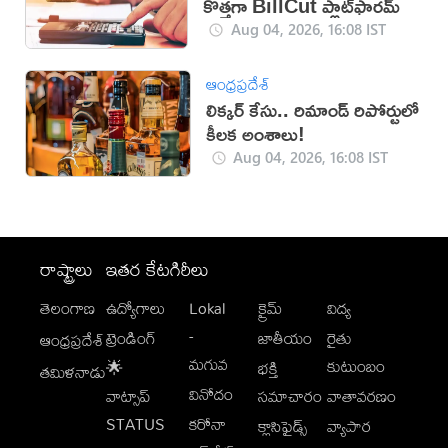
కొత్తగా BillCut ప్లాట్‌ఫారమ్
Aug 04, 2026, 16:08 IST
ఆంధ్రప్రదేశ్
లిక్కర్ కేసు.. రిమాండ్​ రిపోర్టులో
కీలక అంశాలు!
Aug 04, 2026, 16:08 IST
రాష్ట్రాలు
ఇతర కేటగిరీలు
తెలంగాణ
ఉద్యోగాలు
Lokal
క్రైమ్
విద్య
-
ట్రెండింగ్
జాతీయం
రైతు
ఆంధ్రప్రదేశ్
మగువ
కుటుంబం
🌟
భక్తి
తమిళనాడు
వినోదం
వాట్సాప్
సమాచారం
వాతావరణం
STATUS
కరోనా
క్లాసిఫైడ్స్
వ్యాపార