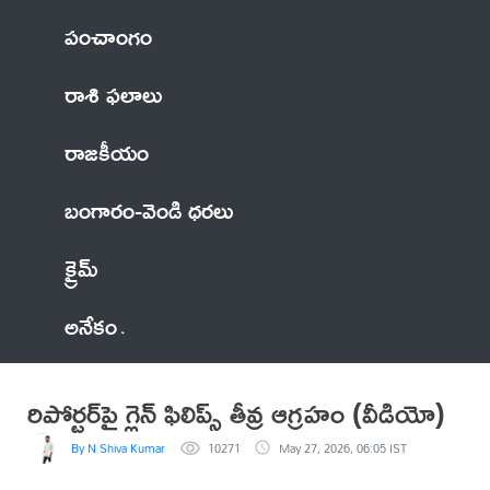
పంచాంగం
రాశి ఫలాలు
రాజకీయం
బంగారం-వెండి ధరలు
క్రైమ్
అనేకం
రిపోర్టర్‌పై గ్లెన్ ఫిలిప్స్ తీవ్ర ఆగ్రహం (వీడియో)
By N Shiva Kumar
10271
May 27, 2026, 06:05 IST