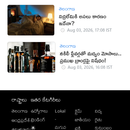
తెలంగాణ
నిద్రలేమికి అసలు కారణం
ఇదేనా?
Aug 03, 2026, 17:08 IST
తెలంగాణ
నకిలీ ఫ్లేవర్లతో మద్యం మోసాలు..
ప్రముఖ బ్రాండ్లపై నిషేధం!
Aug 03, 2026, 16:08 IST
రాష్ట్రాలు
ఇతర కేటగిరీలు
తెలంగాణ
ఉద్యోగాలు
Lokal
క్రైమ్
విద్య
-
ట్రెండింగ్
జాతీయం
రైతు
ఆంధ్రప్రదేశ్
మగువ
కుటుంబం
🌟
భక్తి
తమిళనాడు