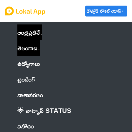
డౌన్లోడ్ లోకల్ యాప్
ఆంధ్రప్రదేశ్
తెలంగాణ
ఉద్యోగాలు
ట్రెండింగ్
వాతావరణం
🌟 వాట్సాప్ STATUS
వినోదం