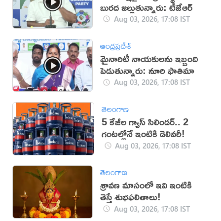
బురద జల్లుతున్నారు: టీజేఆర్
Aug 03, 2026, 17:08 IST
ఆంధ్రప్రదేశ్
మైనారిటీ నాయకులను ఇబ్బంది
పెడుతున్నారు: నూరి ఫాతిమా
Aug 03, 2026, 17:08 IST
తెలంగాణ
5 కేజీల గ్యాస్ సిలిండర్.. 2
గంటల్లోనే ఇంటికి డెలివరీ!
Aug 03, 2026, 17:08 IST
తెలంగాణ
శ్రావణ మాసంలో ఇవి ఇంటికి
తెస్తే శుభఫలితాలు!
Aug 03, 2026, 17:08 IST