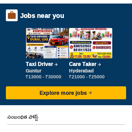
Jobs near you
Taxi Driver
Care Taker
Guntur
Hyderabad
₹13000 - ₹30000
₹21000 - ₹25000
Explore more jobs
సంబంధిత పోస్ట్