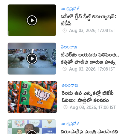
ఆంధ్రప్రదేశ్
ఏపీలో గ్రీన్ ఫీల్డ్ రివల్యూషన్:
టీడీపీ
Aug 03, 2026, 17:08 IST
తెలంగాణ
టీచర్‌ను బయటకు పిలిపించి..
కత్తితో పొడిచి దారుణ హత్య
Aug 03, 2026, 17:08 IST
తెలంగాణ
రెండు ఉప ఎన్నికల్లో బీజేపీ
ఓటమి: పార్టీలో కలవరం
Aug 03, 2026, 17:08 IST
ఆంధ్రప్రదేశ్
విరూపాక్షిపై మంత్రి పార్థసారథి