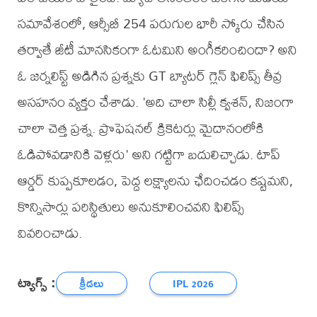
సమావేశంలో, ఆర్సీబీ 254 పరుగుల భారీ స్కోరు చేసిన
తర్వాతే జీటీ మానసికంగా ఓటమిని అంగీకరించిందా? అని
ఓ జర్నలిస్ట్ అడిగిన ప్రశ్నకు GT బ్యాటర్ గ్లెన్ ఫిలిప్స్ తీవ్ర
అసహనం వ్యక్తం చేశాడు. 'అది చాలా సిల్లీ క్వశన్, నిజంగా
చాలా చెత్త ప్రశ్న. ప్రొఫెషనల్ క్రికెటర్లు మైదానంలోకి
ఓడిపోవడానికి వెళ్లరు' అని గట్టిగా బదులిచ్చాడు. టాప్
ఆర్డర్ కుప్పకూలడం, పెద్ద లక్ష్యాలను ఛేదించడం కష్టమని,
కొన్నిసార్లు పరిస్థితులు అనుకూలించవని ఫిలిప్స్
వివరించాడు.
ట్యాగ్స్ :
క్రీడలు
IPL 2026