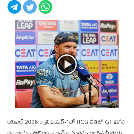
ఐపీఎల్ 2026 క్వాలిఫయర్-1లో RCB చేతిలో GT ఘోర
పరాజయం పాలైంది. మ్యాచ్ అనంతరం జరిగిన మీడియా