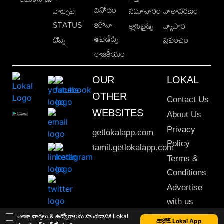
వినోదం
వాట్సాప్
సమాచారం
వాతావరణం
STATUS
కరోనా
క్లాసిఫైడ్స్
వ్యాపార
అప్‌డేట్స్
టిప్స్
ప్రపంచం
రాజకీయం
OUR
LOKAL
OTHER
Contact Us
WEBSITES
About Us
Privacy
getlokalapp.com
Policy
tamil.getlokalapp.com
Terms &
Conditions
Advertise
with us
Sitemap
తాజా వార్తలు & ఉద్యోగాలను పొందడానికి Lokal
డౌన్లోడ్ Lokal App