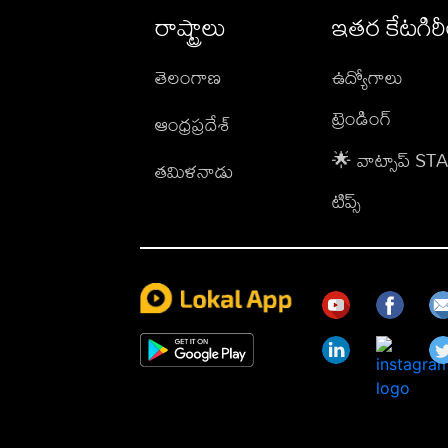
రాష్ట్రాలు
ఇతర కేటగిర
తెలంగాణ
ఉద్యోగాలు
ట్రెండింగ్
ఆంధ్రప్రదేశ్
🌟 వాట్సాప్ S
తమిళనాడు
టిప్స్