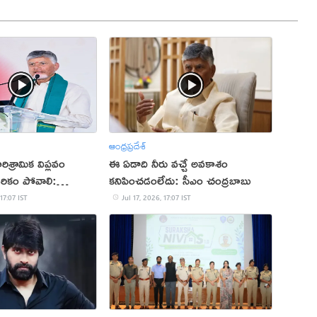
ఆంధ్రప్రదేశ్
ిశ్రామిక విప్లవం
ఈ ఏడాది నీరు వచ్చే అవకాశం
దరికం పోవాలి:
కనిపించడంలేదు: సీఎం చంద్రబాబు
 17:07 IST
Jul 17, 2026, 17:07 IST