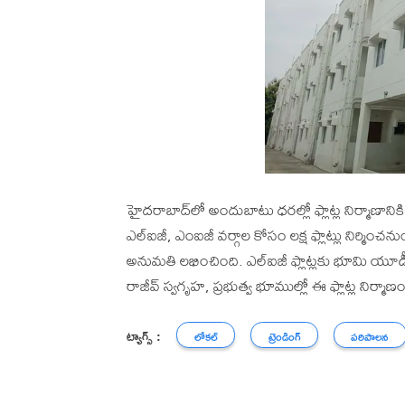
హైదరాబాద్‌లో అందుబాటు ధరల్లో ఫ్లాట్ల నిర్మాణానికి 
ఎల్‌ఐజీ, ఎంఐజీ వర్గాల కోసం లక్ష ఫ్లాట్లు నిర్మించనుం
అనుమతి లభించింది. ఎల్‌ఐజీ ఫ్లాట్లకు భూమి యూడీఎస
రాజీవ్ స్వగృహ, ప్రభుత్వ భూముల్లో ఈ ఫ్లాట్ల నిర్మాణ
ట్యాగ్స్ :
లోకల్
ట్రెండింగ్
పరిపాలన