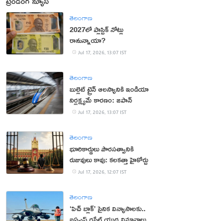
ట్రెండింగ్ న్యూస్
తెలంగాణ
2027లో ప్లాస్టిక్ నోట్లు
రానున్నాయా?
Jul 17, 2026, 13:07 IST
తెలంగాణ
బుల్లెట్ ట్రైన్ ఆలస్యానికి ఇండియా
నిర్లక్ష్యమే కారణం: జపాన్
Jul 17, 2026, 13:07 IST
తెలంగాణ
భూరికార్డులు పౌరసత్వానికి
రుజువులు కావు: కలకత్తా హైకోర్టు
Jul 17, 2026, 12:07 IST
తెలంగాణ
‘పిచ్ బ్లాక్’ సైనిక విన్యాసాల‌కు..
ఐఏఎఫ్ ర‌ఫేల్ యుద్ధ విమానాలు