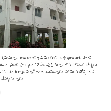
గృహనిర్మాణ శాఖ కార్యదర్శి వి.పి.గౌతమ్‌ ఉత్తర్వులు జారీ చేశారు.
డగా, పైలట్ ప్రాజెక్టుగా 12 వేల ఫ్లాట్ల నిర్మాణానికి హౌసింగ్ బోర్డుకు
్‌, రూ.5 లక్షల సబ్సిడీ అందించనున్నారు. హౌసింగ్ బోర్డు, దిల్‌,
ం చేపట్టనున్నారు.