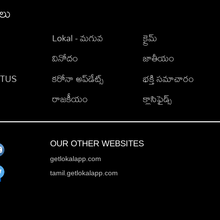
ీలు
Lokal - మగువ
క్రైమ్
వినోదం
జాతీయం
TATUS
కరోనా అప్‌డేట్స్
భక్తి సమాచారం
రాజకీయం
క్లాసిఫైడ్స్
OUR OTHER WEBSITES
getlokalapp.com
tamil.getlokalapp.com