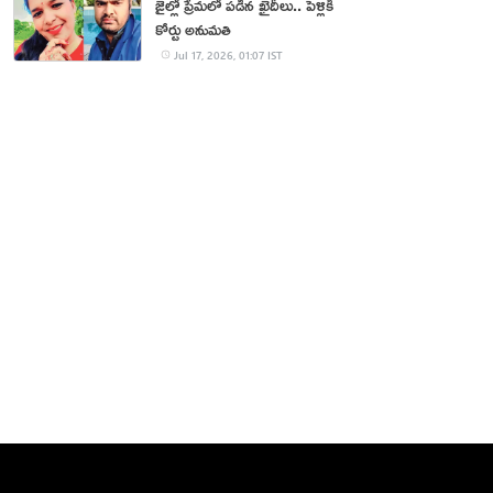
జైల్లో ప్రేమలో పడిన ఖైదీలు.. పెళ్లికి
కోర్టు అనుమతి
Jul 17, 2026, 01:07 IST