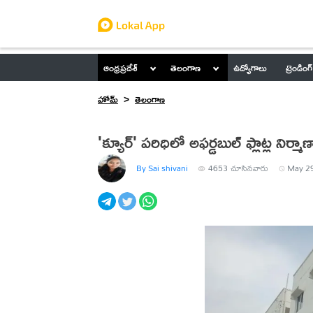
ఆంధ్రప్రదేశ్
తెలంగాణ
ఉద్యోగాలు
ట్రెండింగ్
హోమ్
తెలంగాణ
'క్యూర్' పరిధిలో అఫర్డబుల్ ఫ్లాట్ల నిర్మా
By Sai shivani
4653
చూసినవారు
May 29