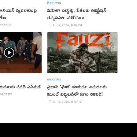
తెలంగాణ
 యూనియన్ వ్యవహారంపై
మహిళా హాస్టళ్లు, పీజీలకు రిజిస్ట్రేషన్
 లేఖ
తప్పనిసరి: పోలీసులు
 17:07 IST
Jul 17, 2026, 17:07 IST
తెలంగాణ
రుమలకు పవన్‌ సతీమణి
ప్రభాస్ 'ఫౌజీ' దూకుడు: విడుదలకు
ముందే పెట్టుబడిలో సగం రికవరీ!
 16:07 IST
Jul 17, 2026, 16:07 IST