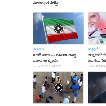
సంబంధిత పోస్ట్
తెలంగాణ
ఆంధ్రప్రదేశ్
ఇరాన్‌ దాడులు.. అమెరికా యుద్ధ
పల్నాడులో పార
విమానాలు ధ్వంసం
రావాలి... పే
చంద్రబాబు
Jul 17, 2026, 18:07 IST
Jul 17, 2026,