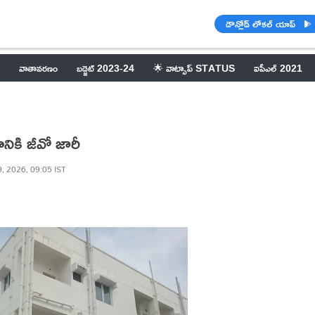
డౌన్లోడ్ లోకల్ యాప్
వాతావరణం
బడ్జెట్ 2023-24
🌟 వాట్సాప్ STATUS
ఐపీఎల్ 2021
ణానికి జీవో జారీ
, 2026, 09:05 IST