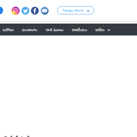
Telugu తెలుగు
వినోదం
పంచాంగం
రాశి ఫలాలు
రాజకీయం
అనేకం