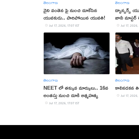
తెలంగాణ
తెలంగాణ
నైని వంతెన పై నుంచి దూకేసిన
డ్యాన్సర్స్
యువకుడు.. పారిపోయిన యువతి!
జానీ మాస్టర్
Jul 17, 2026, 17:07 IST
Jul 17, 2026,
తెలంగాణ
తెలంగాణ
NEET లో తక్కువ మార్కులు.. 16వ
కాలినడకన తి
అంతస్తు నుంచి దూకి ఆత్మహత్య
Jul 17, 2026,
Jul 17, 2026, 17:07 IST