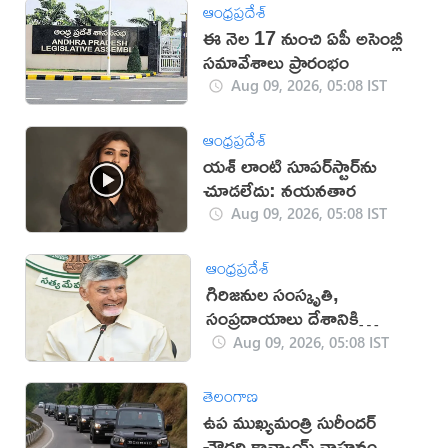
ఆంధ్రప్రదేశ్
ఈ నెల 17 నుంచి ఏపీ అసెంబ్లీ
సమావేశాలు ప్రారంభం
Aug 09, 2026, 05:08 IST
ఆంధ్రప్రదేశ్
యశ్ లాంటి సూపర్‌స్టార్‌ను
చూడలేదు: నయనతార
Aug 09, 2026, 05:08 IST
ఆంధ్రప్రదేశ్
గిరిజనుల సంస్కృతి,
సంప్రదాయాలు దేశానికి
గర్వకారణం: సీఎం చంద్రబాబు
Aug 09, 2026, 05:08 IST
తెలంగాణ
ఉప ముఖ్యమంత్రి సురీందర్
చౌదరి కాన్వాయ్ వాహనం