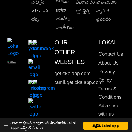
వినోదం
వాట్సాప్
సమాచారం
వాతావరణం
STATUS
కరోనా
క్లాసిఫైడ్స్
వ్యాపార
అప్‌డేట్స్
టిప్స్
ప్రపంచం
రాజకీయం
OUR
LOKAL
OTHER
Contact Us
WEBSITES
About Us
Privacy
getlokalapp.com
Policy
tamil.getlokalapp.com
Terms &
Conditions
Advertise
with us
Sitemap
తాజా వార్తలు & ఉద్యోగాలను పొందడానికి Lokal
డౌన్లోడ్ Lokal App
Appని ఇన్‌స్టాల్ చేయండి
This material may not be published, transmitted, rewritten or redistributed. © 2020 Lokal App. All rights reserved.