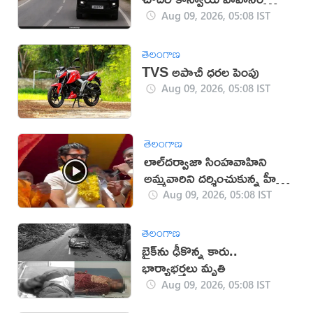
ఢీకొని వ్యక్తి మృతి!
Aug 09, 2026, 05:08 IST
తెలంగాణ
TVS అపాచీ ధరల పెంపు
Aug 09, 2026, 05:08 IST
తెలంగాణ
లాల్‌దర్వాజా సింహవాహిని
అమ్మవారిని దర్శించుకున్న హీరో
విజయ్‌
Aug 09, 2026, 05:08 IST
తెలంగాణ
బైక్‌ను ఢీకొన్న కారు..
భార్యాభర్తలు మృతి
Aug 09, 2026, 05:08 IST