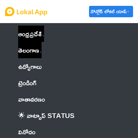
డౌన్లోడ్ లోకల్ యాప్
ఆంధ్రప్రదేశ్
తెలంగాణ
ఉద్యోగాలు
ట్రెండింగ్
వాతావరణం
🌟 వాట్సాప్ STATUS
వినోదం