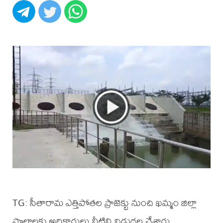
TG: సీతారామ ఎత్తిపోతల ప్రాజెక్టు నుంచి ఖమ్మం జిల్లా
పొలాలకు అధికారులు నీటిని విడుదల చేశారు.