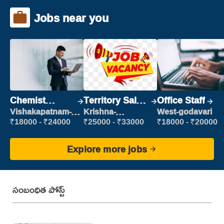
Jobs near you
Chemist
Territory Sales
Office Staff
Production
Manager
Vishakapatnam-
Krishna-
West-godavari
new
vijayawada
Executive
₹18000 - ₹24000
₹25000 - ₹33000
₹18000 - ₹20000
Explore more jobs
సంబంధిత పోస్ట్