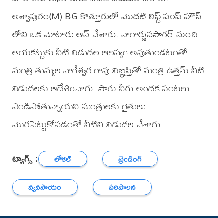
అశ్వాపురం(M) BG కొత్తూరులో మొదటి లిఫ్ట్ పంప్ హౌస్
లోని ఒక మోటారు ఆన్ చేశారు. నాగార్జునసాగర్ నుంచి
ఆయకట్టుకు నీటి విడుదల ఆలస్యం అవుతుండటంతో
మంత్రి తుమ్మల నాగేశ్వర రావు విజ్ఞప్తితో మంత్రి ఉత్తమ్ నీటి
విడుదలకు ఆదేశించారు. సాగు నీరు అందక పంటలు
ఎండిపోతున్నాయని మంత్రులకు రైతులు
మొరపెట్టుకోవడంతో నీటిని విడుదల చేశారు.
ట్యాగ్స్ :
లోకల్
ట్రెండింగ్
వ్యవసాయం
పరిపాలన