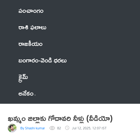
పంచాంగం
రాశి ఫలాలు
రాజకీయం
బంగారం-వెండి ధరలు
క్రైమ్
అనేకం
ఖమ్మం జిల్లాకు గోదావరి నీళ్లు (వీడియో)
By Shashi kumar
82
Jul 12, 2025, 12:07 IST