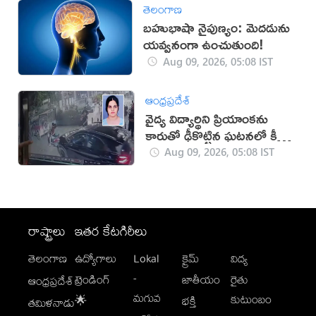
తెలంగాణ
బహుభాషా నైపుణ్యం: మెదడును
యవ్వనంగా ఉంచుతుంది!
Aug 09, 2026, 05:08 IST
ఆంధ్రప్రదేశ్
వైద్య విద్యార్థిని ప్రియాంకను
కారుతో ఢీకొట్టిన ఘటనలో కీలక
పరిణామం
Aug 09, 2026, 05:08 IST
రాష్ట్రాలు
ఇతర కేటగిరీలు
తెలంగాణ
ఉద్యోగాలు
Lokal
క్రైమ్
విద్య
-
ట్రెండింగ్
జాతీయం
రైతు
ఆంధ్రప్రదేశ్
మగువ
కుటుంబం
🌟
భక్తి
తమిళనాడు