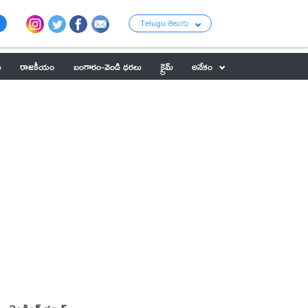
Telugu తెలుగు
ు
రాజకీయం
బంగారం-వెండి ధరలు
క్రైమ్
అనేకం