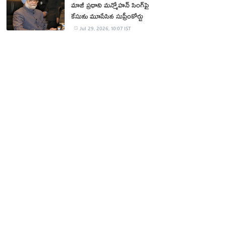
మాజీ ప్రధాని మన్మోహన్ సింగ్‌పై
కేసును మూసేసిన సుప్రీంకోర్టు
Jul 29, 2026, 10:07 IST