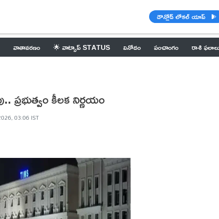
డౌన్లోడ్ లోకల్ యాప్
వాతావరణం
🌟 వాట్సాప్ STATUS
వినోదం
పంచాంగం
రాశి ఫలాల
పు.. ప్రభుత్వం కీలక నిర్ణయం
2026, 03:06 IST