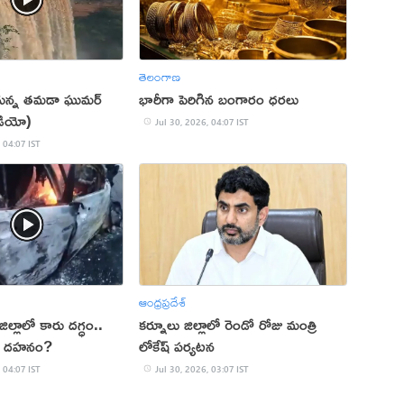
తెలంగాణ
ుతున్న తమడా ఘుమర్
భారీగా పెరిగిన బంగారం ధరలు
డియో)
Jul 30, 2026, 04:07 IST
 04:07 IST
ఆంధ్రప్రదేశ్
్లాలో కారు దగ్ధం..
కర్నూలు జిల్లాలో రెండో రోజు మంత్రి
జీవ దహనం?
లోకేష్‌ పర్యటన
 04:07 IST
Jul 30, 2026, 03:07 IST