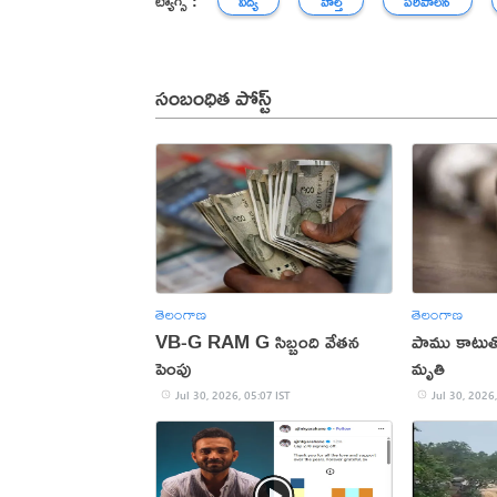
ట్యాగ్స్ :
విద్య
హెల్త్
పరిపాలన
సంబంధిత పోస్ట్
తెలంగాణ
తెలంగాణ
VB-G RAM G సిబ్బంది వేతన
పాము కాటుతో 
పెంపు
మృతి
Jul 30, 2026, 05:07 IST
Jul 30, 2026,