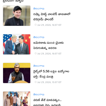
ట్రెండింగ్ న్యూస్
తెలంగాణ
రష్యా మోస్ట్ వాంటెడ్ జాబితాలో
టెలిగ్రామ్ ఫౌండర్
Jul 29, 2026, 16:07 IST
తెలంగాణ
అమెరికాను మించి చైనాకు
పెరుగుతున్న ఆదరణ
Jul 29, 2026, 16:07 IST
తెలంగాణ
రైల్వేలో 5.56 లక్షల ఉద్యోగాల
భర్తీ: కేంద్ర మంత్రి
Jul 29, 2026, 15:07 IST
తెలంగాణ
వరుణ్ తేజ్ మానవత్వం..
అభిమాని వైద్య ఖర్చులన్నీ