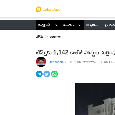
ఆంధ్రప్రదేశ్
తెలంగాణ
ఉద్యోగాలు
ట్రెండింగ్
హోమ్
తెలంగాణ
టిమ్స్‌కు 1,142 కాలేజీ పోస్టుల మళ్లిం
By nagaraju
4805
చూసినవారు
Jun 13, 