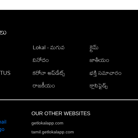
ీలు
Lokal - మగువ
క్రైమ్
వినోదం
జాతీయం
TATUS
కరోనా అప్‌డేట్స్
భక్తి సమాచారం
రాజకీయం
క్లాసిఫైడ్స్
OUR OTHER WEBSITES
getlokalapp.com
tamil.getlokalapp.com