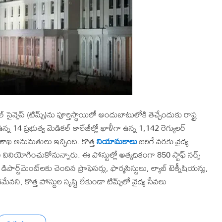
ైన్సెస్ (టిమ్స్)ను పూర్తిస్థాయిలో అందుబాటులోకి తెచ్చేందుకు రాష్ట్ర
 ఉన్న 14 ప్రభుత్వ మెడికల్ కాలేజీల్లో ఖాళీగా ఉన్న 1,142 రెగ్యులర్
థిక శాఖ అనుమతులు ఇచ్చింది. కొత్త
నియామకాలు
జరిగే వరకు వైద్య
ియోగించుకోనున్నారు. ఈ పోస్టుల్లో అత్యధికంగా 850 స్టాఫ్ నర్స్
పార్ట్‌మెంట్‌లకు చెందిన ప్రొఫెసర్లు, ఫార్మసిస్టులు, ల్యాబ్ టెక్నీషియన్లు,
ికమేనని, కొత్త పోస్టుల సృష్టి లేకుండా టిమ్స్‌లో వైద్య సేవలు