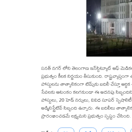
సనత్ నగర్ లోని తెలంగాణ ఇన్‌స్టిట్యూట్ ఆఫ్ మెడికల్ స
ప్రభుత్వం కీలక నిర్ణయం తీసుకుంది. రాష్ట్రవ్యాప్తంగా
పోస్టులను తాత్కాలికంగా టిమ్స్‌కు బదిలీ చేస్తూ ఆర్
సేవలకు ఆటంకం కలగకుండా ఈ అదనపు సిబ్బందిని విన
పోస్టులు, 20 హెడ్ నర్సులు, వివిధ సూపర్ స్పెషాలిటీ డి
అడ్మినిస్ట్రేటివ్ సిబ్బంది ఉన్నారు. ఈ బదిలీలు తాత్కాల
ప్రారంభించడమే లక్ష్యమని ప్రభుత్వం స్పష్టం చేసింది.