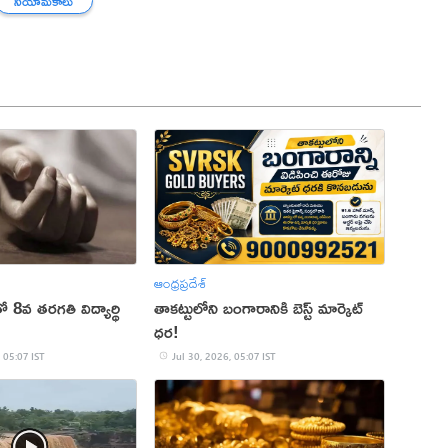
నియామకాలు
ఆంధ్రప్రదేశ్
8వ తరగతి విద్యార్థి
తాకట్టులోని బంగారానికి బెస్ట్ మార్కెట్
ధర!
 05:07 IST
Jul 30, 2026, 05:07 IST