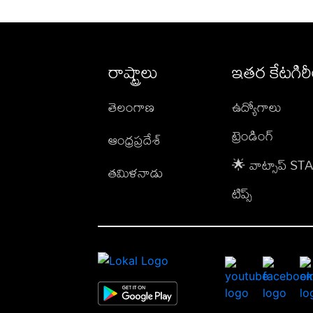
రాష్ట్రాలు
ఇతర కేటగిర
తెలంగాణ
ఉద్యోగాలు
ట్రెండింగ్
ఆంధ్రప్రదేశ్
🌟 వాట్సాప్ S
తమిళనాడు
టిప్స్