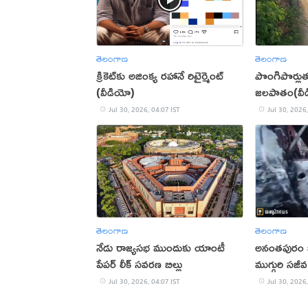
తెలంగాణ
తెలంగాణ
క్రికెట్‌కు అజింక్య రహానే రిటైర్మెంట్
పొంగిపొర్ల
(వీడియో)
జలపాతం(వీ
Jul 30, 2026, 04:07 IST
Jul 30, 2026,
తెలంగాణ
తెలంగాణ
నేడు రాజ్యసభ ముందుకు యాంటీ
అనంతపురం జిల
పేపర్ లీక్ సవరణ బిల్లు
ముగ్గురి స
Jul 30, 2026, 04:07 IST
Jul 30, 2026,