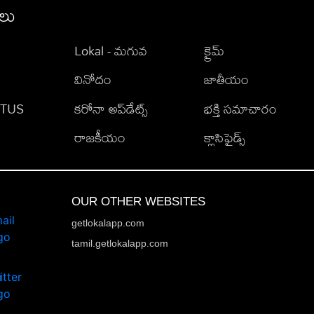
ీలు
Lokal - మగువ
క్రైమ్
వినోదం
జాతీయం
TATUS
కరోనా అప్‌డేట్స్
భక్తి సమాచారం
రాజకీయం
క్లాసిఫైడ్స్
OUR OTHER WEBSITES
getlokalapp.com
tamil.getlokalapp.com