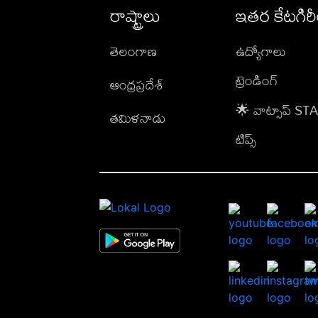
రాష్ట్రాలు
ఇతర కేటగిర
తెలంగాణ
ఉద్యోగాలు
ట్రెండింగ్
ఆంధ్రప్రదేశ్
🌟 వాట్సాప్ S
తమిళనాడు
టిప్స్