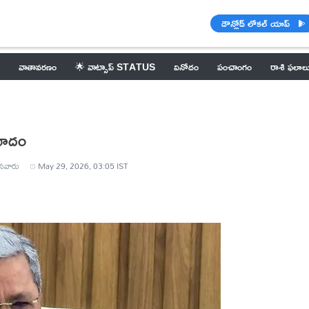
డౌన్లోడ్ లోకల్ యాప్
వాతావరణం
🌟 వాట్సాప్ STATUS
వినోదం
పంచాంగం
రాశి ఫలాల
మోదం
నవారు
May 29, 2026, 03:05 IST