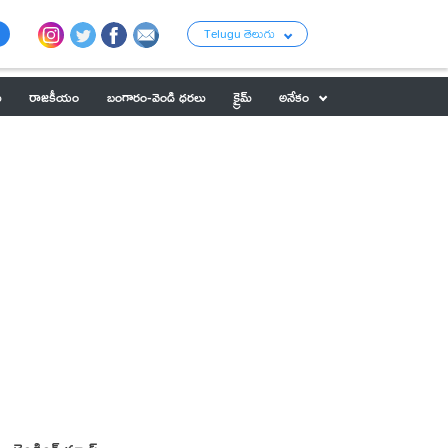
Telugu తెలుగు
ు
రాజకీయం
బంగారం-వెండి ధరలు
క్రైమ్
అనేకం