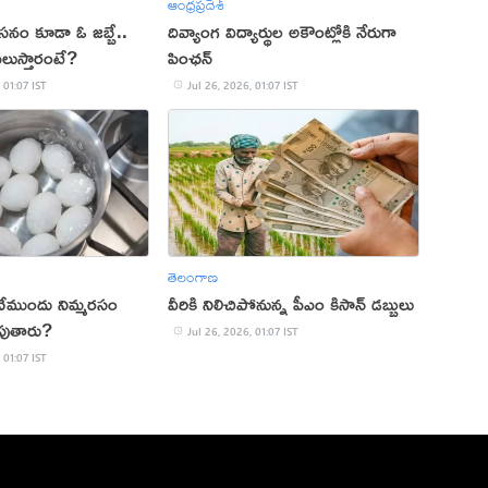
ఆంధ్రప్రదేశ్
 వ్యసనం కూడా ఓ జబ్బే..
దివ్యాంగ విద్యార్థుల అకౌంట్లోకి నేరుగా
ిలుస్తారంటే?
పింఛన్
 01:07 IST
Jul 26, 2026, 01:07 IST
తెలంగాణ
ంచేముందు నిమ్మరసం
వీరికి నిలిచిపోనున్న పీఎం కిసాన్‌ డబ్బులు
పుతారు?
Jul 26, 2026, 01:07 IST
 01:07 IST