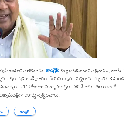
వర్నర్ ఆమోదం తెలిపారు.
కాంగ్రెస్
వర్గాల సమాచారం ప్రకారం, జూన్ 1
ుఖ్యమంత్రిగా ప్రమాణస్వీకారం చేయనున్నారు. సిద్దరామయ్య 2013 నుండి
సంవత్సరాల 11 రోజులు ముఖ్యమంత్రిగా పనిచేశారు. ఈ కాలంలో
యమంత్రిగా రికార్డు సృష్టించారు.
లు
కాంగ్రెస్