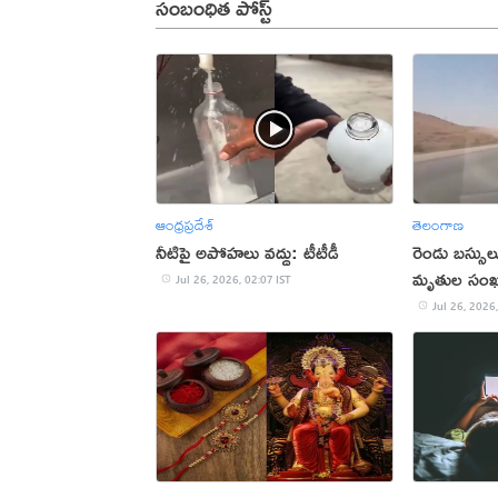
సంబంధిత పోస్ట్
ఆంధ్రప్రదేశ్
తెలంగాణ
నీటిపై అపోహలు వద్దు: టీటీడీ
రెండు బస్సుల
మృతుల సంఖ్
Jul 26, 2026, 02:07 IST
Jul 26, 2026,