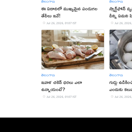
తెలంగాణ
తెలంగాణ
ఈ ఏడాదిలో ముఖ్యమైన పండుగల
స్మార్ట్‌ఫోన్
తేదీలు ఇవే!
దీన్ని ఏమని ప
Jul 26, 2026, 01:07 IST
Jul 26, 2026,
తెలంగాణ
తెలంగాణ
ఇవాళ చికెన్ ధరలు ఎలా
గుడ్లు ఉడికి
ఉన్నాయంటే?
ఎందుకు కలు
Jul 26, 2026, 01:07 IST
Jul 26, 2026,