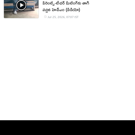
పేరెంట్స్-టీచర్ మీటింగ్‌కు తాగి
వచ్చిన హెచ్ఎం (వీడియో)
Jul 25, 2026, 07:07 IST