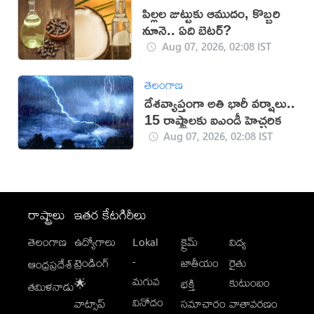
పిల్లల జుట్టుకు ఆముదం, కొబ్బరి
నూనె.. ఏది బెటర్?
Aug 07, 2026, 02:08 IST
తెలంగాణ
దేశవ్యాప్తంగా అతి భారీ వర్షాలు..
15 రాష్ట్రాలకు ఐఎండీ హెచ్చరిక
Aug 07, 2026, 02:08 IST
రాష్ట్రాలు
ఇతర కేటగిరీలు
తెలంగాణ
ఉద్యోగాలు
Lokal
క్రైమ్
విద్య
-
ట్రెండింగ్
జాతీయం
రైతు
ఆంధ్రప్రదేశ్
మగువ
కుటుంబం
🌟
భక్తి
తమిళనాడు
వినోదం
వాట్సాప్
సమాచారం
వాతావరణం