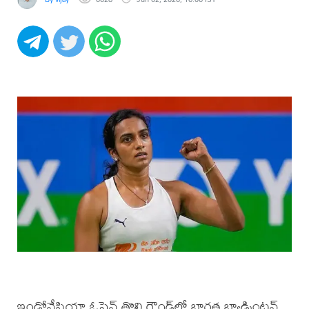
ఇండోనేషియా ఓపెన్ తొలి రౌండ్‌లో భారత బ్యాడ్మింటన్