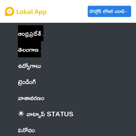
డౌన్లోడ్ లోకల్ యాప్
ఆంధ్రప్రదేశ్
తెలంగాణ
ఉద్యోగాలు
ట్రెండింగ్
వాతావరణం
🌟 వాట్సాప్ STATUS
వినోదం