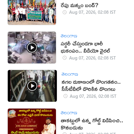
రేపు మన్యం బంద్‌?
Aug 07, 2026, 02:08 IST
తెలంగాణ
సర్జరీ చేస్తుండగా భారీ
భుకంపం.. వీడియో వైరల్
Aug 07, 2026, 02:08 IST
తెలంగాణ
నగల దుకాణంలో దొంగతనం..
సీసీటీవీలో దొరికిన దొంగలు
Aug 07, 2026, 02:08 IST
తెలంగాణ
తాకట్టులో ఉన్న గోల్డ్ విడిపించి..
కొనబడును