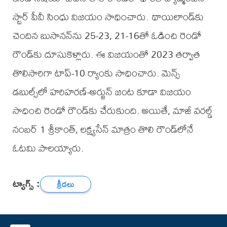
స్టార్ పీవీ సింధు విజయం సాధించారు. థాయిలాండ్‌కు
చెందిన బుసానన్‌ను 25-23, 21-16తో ఓడించి రెండో
రౌండ్‌కు దూసుకెళ్లారు. ఈ విజయంతో 2023 తర్వాత
తొలిసారిగా టాప్-10 ర్యాంకు సాధించారు. మెన్స్
డబుల్స్‌లో హరిహరణ్-అర్జున్ జంట కూడా విజయం
సాధించి రెండో రౌండ్‌కు చేరుకుంది. అయితే, మాజీ వరల్డ్
నంబర్ 1 శ్రీకాంత్, లక్ష్యసేన్ మాత్రం తొలి రౌండ్‌లోనే
ఓటమి పాలయ్యారు.
ట్యాగ్స్ :
క్రీడలు