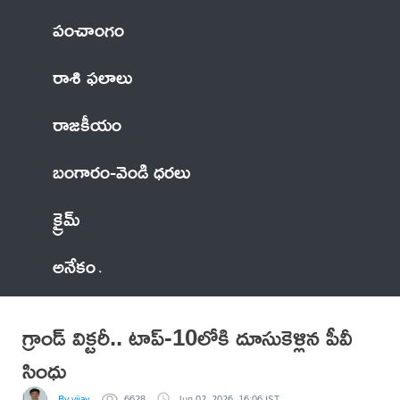
పంచాంగం
రాశి ఫలాలు
రాజకీయం
బంగారం-వెండి ధరలు
క్రైమ్
అనేకం
గ్రాండ్ విక్టరీ.. టాప్‌-10లోకి దూసుకెళ్లిన పీవీ
సింధు
By vijay
6628
Jun 02, 2026, 16:06 IST