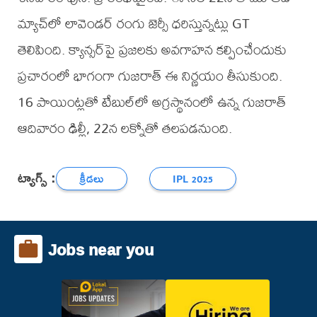
మ్యాచ్‌లో లావెండర్ రంగు జెర్సీ ధరిస్తున్నట్లు GT
తెలిపింది. క్యాన్సర్‌పై ప్రజలకు అవగాహన కల్పించేందుకు
ప్రచారంలో భాగంగా గుజరాత్ ఈ నిర్ణయం తీసుకుంది.
16 పాయింట్లతో టేబుల్‌లో అగ్రస్థానంలో ఉన్న గుజరాత్
ఆదివారం ఢిల్లీ, 22న లక్నోతో తలపడనుంది.
ట్యాగ్స్ :
క్రీడలు
IPL 2025
Jobs near you