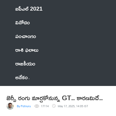
ఐపీఎల్ 2021
వినోదం
పంచాంగం
రాశి ఫలాలు
రాజకీయం
అనేకం
జెర్సీ రంగు మార్చకోనున్న GT.. కారణమిదే..
By Potnuru
17114
May 17, 2025, 14:05 IST