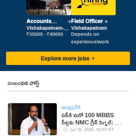
Accounts
Field Officer
Clerk
Vishakapatnam-
Vishakapatnam
new
₹35000 - ₹40000
Depends on
experience/work
Explore more jobs
సంబంధిత పోస్ట్
ఆంధ్రప్రదేశ్
ఏపీకి మరో 100 MBBS
సీట్లకు NMC గ్రీన్ సిగ్నల్: మంత్రి
సత్యకుమార్
Jul 10, 2026, 14:07 IST