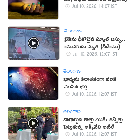
Jul 10, 2026, 14:07 IST
తెలంగాణ
బైక్‌ను ఢీకొట్టిన స్కూల్ బస్సు..
యువకుడు మృతి (వీడియో)
Jul 10, 2026, 12:07 IST
తెలంగాణ
భార్యను కిరాతకంగా నరికి
చంపిన భర్త
Jul 10, 2026, 12:07 IST
తెలంగాణ
నాగార్జున కాళ్లు మొక్కి కన్నీళ్లు
పెట్టుకున్న అక్కినేని అఖిల్
(వీడియో)
Jul 10, 2026, 12:07 IST