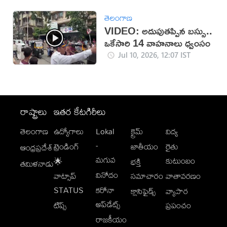
తెలంగాణ
VIDEO: అదుపుతప్పిన బస్సు..
ఒకేసారి 14 వాహనాలు ధ్వంసం
Jul 10, 2026, 12:07 IST
రాష్ట్రాలు
ఇతర కేటగిరీలు
తెలంగాణ
ఉద్యోగాలు
Lokal
క్రైమ్
విద్య
-
ట్రెండింగ్
జాతీయం
రైతు
ఆంధ్రప్రదేశ్
మగువ
కుటుంబం
🌟
భక్తి
తమిళనాడు
వినోదం
వాట్సాప్
సమాచారం
వాతావరణం
STATUS
కరోనా
క్లాసిఫైడ్స్
వ్యాపార
అప్‌డేట్స్
టిప్స్
ప్రపంచం
రాజకీయం