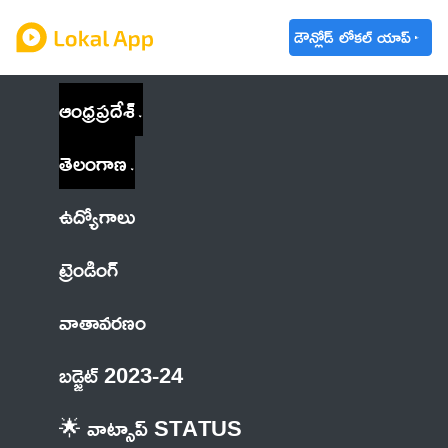
డౌన్లోడ్ లోకల్ యాప్
ఆంధ్రప్రదేశ్
తెలంగాణ
ఉద్యోగాలు
ట్రెండింగ్
వాతావరణం
బడ్జెట్ 2023-24
🌟 వాట్సాప్ STATUS