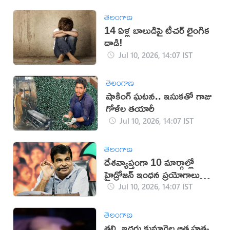
తెలంగాణ
14 ఏళ్ల బాలుడిపై టీచర్ లైంగిక
దాడి!
Jul 10, 2026, 14:07 IST
తెలంగాణ
షాకింగ్ ఘటన.. ఇసుకతో గాజు
గోళీల తయారీ
Jul 10, 2026, 14:07 IST
తెలంగాణ
దేశవ్యాప్తంగా 10 మార్గాల్లో
హైడ్రోజన్ ఇంధన ప్రయోగాలు
ప్రారంభం
Jul 10, 2026, 14:07 IST
తెలంగాణ
తల్లి, ఇద్దరు కుమార్తెల ఆత్మహత్య