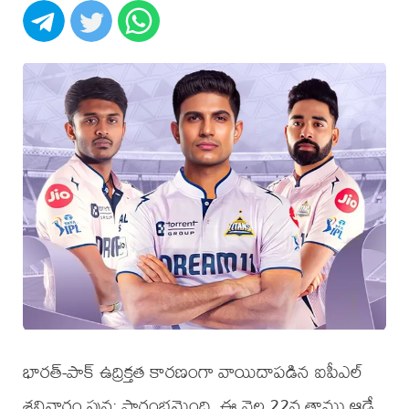
భారత్-పాక్ ఉద్రిక్తత కారణంగా వాయిదాపడిన ఐపీఎల్
శనివారం పున: ప్రారంభమైంది. ఈ నెల 22న తాము ఆడే