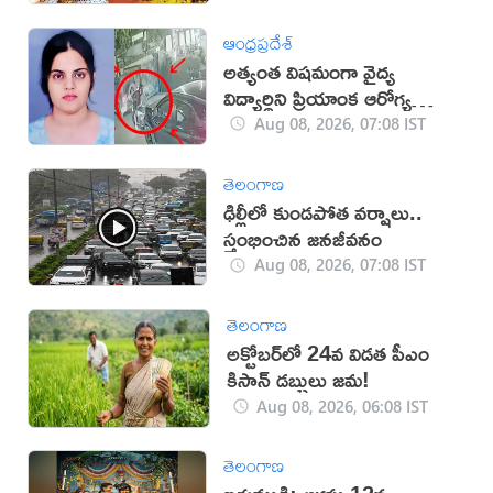
ఆంధ్రప్రదేశ్
అత్యంత విషమంగా వైద్య
విద్యార్థిని ప్రియాంక ఆరోగ్య
పరిస్థితి
Aug 08, 2026, 07:08 IST
తెలంగాణ
ఢిల్లీలో కుండపోత వర్షాలు..
స్తంభించిన జనజీవనం
Aug 08, 2026, 07:08 IST
తెలంగాణ
అక్టోబర్‌లో 24వ విడత పీఎం
కిసాన్ డబ్బులు జమ!
Aug 08, 2026, 06:08 IST
తెలంగాణ