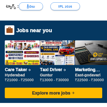
ట్యాగ్స్ :
క్రీడలు
IPL 2026
Jobs near you
Care Taker
Taxi Driver
Marketing
Executive
Hyderabad
Guntur
East-godavari
₹21000 - ₹25000
₹13000 - ₹30000
₹22500 - ₹30000
Explore more jobs