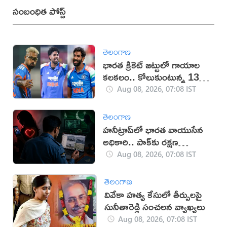
సంబంధిత పోస్ట్
తెలంగాణ
భారత క్రికెట్ జట్టులో గాయాల
కలకలం.. కోలుకుంటున్న 13
మంది ప్లేయర్లు
Aug 08, 2026, 07:08 IST
తెలంగాణ
హనీట్రాప్‌లో భారత వాయుసేన
అధికారి.. పాక్‌కు రక్షణ
రహస్యాలు లీక్
Aug 08, 2026, 07:08 IST
తెలంగాణ
వివేకా హత్య కేసులో తీర్పులపై
సునీతారెడ్డి సంచలన వ్యాఖ్యలు
Aug 08, 2026, 07:08 IST