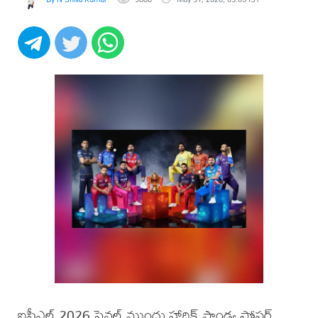
ఐపీఎల్ 2026 ఫైనల్ ముందు హార్దిక్ పాండ్య పోస్టర్