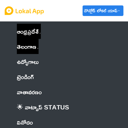
డౌన్లోడ్ లోకల్ యాప్
ఆంధ్రప్రదేశ్
తెలంగాణ
ఉద్యోగాలు
ట్రెండింగ్
వాతావరణం
🌟 వాట్సాప్ STATUS
వినోదం