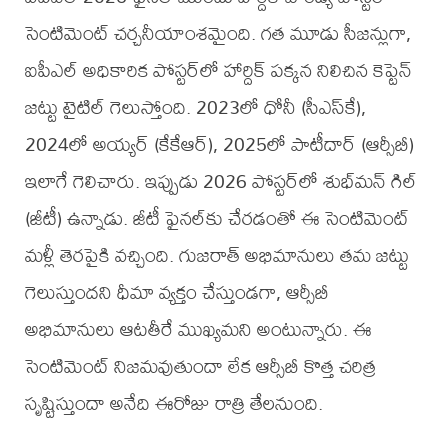
సెంటిమెంట్ చర్చనీయాంశమైంది. గత మూడు సీజన్లుగా,
ఐపీఎల్ అధికారిక పోస్టర్‌లో హార్దిక్ పక్కన నిలిచిన కెప్టెన్
జట్టు టైటిల్ గెలుస్తోంది. 2023లో ధోనీ (సీఎస్‌కే),
2024లో అయ్యర్ (కేకేఆర్), 2025లో పాటీదార్ (ఆర్సీబీ)
ఇలాగే గెలిచారు. ఇప్పుడు 2026 పోస్టర్‌లో శుభ్‌మన్ గిల్
(జీటీ) ఉన్నాడు. జీటీ ఫైనల్‌కు చేరడంతో ఈ సెంటిమెంట్
మళ్లీ తెరపైకి వచ్చింది. గుజరాత్ అభిమానులు తమ జట్టు
గెలుస్తుందని ధీమా వ్యక్తం చేస్తుండగా, ఆర్సీబీ
అభిమానులు ఆటతీరే ముఖ్యమని అంటున్నారు. ఈ
సెంటిమెంట్ నిజమవుతుందా లేక ఆర్సీబీ కొత్త చరిత్ర
సృష్టిస్తుందా అనేది ఈరోజు రాత్రి తేలనుంది.