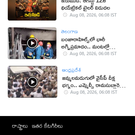
ఇరుముడి: ఆగస్టు 12న
థియేట్రికల్ ట్రైలర్ విడుదల
Aug 08, 2026, 06:08 IST
తెలంగాణ
బంజారాహిల్స్‌లో భారీ
అగ్నిప్రమాదం.. మంటల్లో
కాలిపోయిన మద్యం బాటిళ్లు
Aug 08, 2026, 06:08 IST
ఆంధ్రప్రదేశ్
జమ్మలమడుగులో వైసీపీ దీక్ష
భగ్నం.. ఎమ్మెల్సీ రామసుబ్బారెడ్డి
అరెస్ట్ (వీడియో)
Aug 08, 2026, 06:08 IST
రాష్ట్రాలు
ఇతర కేటగిరీలు