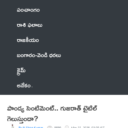
పంచాంగం
రాశి ఫలాలు
రాజకీయం
బంగారం-వెండి ధరలు
క్రైమ్
అనేకం
పాండ్య సెంటిమెంట్.. గుజరాత్ టైటిల్
గెలుస్తుందా?
By N Shiva Kumar
9886
May 31, 2026, 03:05 IST