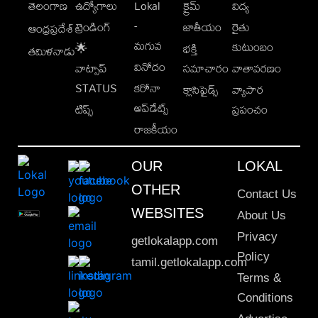
తెలంగాణ
ఉద్యోగాలు
Lokal
క్రైమ్
విద్య
-
ట్రెండింగ్
జాతీయం
రైతు
ఆంధ్రప్రదేశ్
మగువ
కుటుంబం
🌟
భక్తి
తమిళనాడు
వినోదం
వాట్సాప్
సమాచారం
వాతావరణం
STATUS
కరోనా
క్లాసిఫైడ్స్
వ్యాపార
అప్‌డేట్స్
టిప్స్
ప్రపంచం
రాజకీయం
OUR
LOKAL
OTHER
Contact Us
WEBSITES
About Us
Privacy
getlokalapp.com
Policy
tamil.getlokalapp.com
Terms &
Conditions