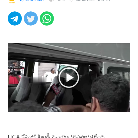
HCA కేసులో సీఐడీ విచారణ కొనసాగుతోంది.