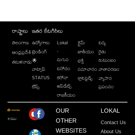
రాష్ట్రాలు
ఇతర కేటగిరీలు
తెలంగాణ
ఉద్యోగాలు
Lokal
క్రైమ్
విద్య
-
ట్రెండింగ్
జాతీయం
రైతు
ఆంధ్రప్రదేశ్
మగువ
కుటుంబం
🌟
భక్తి
తమిళనాడు
వినోదం
వాట్సాప్
సమాచారం
వాతావరణం
STATUS
కరోనా
క్లాసిఫైడ్స్
వ్యాపార
అప్‌డేట్స్
టిప్స్
ప్రపంచం
రాజకీయం
OUR
LOKAL
OTHER
Contact Us
WEBSITES
About Us