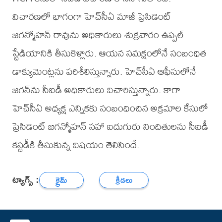
విచారణలో భాగంగా హెచ్‌సీఏ మాజీ ప్రెసిడెంట్
జగన్మోహన్ రావును అధికారులు శుక్రవారం ఉప్పల్
స్టేడియానికి తీసుకెళ్లారు. ఆయన సమక్షంలోనే సంబంధిత
డాక్యుమెంట్లను పరిశీలిస్తున్నారు. హెచ్‌సీఏ ఆఫీసులోనే
జగన్‌ను సీఐడీ అధికారులు విచారిస్తున్నారు. కాగా
హెచ్‌సీఏ అధ్యక్ష ఎన్నికకు సంబంధించిన అక్రమాల కేసులో
ప్రెసిడెంట్ జగన్మోహన్ సహా ఐదుగురు నిందితులను సీఐడీ
కస్టడీకి తీసుకున్న విషయం తెలిసిందే.
ట్యాగ్స్ :
క్రైమ్
క్రీడలు