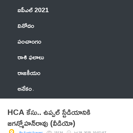
ఐపీఎల్ 2021
వినోదం
పంచాంగం
రాశి ఫలాలు
రాజకీయం
అనేకం
HCA కేసు.. ఉప్పల్ స్టేడియానికి
జగన్మోహన్‌రావు (వీడియో)
By Sunki Sravani
15134
Jul 18, 2025, 10:07 IST