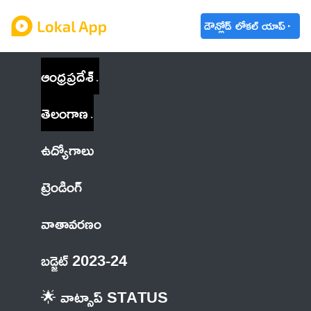
డౌన్లోడ్ లోకల్ యాప్
ఆంధ్రప్రదేశ్
తెలంగాణ
ఉద్యోగాలు
ట్రెండింగ్
వాతావరణం
బడ్జెట్ 2023-24
🌟 వాట్సాప్ STATUS