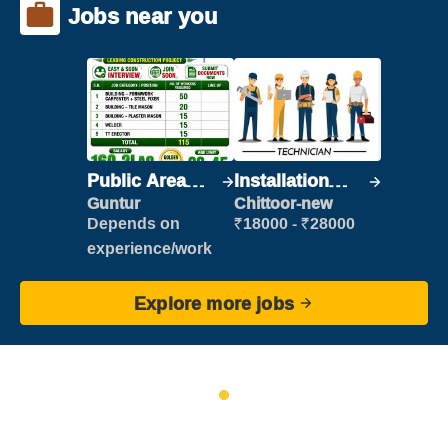
Jobs near you
Public Area
Installation
Cleaner
Engineer/
Guntur
Chittoor-new
Helper
Depends on
₹18000 - ₹28000
experience/work
Explore more jobs