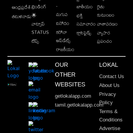
-
ట్రెండింగ్
జాతీయం
రైతు
ఆంధ్రప్రదేశ్
మగువ
కుటుంబం
🌟
భక్తి
తమిళనాడు
వినోదం
వాట్సాప్
సమాచారం
వాతావరణం
STATUS
కరోనా
క్లాసిఫైడ్స్
వ్యాపార
అప్‌డేట్స్
టిప్స్
ప్రపంచం
రాజకీయం
OUR
LOKAL
OTHER
Contact Us
WEBSITES
About Us
Privacy
getlokalapp.com
Policy
tamil.getlokalapp.com
Terms &
Conditions
Advertise