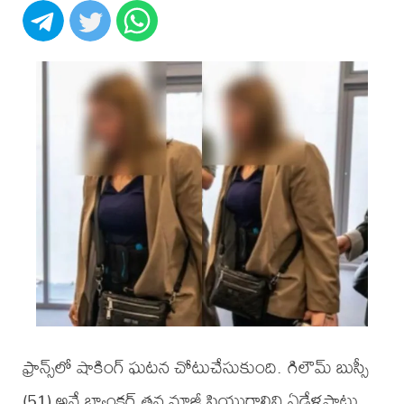
ఫ్రాన్స్‌లో షాకింగ్ ఘటన చోటుచేసుకుంది. గిలౌమ్ బుస్సీ
(51) అనే బ్యాంకర్‌ తన మాజీ ప్రియురాలిని ఏడేళ్లపాటు