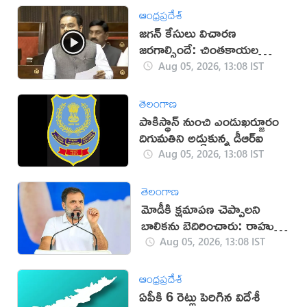
ఆంధ్రప్రదేశ్
జగన్ కేసులు విచారణ
జరగాల్సిందే: చింతకాయల
విజయ్
Aug 05, 2026, 13:08 IST
తెలంగాణ
పాకిస్థాన్‌ నుంచి ఎండుఖర్జూరం
దిగుమతిని అడ్డుకున్న డీఆర్‌ఐ
Aug 05, 2026, 13:08 IST
తెలంగాణ
మోడీకి క్షమాపణ చెప్పాలని
బాలికను బెదిరించారు: రాహుల్
గాంధీ
Aug 05, 2026, 13:08 IST
ఆంధ్రప్రదేశ్
ఏపీకి 6 రెట్లు పెరిగిన విదేశీ