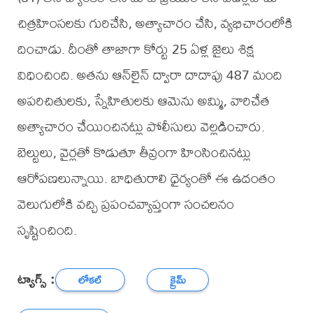
చిత్రహింసలకు గురిచేసి, అత్యాచారం చేసి, వ్యభిచారంలోకి
దించాడు. దీంతో తాజాగా కోర్టు 25 ఏళ్ల జైలు శిక్ష
విధించింది. అతను ఆన్‌లైన్ ద్వారా దాదాపు 487 మంది
అపరిచితులకు, స్నేహితులకు ఆమెను అమ్మి, వారిచేత
అత్యాచారం చేయించినట్లు పోలీసులు వెల్లడించారు.
బెల్టులు, వైర్లతో కొడుతూ తీవ్రంగా హింసించినట్లు
ఆరోపణలున్నాయి. బాధితురాలి ధైర్యంతో ఈ ఉదంతం
వెలుగులోకి వచ్చి ప్రపంచవ్యాప్తంగా సంచలనం
సృష్టించింది.
ట్యాగ్స్ :
లోకల్
క్రైమ్