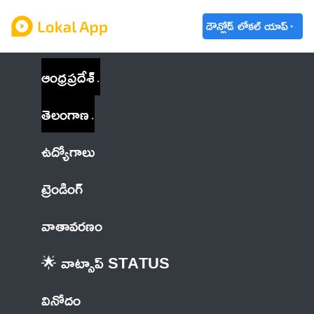
డౌన్లోడ్ లోకల్ యాప్
ఆంధ్రప్రదేశ్
తెలంగాణ
ఉద్యోగాలు
ట్రెండింగ్
వాతావరణం
🌟 వాట్సాప్ STATUS
వినోదం