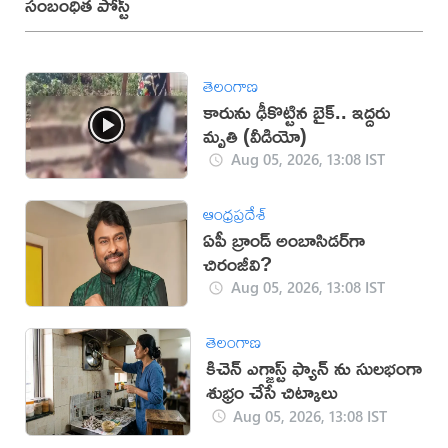
సంబంధిత పోస్ట్
తెలంగాణ
కారును ఢీకొట్టిన బైక్.. ఇద్దరు
మృతి (వీడియో)
Aug 05, 2026, 13:08 IST
ఆంధ్రప్రదేశ్
ఏపీ బ్రాండ్ అంబాసిడర్‌గా
చిరంజీవి?
Aug 05, 2026, 13:08 IST
తెలంగాణ
కిచెన్ ఎగ్జాస్ట్ ఫ్యాన్ ను సులభంగా
శుభ్రం చేసే చిట్కాలు
Aug 05, 2026, 13:08 IST