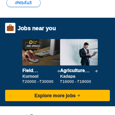
నోటిఫికేషన్
Jobs near you
Field
Agriculture
Marketing
Labour
Kurnool
Kadapa
Executive
₹20000 - ₹30000
₹16000 - ₹18000
Explore more jobs