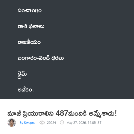
పంచాంగం
రాశి ఫలాలు
రాజకీయం
బంగారం-వెండి ధరలు
క్రైమ్
అనేకం
మాజీ ప్రియురాలిని 487మందికి అమ్మేశాడు!
By Swapna
26624
May 27, 2026, 14:05 IST