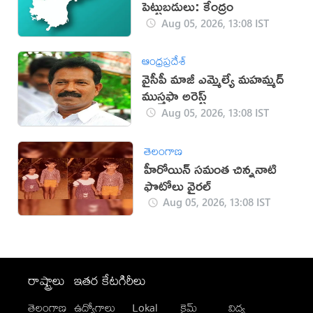
పెట్టుబడులు: కేంద్రం
Aug 05, 2026, 13:08 IST
ఆంధ్రప్రదేశ్
వైసీపీ మాజీ ఎమ్మెల్యే మ‌హమ్మ‌ద్
ముస్త‌ఫా అరెస్ట్
Aug 05, 2026, 13:08 IST
తెలంగాణ
హీరోయిన్ సమంత చిన్ననాటి
ఫొటోలు వైరల్
Aug 05, 2026, 13:08 IST
రాష్ట్రాలు
ఇతర కేటగిరీలు
తెలంగాణ
ఉద్యోగాలు
Lokal
క్రైమ్
విద్య