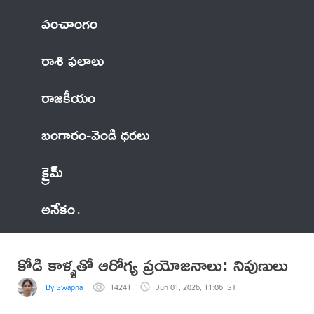
పంచాంగం
రాశి ఫలాలు
రాజకీయం
బంగారం-వెండి ధరలు
క్రైమ్
అనేకం
కోడి కాళ్ళతో ఆరోగ్య ప్రయోజనాలు: నిపుణులు
By Swapna
14241
Jun 01, 2026, 11:06 IST