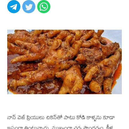
నాన్ వెజ్ ప్రియులు చికెన్‌తో పాటు కోడి కాళ్ళను కూడా
ఇష్టంగా తింటున్నారు. ముఖ్యంగా చర్మ సౌందర్యం, కీళ్ల