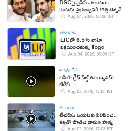
DSCపై వైసీపీ పోరాటం..
కూటమి ప్రభుత్వానికి కొత్త టెన్షన్
Aug 04, 2026, 00:08 IST
తెలంగాణ
LICలో 6.5% వాటా
విక్రయించనున్న కేంద్రం
Aug 04, 2026, 00:08 IST
ఆంధ్రప్రదేశ్
ఏపీలో గ్రీన్ ఫీల్డ్ రివల్యూషన్:
టీడీపీ
Aug 03, 2026, 17:08 IST
తెలంగాణ
టీచర్‌ను బయటకు పిలిపించి..
కత్తితో పొడిచి దారుణ హత్య
Aug 03, 2026, 17:08 IST