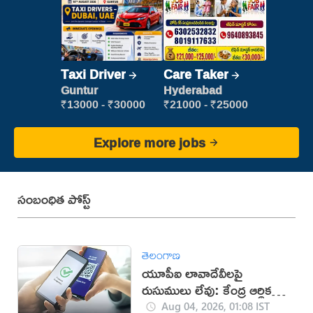
Taxi Driver
Care Taker
Guntur
Hyderabad
₹13000 - ₹30000
₹21000 - ₹25000
Explore more jobs
సంబంధిత పోస్ట్
తెలంగాణ
యూపీఐ లావాదేవీలపై
రుసుములు లేవు: కేంద్ర ఆర్థిక
శాఖ
Aug 04, 2026, 01:08 IST