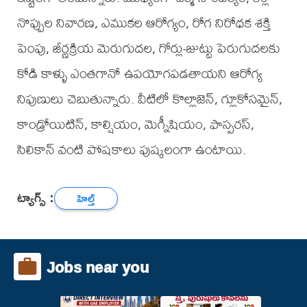
నొప్పుల నివారణ, ఎముకల ఆరోగ్యం, రోగ నిరోధక శక్తి
పెంపు, జీర్ణక్రియ మెరుగుదల, గోర్లు-జుట్టు పెరుగుదలకు
కోడి కాళ్ళు ఎంతగానో ఉపయోగపడతాయని ఆరోగ్య
నిపుణులు చెబుతున్నారు. వీటిలో కొల్లాజెన్, గ్లూకోసమైన్,
కాండ్రోయిటిన్, కాల్షియం, మెగ్నీషియం, ఫాస్పరస్,
సిలికాన్ వంటి పోషకాలు పుష్కలంగా ఉంటాయి.
ట్యాగ్స్ :
హెల్త్
Jobs near you