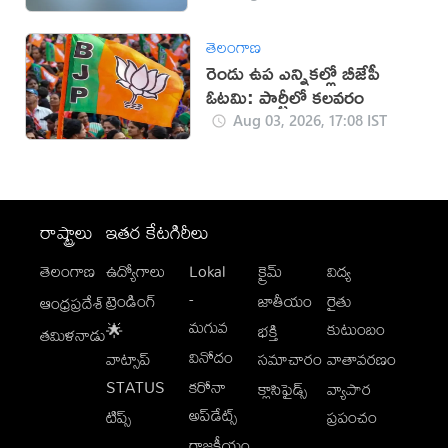
తెలంగాణ
రెండు ఉప ఎన్నికల్లో బీజేపీ
ఓటమి: పార్టీలో కలవరం
Aug 03, 2026, 17:08 IST
రాష్ట్రాలు
ఇతర కేటగిరీలు
తెలంగాణ
ఉద్యోగాలు
Lokal
క్రైమ్
విద్య
-
ట్రెండింగ్
జాతీయం
రైతు
ఆంధ్రప్రదేశ్
మగువ
కుటుంబం
🌟
భక్తి
తమిళనాడు
వినోదం
వాట్సాప్
సమాచారం
వాతావరణం
STATUS
కరోనా
క్లాసిఫైడ్స్
వ్యాపార
అప్‌డేట్స్
టిప్స్
ప్రపంచం
రాజకీయం