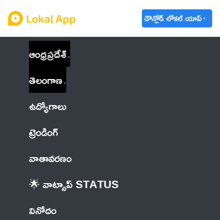
డౌన్లోడ్ లోకల్ యాప్
ఆంధ్రప్రదేశ్
తెలంగాణ
ఉద్యోగాలు
ట్రెండింగ్
వాతావరణం
🌟 వాట్సాప్ STATUS
వినోదం