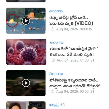
తెలంగాణ
రష్యా బీచ్‌పై డ్రోన్ దాడి..
ఏడుగురు మృతి (VIDEO)
Aug 04, 2026, 01:08 IST
తెలంగాణ
గుజరాత్‌లో ‘చాందీపుర వైరస్’
కలకలం.. 22 మంది మృతి!
Aug 04, 2026, 01:08 IST
తెలంగాణ
పోలీసులపై కన్వరియాల దాడి..
దుస్తులు చించి కర్రలతో కొట్టారు!
Aug 04, 2026, 00:08 IST
ఆంధ్రప్రదేశ్