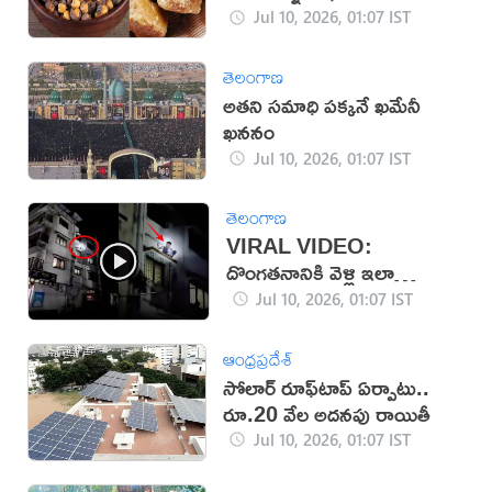
Jul 10, 2026, 01:07 IST
తెలంగాణ
అతని సమాధి పక్కనే ఖమేనీ
ఖననం
Jul 10, 2026, 01:07 IST
తెలంగాణ
VIRAL VIDEO:
దొంగతనానికి వెళ్లి ఇలా
ఇరుక్కుపోయాడేంటి?
Jul 10, 2026, 01:07 IST
ఆంధ్రప్రదేశ్
సోలార్ రూఫ్‌టాప్ ఏర్పాటు..
రూ.20 వేల అదనపు రాయితీ
Jul 10, 2026, 01:07 IST