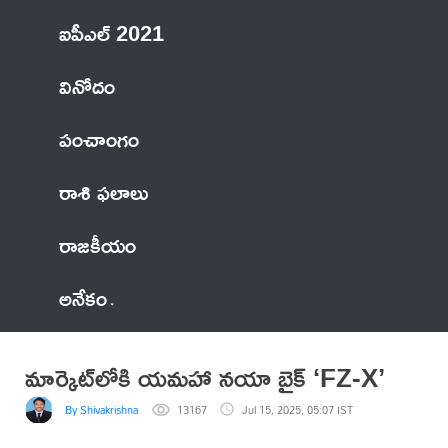
ఐపీఎల్ 2021
వినోదం
పంచాంగం
రాశి ఫలాలు
రాజకీయం
అనేకం
మార్కెట్‌లోకి యమహా నయా బైక్ ‘FZ-X’
By Shivakrishna
13167
Jul 15, 2025, 05:07 IST