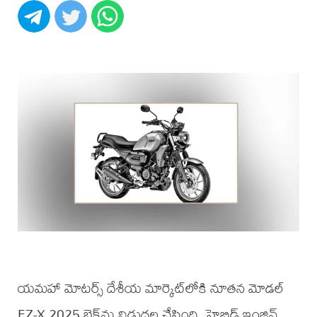
యమహా మోటర్స్ దేశీయ మార్కెట్‌లోకి నూతన మోడల్
FZ-X 2025 బైక్‌ను విడుదల చేసింది. హైబ్రిడ్ ఇంజిన్