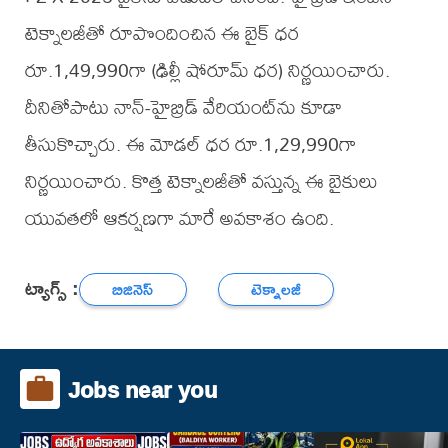
టెక్నాలజీతో రూపొందించిన ఈ బైక్ ధర
రూ.1,49,990గా (ఢిల్లీ షోరూమ్ ధర) నిర్ణయించారు.
దీనితోపాటు నాన్-హైబ్రిడ్ వేరియంట్‌ను కూడా
తీసుకొచ్చారు. ఈ మోడల్ ధర రూ.1,29,990గా
నిర్ణయించారు. కొత్త టెక్నాలజీతో వస్తున్న ఈ బైకులు
యువతలో ఆకర్షణగా మారే అవకాశం ఉంది.
ట్యాగ్స్ :
బిజినెస్
టెక్నాలజీ
Jobs near you