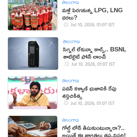
తెలంగాణ
మళ్లీ పెరగనున్న LPG, LNG
ధరలు?
Jul 10, 2026, 01:07 IST
తెలంగాణ
సిగ్నల్ లేకున్నా కాల్స్.. BSNL
శాటిలైట్ ఫోన్ లాంచ్
Jul 10, 2026, 01:07 IST
తెలంగాణ
పవన్ కళ్యాణ్ భుజానికి రేపు
శస్త్రచికిత్స
Jul 10, 2026, 01:07 IST
తెలంగాణ
గోల్డ్ లోన్ తీసుకుంటున్నారా?..
అయితే ఈ జాగ్రత్తలు తప్పనిసరి!