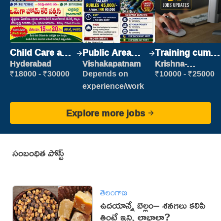
Child Care and
Public Area
Training cum
Patient care
Cleaner
Placement
Hyderabad
Vishakapatnam
Krishna-
vijayawada
₹18000 - ₹30000
Depends on
₹10000 - ₹25000
experience/work
Explore more jobs
సంబంధిత పోస్ట్
తెలంగాణ
ఉదయాన్నే బెల్లం– శనగలు కలిపి
తింటే ఇన్ని లాభాలా?