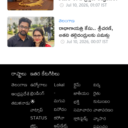
Jul 10, 2026, 01:07 IST
తెలంగాణ
రాధాగాయత్రి కేసు.. శ్రీచరణ్,
అతని తల్లిదండ్రులకు సమన్లు
Jul 10, 2026, 00:07 IST
రాష్ట్రాలు
ఇతర కేటగిరీలు
తెలంగాణ
ఉద్యోగాలు
Lokal
క్రైమ్
విద్య
-
ట్రెండింగ్
జాతీయం
రైతు
ఆంధ్రప్రదేశ్
మగువ
కుటుంబం
🌟
భక్తి
తమిళనాడు
వినోదం
వాట్సాప్
సమాచారం
వాతావరణం
STATUS
కరోనా
క్లాసిఫైడ్స్
వ్యాపార
అప్‌డేట్స్
టిప్స్
ప్రపంచం