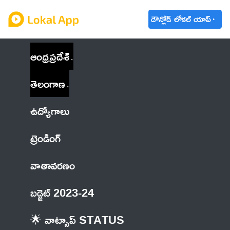
డౌన్లోడ్ లోకల్ యాప్
ఆంధ్రప్రదేశ్
తెలంగాణ
ఉద్యోగాలు
ట్రెండింగ్
వాతావరణం
బడ్జెట్ 2023-24
🌟 వాట్సాప్ STATUS